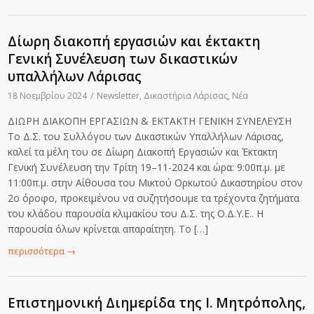
Δίωρη διακοπή εργασιών και έκτακτη
Γενική Συνέλευση των δικαστικών
υπαλλήλων Λάρισας
18 Νοεμβρίου 2024
/
Newsletter
,
Δικαστήρια Λάρισας
,
Νέα
ΔΙΩΡΗ ΔΙΑΚΟΠΗ ΕΡΓΑΣΙΩΝ & ΕΚΤΑΚΤΗ ΓΕΝΙΚΗ ΣΥΝΕΛΕΥΣΗ
Το Δ.Σ. του Συλλόγου των Δικαστικών Υπαλλήλων Λάρισας,
καλεί τα μέλη του σε Δίωρη Διακοπή Εργασιών και Έκτακτη
Γενική Συνέλευση την Tρίτη 19–11-2024 και ώρα: 9:00π.μ. με
11:00π.μ. στην Αίθουσα του Μικτού Ορκωτού Δικαστηρίου στον
2ο όροφο, προκειμένου να συζητήσουμε τα τρέχοντα ζητήματα
του κλάδου παρουσία κλιμακίου του Δ.Σ. της Ο.Δ.Υ.Ε.. Η
παρουσία όλων κρίνεται απαραίτητη. Το […]
περισσότερα
→
Επιστημονική Διημερίδα της Ι. Μητρόπολης,