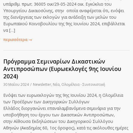
υπ΄αριθμ. πρωτ. 36005 οικ/29-05-2024 οικ. Εγκύκλιο του
Υπουργείου Δικαιοσύνης, στην οποία αναφέρεται ότι, ενόψει
της διενέργειας των εκλογών για ανάδειξη των μελών του
Ευρωπαϊκού Κοινοβουλίου της 9ης Ιουνίου 2024, επιβάλλεται
να […]
περισσότερα
→
Πρόγραμμα Σεμιναρίων Δικαστικών
Αντιπροσώπων (Ευρωεκλογές 9ης Ιουνίου
2024)
30 Μαΐου 2024
/
Newsletter
,
Νέα
,
Ολομέλεια - Συντονιστική
Ενόψει των ευρωεκλογών της 9ης Ιουνίου 2024, η Ολομέλεια
των Προέδρων των Δικηγορικών Συλλόγων
Ελλάδος διοργανώνει επαναλαμβανόμενα σεμινάρια για την
υποβοήθηση του έργου των Δικαστικών Αντιπροσώπων,
στην Αίθουσα Εκδηλώσεων του Δικηγορικού Συλλόγου
Αθηνών (Ακαδημίας 60, 1ος όροφος), κατά τις ακόλουθες ημέρες