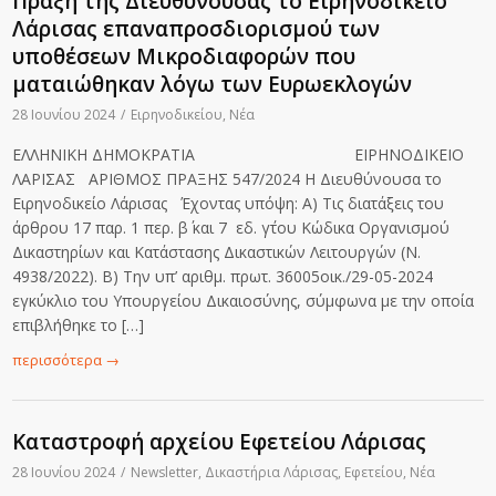
Πράξη της Διευθύνουσας το Ειρηνοδικείο
Λάρισας επαναπροσδιορισμού των
υποθέσεων Μικροδιαφορών που
ματαιώθηκαν λόγω των Ευρωεκλογών
28 Ιουνίου 2024
/
Ειρηνοδικείου
,
Νέα
ΕΛΛΗΝΙΚΗ ΔΗΜΟΚΡΑΤΙΑ ΕΙΡΗΝΟΔΙΚΕΙΟ
ΛΑΡΙΣΑΣ ΑΡΙΘΜΟΣ ΠΡΑΞΗΣ 547/2024 Η Διευθύνουσα το
Ειρηνοδικείο Λάρισας Έχοντας υπόψη: Α) Τις διατάξεις του
άρθρου 17 παρ. 1 περ. β΄ και 7 εδ. γ΄του Κώδικα Οργανισμού
Δικαστηρίων και Κατάστασης Δικαστικών Λειτουργών (Ν.
4938/2022). Β) Την υπ’ αριθμ. πρωτ. 36005οικ./29-05-2024
εγκύκλιο του Υπουργείου Δικαιοσύνης, σύμφωνα με την οποία
επιβλήθηκε το […]
περισσότερα
→
Καταστροφή αρχείου Εφετείου Λάρισας
28 Ιουνίου 2024
/
Newsletter
,
Δικαστήρια Λάρισας
,
Εφετείου
,
Νέα