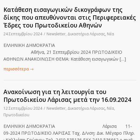
Κατάθεση εισαγωγικών δικογράφων της
δίκης που απευθύνονται στις Περιφερειακές
Έδρες του Πρωτοδικείου Αθηνών
24 Σεπτεμβρίου 2024
/
Newsletter
,
Δικαστήρια Λάρισας
,
Νέα
ΕΛΛΗΝΙΚΗ ΔΗΜΟΚΡΑΤΙΑ
Αθήνα, 21 Σεπτεμβρίου 2024 ΠΡΩΤΟΔΙΚΕΙΟ
ΑΘΗΝΩΝ ΑΝΑΚΟΙΝΩΣΗ ΘΕΜΑ: Κατάθεση εισαγωγικών […]
περισσότερα
→
Ανακοίνωση για τη λειτουργία του
Πρωτοδικείου Λάρισας μετά την 16.09.2024
12 Σεπτεμβρίου 2024
/
Newsletter
,
Δικαστήρια Λάρισας
,
Νέα
,
Πρωτοδικείου
ΕΛΛΗΝΙΚΗ ΔΗΜΟΚΡΑΤΙΑ Λάρισα 11-
09-2024 ΠΡΩΤΟΔΙΚΕΙΟ ΛΑΡΙΣΑΣ Ταχ. Δ/νση: Δικ. Μέγαρο Πληρ.
: Καλλιόπη Γούσιου Τηλ. 2410 535136 FAX 2410 536662 e-mail: