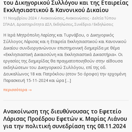
του Δικηγορικού Συλλόγου και της Εταιρείας
Εκκλησιαστικού & Κανονικού Δικαίου
11 Νοεμβρίου 2024
/
Ανακοινώσεις
,
Ανακοινώσεις - Δελτία Τύπου
ΣΠΑΔΛ
,
Δραστηριότητα ΔΣΛ
,
Εκδηλώσεις
,
Συνέδρια / Εκδηλώσεις
Η Ιερά Μητρόπολη Λαρίσης και Τυρνάβου, ο Δικηγορικός
Σύλλογος Λάρισας και η Εταιρεία Εκκλησιαστικού και Κανονικού
Δικαίου συνδιοργανώνουν επιστημονική διημερίδα με θέμα
«Εκκλησιαστική Δικαιοσύνη και Εκκλησιαστικά Δικαστήρια». Οι
εργασίες της διημερίδας θα πραγματοποιηθούν στην αίθουσα
εκδηλώσεων του Δικηγορικού Συλλόγου, επί της οδ.
Δευκαλίωνος 18 και Πατρόκλου (στον 5ο όροφο) την ερχομένη
Παρασκευή 15-11-2024 και ώρα […]
περισσότερα
→
Ανακοίνωση της διευθύνουσας το Εφετείο
Λάρισας Προέδρου Εφετών κ. Μαρίας Λιάνου
για την πολιτική συνεδρίαση της 08.11.2024