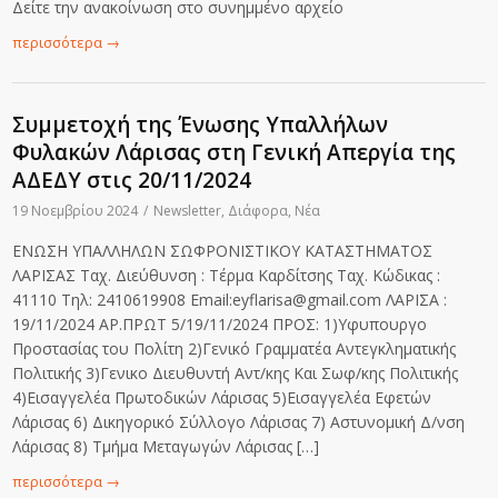
Δείτε την ανακοίνωση στο συνημμένο αρχείο
περισσότερα
→
Συμμετοχή της Ένωσης Υπαλλήλων
Φυλακών Λάρισας στη Γενική Απεργία της
ΑΔΕΔΥ στις 20/11/2024
19 Νοεμβρίου 2024
/
Newsletter
,
Διάφορα
,
Νέα
ΕΝΩΣΗ ΥΠΑΛΛΗΛΩΝ ΣΩΦΡΟΝΙΣΤΙΚΟΥ ΚΑΤΑΣΤΗΜΑΤΟΣ
ΛΑΡΙΣΑΣ Ταχ. Διεύθυνση : Τέρμα Καρδίτσης Ταχ. Κώδικας :
41110 Τηλ: 2410619908 Email:eyflarisa@gmail.com ΛΑΡΙΣΑ :
19/11/2024 ΑΡ.ΠΡΩΤ 5/19/11/2024 ΠΡΟΣ: 1)Υφυπουργο
Προστασίας του Πολίτη 2)Γενικό Γραμματέα Αντεγκληματικής
Πολιτικής 3)Γενικο Διευθυντή Αντ/κης Και Σωφ/κης Πολιτικής
4)Εισαγγελέα Πρωτοδικών Λάρισας 5)Εισαγγελέα Εφετών
Λάρισας 6) Δικηγορικό Σύλλογο Λάρισας 7) Αστυνομική Δ/νση
Λάρισας 8) Τμήμα Μεταγωγών Λάρισας […]
περισσότερα
→