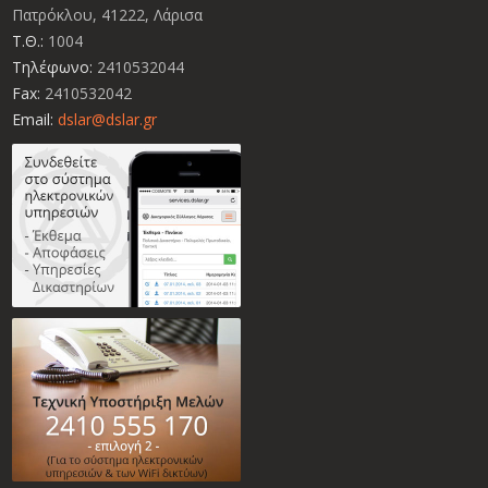
Πατρόκλου, 41222, Λάρισα
Τ.Θ.:
1004
Τηλέφωνο:
2410532044
Fax:
2410532042
Email:
dslar@dslar.gr