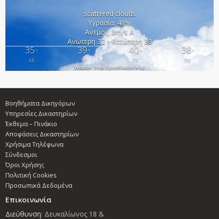
scattered clouds
Υγρασία: 48%
Άνεμος: 3m/s Α
Ανώτερη 32 • Κατώτερη 30
35
39
40
38
°
°
°
°
ΔΕ
ΤΡ
ΤΕ
ΠΕ
Weather from OpenWeatherMap
Βοηθήματα Δικηγόρων
Υπηρεσίες Δικαστηρίων
Έκθεμα – Πινάκιο
Αποφάσεις Δικαστηρίων
Χρήσιμα Τηλέφωνα
Σύνδεσμοι
Όροι Χρήσης
Πολιτική Cookies
Προσωπικά Δεδομένα
Επικοινωνία
Διεύθυνση:
Δευκαλίωνος 18 &