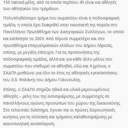
150 τακτικά μέλη, από τα οποία περίπου 45 είναι και αθλητές
των αθλητικών του τμημάτων.
Πολυπληθέστερο τμήμα του σωματείου είναι η ποδοσφαιρική
ομάδα, η οποία έχει διακριθεί στην εικοσαετή της πορεία στο
Πανελλήνιο Πρωτάθλημα των Δικηγορικών Συλλόγων, το οποίο
και κατέκτησε το 2003. Από πέρυσι συμμετέχει και στο
πρωτάθλημα επαγγελματικών κλάδων του Δήμου Λάρισας,
επίσης, με μεγάλη επιτυχία. Για τις προπονήσεις της
ποδοσφαιρικής ομάδας, αλλά και για κάθε άλλο μέλος του
σωματείου που επιθυμεί να αθληθεί, εδώ και 4 χρόνια, ο
ΣΑΔΠΛ μισθώνει για όλο το έτος τις αθλητικές εγκαταστάσεις
του δ.δ. Φαλάνης του Δήμου Γιάννουλης.
Επίσης, ο ΣΑΔΠΛ στηρίζει ηθικά και υλικά μεμονωμένους
αθλητές – μέλη του της αντισφαίρισης, με συμμετοχές σε
πανελλήνιους αγώνες προσώπων του χώρου της δικαιοσύνης.
Στο τελευταίο διάστημα, έγιναν και οι πρώτες διερευνητικές
κινήσεις για τη σύσταση και τμήματος καλαθοσφαίρισης με
ικανοποιητική ανταπόκριση.