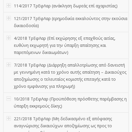
114/2017 ΤρΕφΛαρ (ανάκληση δωρεάς επί αχαριστίας)
121/2017 ΤρΕφΛαρ (ερημοδικία εκκαλούντος στην εκούσια
δικαιοδοσία)
4/2018 ΤρΕφΛαρ (Επί εκχώρησης εξ επαχθούς αιτίας,
ευθύνη εκχωρητή για την ύπαρξη απαίτησης και
παρεπόμενων δικαιωμάτων)
7/2018 ΤρΕφΛαρ (Διάρρηξη απαλλοτρίωσης από δανειστή
με γεννημένη κατά το χρόνο αυτής απαίτηση – Δικαιούχος
αποζημίωσης ο τελευταίος κομιστής επιταγής κατά το
χρόνο εμφάνισης για πληρωμή)
10/2018 ΤρΕφΛαρ (Προϋπόθεση πρόσθετης παρέμβασης η
ύπαρξη εκκρεμούς δίκης)
221/2018 ΤρΕφΛαρ (Μη δεδικασμένο εξ απόφασης
αναγνώρισης δικαιούχων αποζημίωσης ως προς το