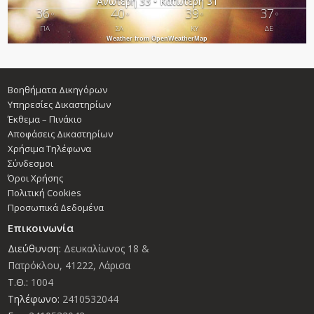
Ανώτερη 33 • Κατώτερη 31
36
40
39
37
°
°
°
°
ΠΑ
ΣΑ
ΚΥ
ΔΕ
Weather from OpenWeatherMap
Βοηθήματα Δικηγόρων
Υπηρεσίες Δικαστηρίων
Έκθεμα – Πινάκιο
Αποφάσεις Δικαστηρίων
Χρήσιμα Τηλέφωνα
Σύνδεσμοι
Όροι Χρήσης
Πολιτική Cookies
Προσωπικά Δεδομένα
Επικοινωνία
Διεύθυνση:
Δευκαλίωνος 18 &
Πατρόκλου, 41222, Λάρισα
Τ.Θ.:
1004
Τηλέφωνο:
2410532044