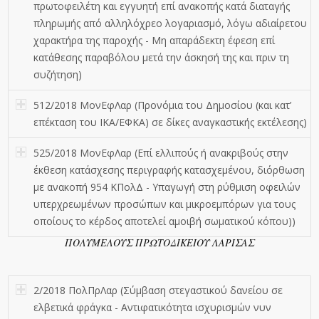
πρωτοφειλέτη και εγγυητή επί ανακοπής κατά διαταγής
πληρωμής από αλληλόχρεο λογαριασμό, λόγω αδιαίρετου
χαρακτήρα της παροχής - Μη απαράδεκτη έφεση επί
κατάθεσης παραβόλου μετά την άσκησή της και πριν τη
συζήτηση)
512/2018 ΜονΕφΛαρ (Προνόμια του Δημοσίου (και κατ’
επέκταση του ΙΚΑ/ΕΦΚΑ) σε δίκες αναγκαστικής εκτέλεσης)
525/2018 ΜονΕφΛαρ (Επί ελλιπούς ή ανακριβούς στην
έκθεση κατάσχεσης περιγραφής κατασχεμένου, διόρθωση
με ανακοπή 954 ΚΠολΔ - Υπαγωγή στη ρύθμιση οφειλών
υπερχρεωμένων προσώπων και μικροεμπόρων για τους
οποίους το κέρδος αποτελεί αµοιβή σωµατικού κόπου))
ΠΟΛΥΜΕΛΟΥΣ ΠΡΩΤΟΔΙΚΕΙΟΥ ΛΑΡΙΣΑΣ
2/2018 ΠολΠρΛαρ (Σύμβαση στεγαστικού δανείου σε
ελβετικά φράγκα - Αντιφατικότητα ισχυρισμών νυν