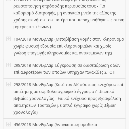
ρευστοποίηση απρόσοδης περιουσίας τους - Για
καθορισμό διατροφής, μη αναγκαία μνεία της αξίας της
χρήσης ακινήτου του πατέρα που παραχωρήθηκε ως στέγη
μητέρας και τέκνων)
104/2018 ΜονΕφΛαρ (Μεταβίβαση νομής στον κληρονόμο
χωρίς φυσική εξουσία επί κληρονομιαίων και χωρίς
γνώση επαγωγής κληρονομίας και αντικειμένων της)
298/2018 ΜονΕφΛαρ Σύγκρουση σε διασταύρωση οδών
επί αμφοτέρων των οποίων υπήρχαν πινακίδες ΣΤΟΠ
298/2018 ΜονΕφΛαρ (Κατά τον ΑΚ σύσταση ενεχύρου επί
απαίτησης με συμβολαιογραφικό έγγραφο ή ιδιωτικό
βεβαίας χρονολογίας - Ειδικό ενέχυρο προς εξασφάλιση
απαιτήσεων Τραπεζών με απλό έγγραφο χωρίς βέβαιη
χρονολογία)
456/2018 ΜονΕφΛαρ (Αναγκαστική ομοδικία