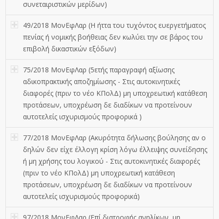
συνεταιριστικών μερίδων)
49/2018 ΜονΕφΛαρ (Η ήττα του τυχόντος ευεργετήματος
πενίας ή νομικής βοήθειας δεν κωλύει την σε βάρος του
επιβολή δικαστικών εξόδων)
75/2018 ΜονΕφΛαρ (5ετής παραγραφή αξίωσης
αδικοπρακτικής αποζημίωσης - Στις αυτοκινητικές
διαφορές (πριν το νέο ΚΠολΔ) μη υποχρεωτική κατάθεση
προτάσεων, υποχρέωση δε διαδίκων να προτείνουν
αυτοτελείς ισχυρισμούς προφορικά )
77/2018 ΜονΕφΛαρ (Ακυρότητα δήλωσης βούλησης αν ο
δηλών δεν είχε έλλογη κρίση λόγω έλλειψης συνείδησης
ή μη χρήσης του λογικού - Στις αυτοκινητικές διαφορές
(πριν το νέο ΚΠολΔ) μη υποχρεωτική κατάθεση
προτάσεων, υποχρέωση δε διαδίκων να προτείνουν
αυτοτελείς ισχυρισμούς προφορικά)
97/2018 ΜονΕφΛαρ (Επί διατροφής ανηλίκων, μη