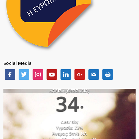
Social Media
ΛΑΡΙΣΑ (ΘΕΣΣΑΛΙΑ)
34
°
clear sky
Υγρασία: 33%
Άνεμος: 5m/s ΝΑ