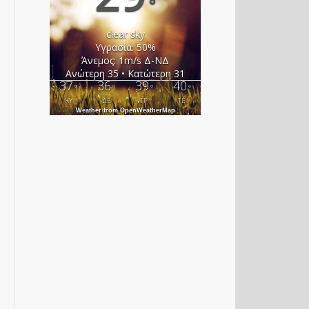
°
clear sky
Υγρασία: 50%
Άνεμος: 1m/s Δ-ΝΔ
Ανώτερη 35 • Κατώτερη 31
37
36
39
40
°
°
°
°
ΚΥ
ΔΕ
ΤΡ
ΤΕ
Weather from OpenWeatherMap