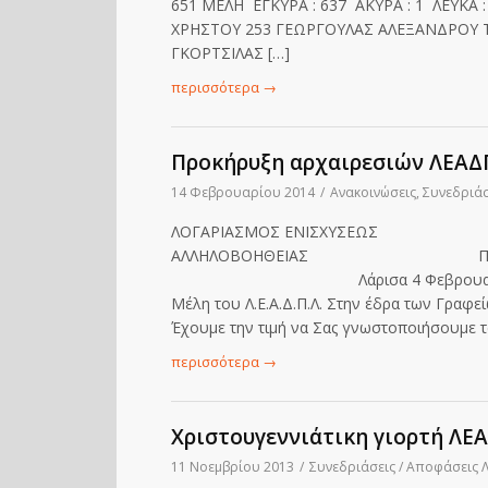
651 ΜΕΛΗ ΕΓΚΥΡΑ : 637 ΑΚΥΡΑ : 1 ΛΕΥΚΑ
ΧΡΗΣΤΟΥ 253 ΓΕΩΡΓΟΥΛΑΣ ΑΛΕΞΑΝΔΡΟΥ 
ΓΚΟΡΤΣΙΛΑΣ […]
περισσότερα
→
Προκήρυξη αρχαιρεσιών ΛΕΑΔ
14 Φεβρουαρίου 2014
/
Ανακοινώσεις
,
Συνεδριάσ
ΛΟΓΑΡΙΑΣΜΟΣ ΕΝΙΣΧΥΣΕΩ
ΑΛΛΗΛΟΒΟΗΘΕΙΑΣ ΠΡΟΘΕΣΜΙ
Λάρισα 4 Φεβρουαρίου 2014 Αρι
Μέλη του Λ.Ε.Α.Δ.Π.Λ. Στην έδρα των Γραφε
Έχουμε την τιμή να Σας γνωστοποιήσουμε 
περισσότερα
→
Χριστουγεννιάτικη γιορτή ΛΕΑ
11 Νοεμβρίου 2013
/
Συνεδριάσεις / Αποφάσεις 