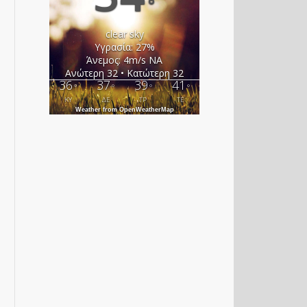
°
clear sky
Υγρασία: 27%
Άνεμος: 4m/s ΝΑ
Ανώτερη 32 • Κατώτερη 32
36
37
39
41
°
°
°
°
ΚΥ
ΔΕ
ΤΡ
ΤΕ
Weather from OpenWeatherMap