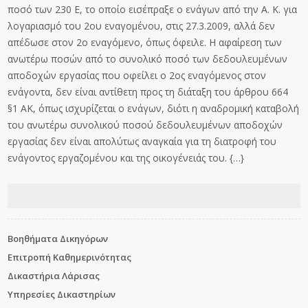
ποσό των 230 Ε, το οποίο εισέπραξε ο ενάγων από την Α. Κ. για
λογαριασμό του 2ου εναγομένου, στις 27.3.2009, αλλά δεν
απέδωσε στον 2ο εναγόμενο, όπως όφειλε. Η αφαίρεση των
ανωτέρω ποσών από το συνολικό ποσό των δεδουλευμένων
αποδοχών εργασίας που οφείλει ο 2ος εναγόμενος στον
ενάγοντα, δεν είναι αντίθετη προς τη διάταξη του άρθρου 664
§1 ΑΚ, όπως ισχυρίζεται ο ενάγων, διότι η αναδρομική καταβολή
του ανωτέρω συνολικού ποσού δεδουλευμένων αποδοχών
εργασίας δεν είναι απολύτως αναγκαία για τη διατροφή του
ενάγοντος εργαζομένου και της οικογένειάς του. {…}
Βοηθήματα Δικηγόρων
Επιτροπή Καθημερινότητας
Δικαστήρια Λάρισας
Υπηρεσίες Δικαστηρίων