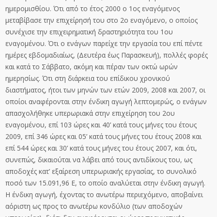
ημερομισθίου. Ότι από το έτος 2000 ο 1ος εναγόμενος
μεταβίβασε την επιχείρησή του στο 2ο εναγόμενο, ο οποίος
συνέχισε την επιχειρηματική δραστηριότητα του 1ου
εναγομένου. Ότι ο ενάγων παρείχε την εργασία του επί πέντε
ημέρες εβδομαδιαίως, (Δευτέρα έως Παρασκευή), πολλές φορές
και κατά το Σάββατο, ακόμη και πέραν των οκτώ ωρών
ημερησίως. Ότι στη διάρκεια του επίδικου χρονικού
διαστήματος, ήτοι των μηνών των ετών 2009, 2008 και 2007, οι
οποίοι αναφέρονται στην ένδικη αγωγή λεπτομερώς, ο ενάγων
απασχολήθηκε υπερωριακά στην επιχείρηση του 2ου
εναγομένου, επί 103 ώρες και 40’ κατά τους μήνες του έτους
2009, επί 346 ώρες και 05’ κατά τους μήνες του έτους 2008 και
επί 544 ώρες και 30’ κατά τους μήνες του έτους 2007, και ότι,
συνεπώς, δικαιούται να λάβει από τους αντιδίκους του, ως
αποδοχές κατ’ εξαίρεση υπερωριακής εργασίας, το συνολικό
ποσό των 15.091,96 Ε, το οποίο αναλύεται στην ένδικη αγωγή.
Η ένδικη αγωγή, έχοντας το ανωτέρω περιεχόμενο, αποβαίνει
αόριστη ως προς το ανωτέρω κονδύλιο (των αποδοχών