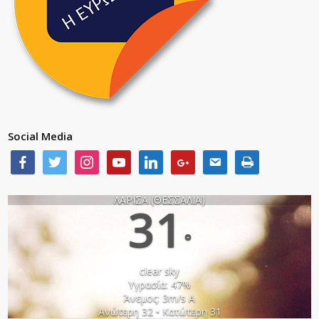
Social Media
ΛΑΡΙΣΑ (ΘΕΣΣΑΛΙΑ)
31
°
clear sky
Υγρασία: 47%
Άνεμος: 3m/s Α
Ανώτερη 32 • Κατώτερη 31