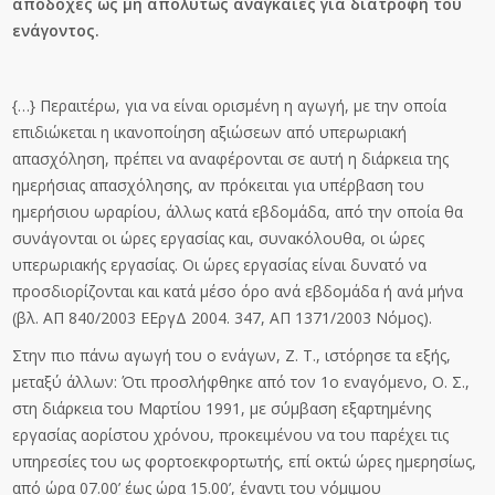
αποδοχές ως μη απολύτως αναγκαίες για διατροφή του
ενάγοντος.
{…} Περαιτέρω, για να είναι ορισμένη η αγωγή, με την οποία
επιδιώκεται η ικανοποίηση αξιώσεων από υπερωριακή
απασχόληση, πρέπει να αναφέρονται σε αυτή η διάρκεια της
ημερήσιας απασχόλησης, αν πρόκειται για υπέρβαση του
ημερήσιου ωραρίου, άλλως κατά εβδομάδα, από την οποία θα
συνάγονται οι ώρες εργασίας και, συνακόλουθα, οι ώρες
υπερωριακής εργασίας. Οι ώρες εργασίας είναι δυνατό να
προσδιορίζονται και κατά μέσο όρο ανά εβδομάδα ή ανά μήνα
(βλ. ΑΠ 840/2003 ΕΕργΔ 2004. 347, ΑΠ 1371/2003 Νόμος).
Στην πιο πάνω αγωγή του ο ενάγων, Ζ. Τ., ιστόρησε τα εξής,
μεταξύ άλλων: Ότι προσλήφθηκε από τον 1ο εναγόμενο, Ο. Σ.,
στη διάρκεια του Μαρτίου 1991, με σύμβαση εξαρτημένης
εργασίας αορίστου χρόνου, προκειμένου να του παρέχει τις
υπηρεσίες του ως φορτοεκφορτωτής, επί οκτώ ώρες ημερησίως,
από ώρα 07.00’ έως ώρα 15.00’, έναντι του νόμιμου