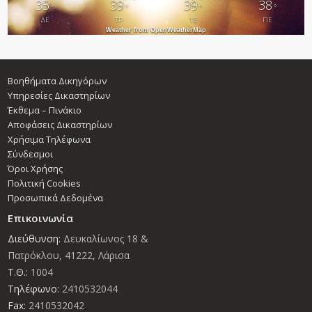
35
39
39
38
°
°
°
°
ΔΕ
ΤΡ
ΤΕ
ΠΕ
Weather from OpenWeatherMap
Βοηθήματα Δικηγόρων
Υπηρεσίες Δικαστηρίων
Έκθεμα – Πινάκιο
Αποφάσεις Δικαστηρίων
Χρήσιμα Τηλέφωνα
Σύνδεσμοι
Όροι Χρήσης
Πολιτική Cookies
Προσωπικά Δεδομένα
Επικοινωνία
Διεύθυνση:
Δευκαλίωνος 18 &
Πατρόκλου, 41222, Λάρισα
Τ.Θ.:
1004
Τηλέφωνο:
2410532044
Fax:
2410532042