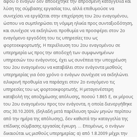
αφού ο ενάγων δεν αποδέχτηκε την απρόσμενη καταγγελία και
λύση της σύμβασης εργασίας του, αλλά επιθυμούσε να
συνεχίσει να εργάζεται στην επιχείρηση του 2ου εναγομένου,
ώσπου να συμπληρώσει τη νόμιμη ηλικία προς συνταξιοδότηση,
και συνέχισε να εκδηλώνει προθυμία να προσφέρει στον 2ο
εναγόμενο εργοδότη του τις υπηρεσίες του ως
φορτοεκφορτωτής. Η περιέλευση του 2ου εναγομένου σε
υπερημερία ως προς την αποδοχή των συμφωνημένων
υπηρεσιών του ενάγοντος, έχει ως συνέπεια την υποχρέωση
του 2ου εναγομένου να καταβάλει στον ενάγοντα μισθούς
υπερημερίας για όσο χρόνο ο ενάγων συνέχισε να εκδηλώνει
ειλικρινή προθυμία να παράσχει στον 2ο εναγόμενο τις
υπηρεσίες του ως φορτοεκφορτωτής. Η μεταγενέστερη
καταβολή της αποζημίωσης απόλυσης, ποσού 1.865 Ε, εκ μέρους
του 2ου εναγομένου προς τον ενάγοντα, η οποία διενεργήθηκε
στις 30.10.2009, (δηλαδή μετά παρέλευση τριών μηνών περίπου
από την ημέρα της απόλυσης), δεν καθιστά την καταγγελία της
επίδικης σύμβασης εργασίας έγκυρη. … Επομένως, ο ενάγων
δικαιούται ως μισθούς υπερημερίας: α) από 1.8.2009 μέχρι την