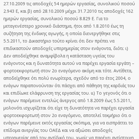
27.10.2009 τις αποδοχές 54 ημερών εργασίας, συνολικού ποσού
2.943 Ε, και β) από 28.10.2009 μέχρι 31.7.2010 τις αποδοχές 162
ημερών εργασίας, συνολικού ποσού 8.829 Ε. Για το
μεταγενέστερο χρονικό διάστημα, ήτοι από 1.8.2010 έως τη
συζήτηση της ένδικης αγωγής, η οποία διενεργήθηκε στις
5.5.2011, το Δικαστήριο τούτο κρίνει ότι δεν πρέπει να
επιδικαστούν αποδοχές υπερημερίας στον ενάγοντα, διότι: ι)
Δεν αποδείχθηκε αναμφίβολα η κατάσταση υγείας του
ενάγοντος και η δυνατότητα αυτού να παρέχει εργασία εργάτη –
φορτοεκφορτωτή στον 2ο εναγόμενο ακόμη και τότε. Αντίθετα,
αποδείχθηκε ότι πολύ ενωρίτερα, σχεδόν από το έτος 2004, ο
ενάγων παραπονούνταν ότι πάσχει από πάθηση της καρδιάς του
και επιδίωκε ελάφρυνση της εργασίας του. ιι) Το γεγονός ότι ο
ενάγων παρέμεινε εντελώς άνεργος από 1.8.2009 έως 5.5.2011,
μολονότι ισχυρίζεται ότι είχε τη δυνατότητα να παρέχει εργασία
φορτοεκφορτωτή στον 2ο εναγόμενο, αποτελεί τεκμήριο ότι ο
ενάγων παρέμεινε εκτός εργασίας σκόπιμα, για να εισπράττει το
επίδομα ανεργίας του ΟΑΕΔ και να αξιώσει αποδοχές
υπερημερίας από τον αντίδικό του, χωρίς να παρέχει αντίστοιχη