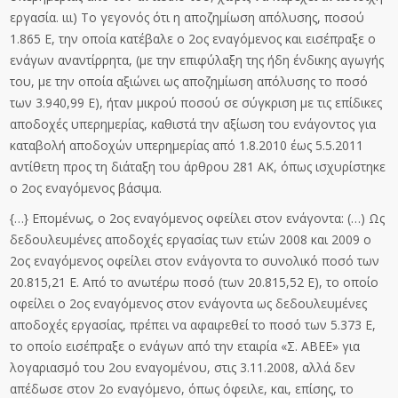
εργασία. ιιι) Το γεγονός ότι η αποζημίωση απόλυσης, ποσού
1.865 Ε, την οποία κατέβαλε ο 2ος εναγόμενος και εισέπραξε ο
ενάγων αναντίρρητα, (με την επιφύλαξη της ήδη ένδικης αγωγής
του, με την οποία αξιώνει ως αποζημίωση απόλυσης το ποσό
των 3.940,99 Ε), ήταν μικρού ποσού σε σύγκριση με τις επίδικες
αποδοχές υπερημερίας, καθιστά την αξίωση του ενάγοντος για
καταβολή αποδοχών υπερημερίας από 1.8.2010 έως 5.5.2011
αντίθετη προς τη διάταξη του άρθρου 281 ΑΚ, όπως ισχυρίστηκε
ο 2ος εναγόμενος βάσιμα.
{…} Επομένως, ο 2ος εναγόμενος οφείλει στον ενάγοντα: (…) Ως
δεδουλευμένες αποδοχές εργασίας των ετών 2008 και 2009 ο
2ος εναγόμενος οφείλει στον ενάγοντα το συνολικό ποσό των
20.815,21 Ε. Από το ανωτέρω ποσό (των 20.815,52 Ε), το οποίο
οφείλει ο 2ος εναγόμενος στον ενάγοντα ως δεδουλευμένες
αποδοχές εργασίας, πρέπει να αφαιρεθεί το ποσό των 5.373 Ε,
το οποίο εισέπραξε ο ενάγων από την εταιρία «Σ. ΑΒΕΕ» για
λογαριασμό του 2ου εναγομένου, στις 3.11.2008, αλλά δεν
απέδωσε στον 2ο εναγόμενο, όπως όφειλε, και, επίσης, το