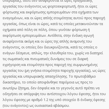
υπερωρίας), διότι δεν αναφέρονται οι ώρες πραγματικής
εργασίας του ενάγοντος ως φορτοεκφορτωτή, ήτοι οι ώρες
φόρτωσης και εκφόρτωσης εμπορευμάτων στα οχήματα των
εναγομένων, και οι ώρες απλής ετοιμότητας αυτού προς παροχή
εργασίας, όπως είναι οι ώρες, κατά τις οποίες μετακινούνταν τα
οχήματα από πόλη σε πόλη, όπου γινόταν φόρτωση ή
εκφόρτωση εμπορευμάτων. Αντίθετα, στην ένδικη αγωγή
αναφέρονται ακόμη και οι ώρες της απλής αναμονής του
ενάγοντος, οι οποίες δεν διευκρινίζονται, κατά τις οποίες ο
ενάγων δέσμευε, απλώς, την ελευθερία του, χωρίς να διατηρεί
τις σωματικές και πνευματικές δυνάμεις του σε διαρκή
εγρήγορση και ετοιμότητα προς παροχή της συμφωνημένης
εργασίας του (μη γνήσια ετοιμότητα παροχής εργασίας), ως ώρες
εργασίας και υπερωριακής απασχόλησης. Το πρωτοβάθμιο
δικαστήριο, το οποίο αποφάνθηκε παρόμοια ως προς το
ανωτέρω ζήτημα, δεν έσφαλε και το γεγονός αυτό πρέπει να
οδηγήσει σε απόρριψη του αντίστοιχου λόγου έφεσης, ήτοι του
λόγου έφεσης με αριθμό 1.2 της υπό στοιχείο Β ένδικης έφεσης
(του ενάγοντος) ως ουσιαστικά αβάσιμου.