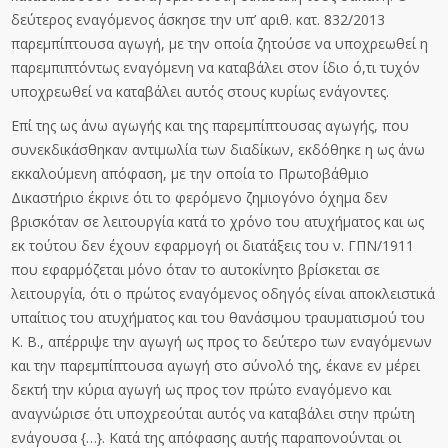
δεύτερος εναγόμενος άσκησε την υπ’ αριθ. κατ. 832/2013
παρεμπίπτουσα αγωγή, με την οποία ζητούσε να υποχρεωθεί η
παρεμπιπτόντως εναγόμενη να καταβάλει στον ίδιο ό,τι τυχόν
υποχρεωθεί να καταβάλει αυτός στους κυρίως ενάγοντες.
Επί της ως άνω αγωγής και της παρεμπίπτουσας αγωγής, που
συνεκδικάσθηκαν αντιμωλία των διαδίκων, εκδόθηκε η ως άνω
εκκαλούμενη απόφαση, με την οποία το Πρωτοβάθμιο
Δικαστήριο έκρινε ότι το φερόμενο ζημιογόνο όχημα δεν
βρισκόταν σε λειτουργία κατά το χρόνο του ατυχήματος και ως
εκ τούτου δεν έχουν εφαρμογή οι διατάξεις του ν. ΓΠΝ/1911
που εφαρμόζεται μόνο όταν το αυτοκίνητο βρίσκεται σε
λειτουργία, ότι ο πρώτος εναγόμενος οδηγός είναι αποκλειστικά
υπαίτιος του ατυχήματος και του θανάσιμου τραυματισμού του
Κ. Β., απέρριψε την αγωγή ως προς το δεύτερο των εναγόμενων
και την παρεμπίπτουσα αγωγή στο σύνολό της, έκανε εν μέρει
δεκτή την κύρια αγωγή ως προς τον πρώτο εναγόμενο και
αναγνώρισε ότι υποχρεούται αυτός να καταβάλει στην πρώτη
ενάγουσα {…}. Κατά της απόφασης αυτής παραπονούνται οι