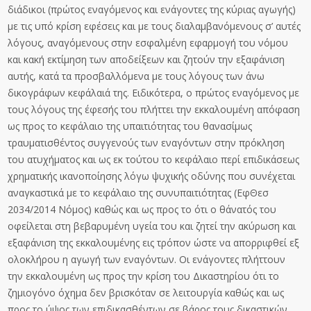
διάδικοι (πρώτος εναγόμενος και ενάγοντες της κύριας αγωγής)
με τις υπό κρίση εφέσεις και με τους διαλαμβανόμενους σ’ αυτές
λόγους, αναγόμενους στην εσφαλμένη εφαρμογή του νόμου
και κακή εκτίμηση των αποδείξεων και ζητούν την εξαφάνιση
αυτής, κατά τα προσβαλλόμενα με τους λόγους των άνω
δικογράφων κεφάλαιά της. Ειδικότερα, ο πρώτος εναγόμενος με
τους λόγους της έφεσής του πλήττει την εκκαλουμένη απόφαση
ως προς το κεφάλαιο της υπαιτιότητας του θανασίμως
τραυματισθέντος συγγενούς των εναγόντων στην πρόκληση
του ατυχήματος και ως εκ τούτου το κεφάλαιο περί επιδικάσεως
χρηματικής ικανοποίησης λόγω ψυχικής οδύνης που συνέχεται
αναγκαστικά με το κεφάλαιο της συνυπαιτιότητας (ΕφΘεσ
2034/2014 Νόμος) καθώς και ως προς το ότι ο θάνατός του
οφείλεται στη βεβαρυμένη υγεία του και ζητεί την ακύρωση και
εξαφάνιση της εκκαλουμένης εις τρόπον ώστε να απορριφθεί εξ
ολοκλήρου η αγωγή των εναγόντων. Οι ενάγοντες πλήττουν
την εκκαλουμένη ως προς την κρίση του Δικαστηρίου ότι το
ζημιογόνο όχημα δεν βρισκόταν σε λειτουργία καθώς και ως
προς το ύψος των επιδικασθέντων σε βάρος τους δικαστικών