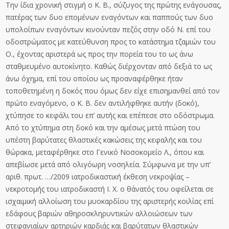
Την ίδια χρονική στιγμή ο Κ. Β., σύζυγος της πρώτης ενάγουσας,
πατέρας των δυο επομένων εναγόντων και παππούς των δυο
υπολοίπων εναγόντων κινούνταν πεζός στην οδό Ν. επί του
οδοστρώματος με κατεύθυνση προς το κατάστημα τζαμιών του
Ο., έχοντας αριστερά ως προς την πορεία του το ως άνω
σταθμευμένο αυτοκίνητο. Καθώς διέρχονταν από δεξιά το ως
άνω όχημα, επί του οποίου ως προαναφέρθηκε ήταν
τοποθετημένη η δοκός που όμως δεν είχε επισημανθεί από τον
πρώτο εναγόμενο, ο Κ. Β. δεν αντιλήφθηκε αυτήν (δοκό),
χτύπησε το κεφάλι του επ’ αυτής και επέπεσε στο οδόστρωμα.
Από το χτύπημα στη δοκό και την αμέσως μετά πτώση του
υπέστη βαρύτατες θλαστικές κακώσεις της κεφαλής και του
θώρακα, μεταφέρθηκε στο Γενικό Νοσοκομείο Λ., όπου και
απεβίωσε μετά από ολιγόωρη νοσηλεία. Σύμφωνα με την υπ’
αριθ. πρωτ. …/2009 ιατροδικαστική έκθεση νεκροψίας –
νεκροτομής του ιατροδικαστή Ι. Χ. ο θάνατός του οφείλεται σε
ισχαιμική αλλοίωση του μυοκαρδίου της αριστερής κοιλίας επί
εδάφους βαριών αθηροσκληρυντικών αλλοιώσεων των
στεφανιαίων αρτηριών καρδιάς και βαρύτατων θλαστικών