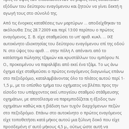
εξόδων του δεύτερου εναγόμενου και ζητούν να γίνει δεκτή η
αγωγή τους στο σύνολό της.
Από τις ένορκες καταθέσεις των μαρτύρων … αποδείχθηκαν τα
ακόλουθα: Στις 28.7.2009 και περί 13:00 περίπου ο πρώτος
εναγόμενος, Σ. Β. είχε σταθμεύσει το υπ’ αριθ. κυκλ. … ΙΧΕ
αυτοκίνητο ιδιοκτησίας του δεύτερου εναγόμενου επί της οδού
Ν. στο ύψος του αριθ. … στην πόλη Λ. απέναντι από το
κατάστημα πώλησης τζαμιών και κρυστάλλων του εμπόρου Ν.
Ο., προκειμένου να παραλάβει από εκεί ένα τζάμι. Το ως άνω
όχημα είχε σταθμεύσει ο πρώτος εναγόμενος διαγωνίως επάνω
στο πεζοδρόμιο, καταλαμβάνοντας όλο το πλάτος αυτού περί 1-
1,5 μ., με το οπίσθιο τμήμα του οχήματος να βλέπει προς την
είσοδο του υπάρχοντος εκεί υπογείου σταθμού στάθμευσης
οχημάτων, με αποτέλεσμα να παρεμποδίζεται η έξοδος των
οχημάτων καθώς και η βάδιση των τυχόν διερχόμενων πεζών
στο πεζοδρόμιο. Επάνω στο αυτοκίνητο ο πρώτος εναγόμενος
είχε τοποθετήσει κατά μήκος αυτού μια ξύλινη δοκό που είχε
προσδεμένη σ’ αυτό μήκους 4,5 μ., ούτως ώστε αυτή να