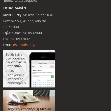
Προσωπικά Δεδομένα
Επικοινωνία
Διεύθυνση:
Δευκαλίωνος 18 &
Πατρόκλου, 41222, Λάρισα
Τ.Θ.:
1004
Τηλέφωνο:
2410532044
Fax:
2410532042
Email:
dslar@dslar.gr