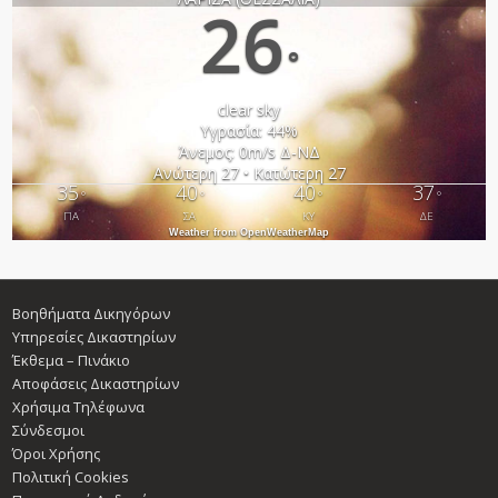
26
°
clear sky
Υγρασία: 44%
Άνεμος: 0m/s Δ-ΝΔ
Ανώτερη 27 • Κατώτερη 27
35
40
40
37
°
°
°
°
ΠΑ
ΣΑ
ΚΥ
ΔΕ
Weather from OpenWeatherMap
Βοηθήματα Δικηγόρων
Υπηρεσίες Δικαστηρίων
Έκθεμα – Πινάκιο
Αποφάσεις Δικαστηρίων
Χρήσιμα Τηλέφωνα
Σύνδεσμοι
Όροι Χρήσης
Πολιτική Cookies