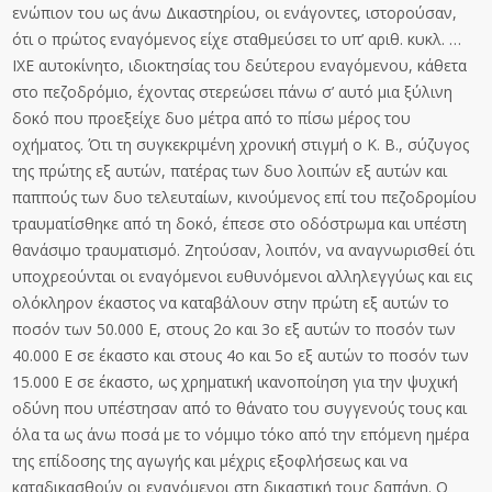
ενώπιον του ως άνω Δικαστηρίου, οι ενάγοντες, ιστορούσαν,
ότι ο πρώτος εναγόμενος είχε σταθμεύσει το υπ’ αριθ. κυκλ. …
ΙΧΕ αυτοκίνητο, ιδιοκτησίας του δεύτερου εναγόμενου, κάθετα
στο πεζοδρόμιο, έχοντας στερεώσει πάνω σ’ αυτό μια ξύλινη
δοκό που προεξείχε δυο μέτρα από το πίσω μέρος του
οχήματος. Ότι τη συγκεκριμένη χρονική στιγμή ο Κ. Β., σύζυγος
της πρώτης εξ αυτών, πατέρας των δυο λοιπών εξ αυτών και
παππούς των δυο τελευταίων, κινούμενος επί του πεζοδρομίου
τραυματίσθηκε από τη δοκό, έπεσε στο οδόστρωμα και υπέστη
θανάσιμο τραυματισμό. Ζητούσαν, λοιπόν, να αναγνωρισθεί ότι
υποχρεούνται οι εναγόμενοι ευθυνόμενοι αλληλεγγύως και εις
ολόκληρον έκαστος να καταβάλουν στην πρώτη εξ αυτών το
ποσόν των 50.000 Ε, στους 2ο και 3ο εξ αυτών το ποσόν των
40.000 Ε σε έκαστο και στους 4ο και 5ο εξ αυτών το ποσόν των
15.000 Ε σε έκαστο, ως χρηματική ικανοποίηση για την ψυχική
οδύνη που υπέστησαν από το θάνατο του συγγενούς τους και
όλα τα ως άνω ποσά με το νόμιμο τόκο από την επόμενη ημέρα
της επίδοσης της αγωγής και μέχρις εξοφλήσεως και να
καταδικασθούν οι εναγόμενοι στη δικαστική τους δαπάνη. Ο