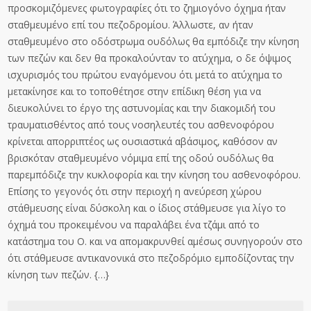
προσκομιζόμενες φωτογραφίες ότι το ζημιογόνο όχημα ήταν
σταθμευμένο επί του πεζοδρομίου. Άλλωστε, αν ήταν
σταθμευμένο στο οδόστρωμα ουδόλως θα εμπόδιζε την κίνηση
των πεζών και δεν θα προκαλούνταν το ατύχημα, ο δε όψιμος
ισχυρισμός του πρώτου εναγόμενου ότι μετά το ατύχημα το
μετακίνησε και το τοποθέτησε στην επίδικη θέση για να
διευκολύνει το έργο της αστυνομίας και την διακομιδή του
τραυματισθέντος από τους νοσηλευτές του ασθενοφόρου
κρίνεται απορριπτέος ως ουσιαστικά αβάσιμος, καθόσον αν
βρισκόταν σταθμευμένο νόμιμα επί της οδού ουδόλως θα
παρεμπόδιζε την κυκλοφορία και την κίνηση του ασθενοφόρου.
Επίσης το γεγονός ότι στην περιοχή η ανεύρεση χώρου
στάθμευσης είναι δύσκολη και ο ίδιος στάθμευσε για λίγο το
όχημά του προκειμένου να παραλάβει ένα τζάμι από το
κατάστημα του Ο. και να απομακρυνθεί αμέσως συνηγορούν στο
ότι στάθμευσε αντικανονικά στο πεζοδρόμιο εμποδίζοντας την
κίνηση των πεζών. {…}