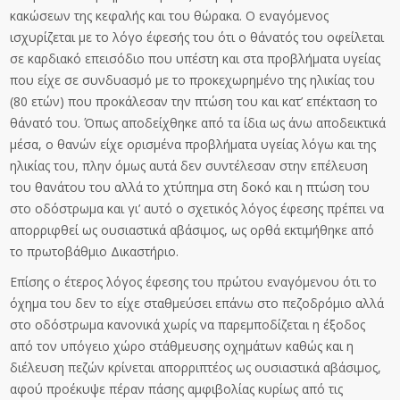
κακώσεων της κεφαλής και του θώρακα. Ο εναγόμενος
ισχυρίζεται με το λόγο έφεσής του ότι ο θάνατός του οφείλεται
σε καρδιακό επεισόδιο που υπέστη και στα προβλήματα υγείας
που είχε σε συνδυασμό με το προκεχωρημένο της ηλικίας του
(80 ετών) που προκάλεσαν την πτώση του και κατ’ επέκταση το
θάνατό του. Όπως αποδείχθηκε από τα ίδια ως άνω αποδεικτικά
μέσα, ο θανών είχε ορισμένα προβλήματα υγείας λόγω και της
ηλικίας του, πλην όμως αυτά δεν συντέλεσαν στην επέλευση
του θανάτου του αλλά το χτύπημα στη δοκό και η πτώση του
στο οδόστρωμα και γι’ αυτό ο σχετικός λόγος έφεσης πρέπει να
απορριφθεί ως ουσιαστικά αβάσιμος, ως ορθά εκτιμήθηκε από
το πρωτοβάθμιο Δικαστήριο.
Επίσης ο έτερος λόγος έφεσης του πρώτου εναγόμενου ότι το
όχημα του δεν το είχε σταθμεύσει επάνω στο πεζοδρόμιο αλλά
στο οδόστρωμα κανονικά χωρίς να παρεμποδίζεται η έξοδος
από τον υπόγειο χώρο στάθμευσης οχημάτων καθώς και η
διέλευση πεζών κρίνεται απορριπτέος ως ουσιαστικά αβάσιμος,
αφού προέκυψε πέραν πάσης αμφιβολίας κυρίως από τις