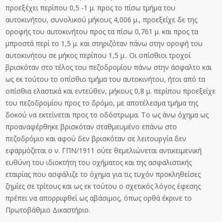
προεξέχει περίπου 0,5 -1 μ. προς το πίσω τμήμα του
αυτοκινήτου, συνολικού μήκους 4,006 μ., προεξείχε δε της
οροφής του αυτοκινήτου προς τα πίσω 0,761 μ. και προς τα
μπροστά περί το 1,5 μ. και στηριζόταν πάνω στην οροφή του
αυτοκινήτου σε μήκος περίπου 1,5 μ.. Οι οπίσθιοι τροχοί
βρισκόταν στο τέλος του πεζοδρομίου πάνω στην άσφαλτο και
ως εκ τούτου το οπίσθιο τμήμα του αυτοκινήτου, ήτοι από τα
οπίσθια ελαστικά και εντεύθεν, μήκους 0,8 μ. περίπου προεξείχε
του πεζοδρομίου προς το δρόμο, με αποτέλεσμα τμήμα της
δοκού να εκτείνεται προς το οδόστρωμα. Το ως άνω όχημα ως
προαναφέρθηκε βρισκόταν σταθμευμένο επάνω στο
πεζοδρόμιο και αφού δεν βρισκόταν σε λειτουργία δεν
εφαρμόζεται ο ν. ΓΠΝ/1911 ούτε θεμελιώνεται αντικειμενική
ευθύνη του ιδιοκτήτη του οχήματος και της ασφαλιστικής
εταιρίας που ασφάλιζε το όχημα για τις τυχόν προκληθείσες
ζημίες σε τρίτους και ως εκ τούτου ο σχετικός λόγος έφεσης
πρέπει να απορριφθεί ως αβάσιμος, όπως ορθά έκρινε το
Πρωτοβάθμιο Δικαστήριο.