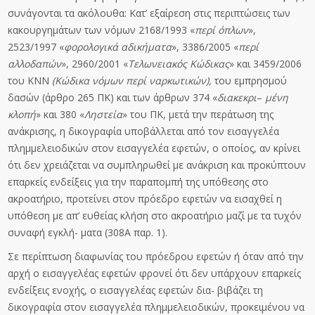
συνάγονται τα ακόλουθα: Κατ’ εξαίρεση στις περιπτώσεις των
κακουργημάτων των νόμων 2168/1993 «
περ
ί όπλων
»,
2523/1997 «
φορο
λογικά αδικήματα
», 3386/2005 «
περί
αλ
λ
οδα
π
ών
», 2960/2001 «
Τελωνειακός Κώδικας
» και 3459/2006
του ΚΝΝ
(Κώδικα
νόμων
περ
ί ναρκωτικών),
του εμπρησμού
δασών (άρθρο 265 ΠΚ) και των άρθρων 374 «
διακεκρι
–
μέν
η
κλοπή
» και 380 «
Ληστεία
» του ΠΚ, μετά την περάτωση της
ανάκρισης, η δικογραφία υποβάλλεται από τον εισαγγελέα
πλημμελειοδικών στον εισαγγελέα εφετών, ο οποίος, αν κρίνει
ότι δεν χρειάζεται να συμπληρωθεί με ανάκριση και προκύπτουν
επαρκείς ενδείξεις για την παραπομπή της υπόθεσης στο
ακροατήριο, προτείνει στον πρόεδρο εφετών να εισαχθεί η
υπόθεση με απ’ ευθείας κλήση στο ακροατήριο μαζί με τα τυχόν
συναφή εγκλή- ματα (308Α παρ. 1).
Σε περίπτωση διαφωνίας του πρόεδρου εφετών ή όταν από την
αρχή ο εισαγγελέας εφετών φρονεί ότι δεν υπάρχουν επαρκείς
ενδείξεις ενοχής, ο εισαγγελέας εφετών δια- βιβάζει τη
δικογραφία στον εισαγγελέα πλημμελειοδικών, προκειμένου να