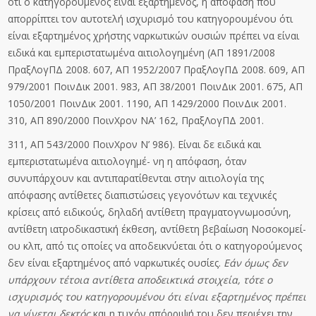
ότι ο κατηγορούμενος είναι εξαρτημένος, η απόφαση που
απορρίπτει τον αυτοτελή ισχυρισμό του κατηγορουμένου ότι
είναι εξαρτημένος χρήστης ναρκωτικών ουσιών πρέπει να είναι
ειδικά και εμπεριστατωμένα αιτιολογημένη (ΑΠ 1891/2008
ΠραξΛογΠΔ 2008. 607, ΑΠ 1952/2007 ΠραξΛογΠΔ 2008. 609, ΑΠ
979/2001 ΠοινΔικ 2001. 983, ΑΠ 38/2001 ΠοινΔικ 2001. 675, ΑΠ
1050/2001 ΠοινΔικ 2001. 1190, ΑΠ 1429/2000 ΠοινΔικ 2001.
310, ΑΠ 890/2000 ΠοινΧρον ΝΑ’ 162, ΠραξΛογΠΔ 2001.
311, ΑΠ 543/2000 ΠοινΧρον Ν’ 986). Είναι δε ειδικά και
εμπεριστατωμένα αιτιολογημέ- νη η απόφαση, όταν
συνυπάρχουν και αντιπαρατίθενται στην αιτιολογία της
απόφασης αντίθετες διαπιστώσεις γεγονότων και τεχνικές
κρίσεις από ειδικούς, δηλαδή αντίθετη πραγματογνωμοσύνη,
αντίθετη ιατροδικαστική έκθεση, αντίθετη βεβαίωση Νοσοκομεί-
ου κλπ, από τις οποίες να αποδεικνύεται ότι ο κατηγορούμενος
δεν είναι εξαρτημένος από ναρκωτικές ουσίες.
Εάν όμως δεν
υπάρχουν τέτοια αντίθετα αποδεικτικά στοιχεία, τότε ο
ισχυρισμός του κατηγορουμένου ότι είναι εξαρτημένος πρέπει
να γίνεται δεκτός
και η τυχόν απόρριψή του δεν περιέχει την