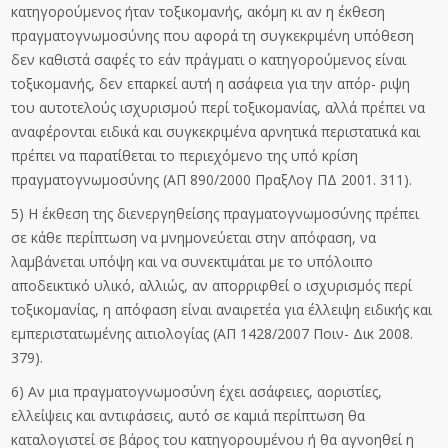
κατηγορούμενος ήταν τοξικομανής, ακόμη κι αν η έκθεση
πραγματογνωμοσύνης που αφορά τη συγκεκριμένη υπόθεση
δεν καθιστά σαφές το εάν πράγματι ο κατηγορούμενος είναι
τοξικομανής, δεν επαρκεί αυτή η ασάφεια για την απόρ- ριψη
του αυτοτελούς ισχυρισμού περί τοξικομανίας, αλλά πρέπει να
αναφέρονται ειδικά και συγκεκριμένα αρνητικά περιστατικά και
πρέπει να παρατίθεται το περιεχόμενο της υπό κρίση
πραγματογνωμοσύνης (ΑΠ 890/2000 ΠραξΛογ ΠΔ 2001. 311).
5) Η έκθεση της διενεργηθείσης πραγματογνωμοσύνης πρέπει
σε κάθε περίπτωση να μνημονεύεται στην απόφαση, να
λαμβάνεται υπόψη και να συνεκτιμάται με το υπόλοιπο
αποδεικτικό υλικό, αλλιώς, αν απορριφθεί ο ισχυρισμός περί
τοξικομανίας, η απόφαση είναι αναιρετέα για έλλειψη ειδικής και
εμπεριστατωμένης αιτιολογίας (ΑΠ 1428/2007 Ποιν- Δικ 2008.
379).
6) Αν μια πραγματογνωμοσύνη έχει ασάφειες, αοριστίες,
ελλείψεις και αντιφάσεις, αυτό σε καμιά περίπτωση θα
καταλογιστεί σε βάρος του κατηγορουμένου ή θα αγνοηθεί η