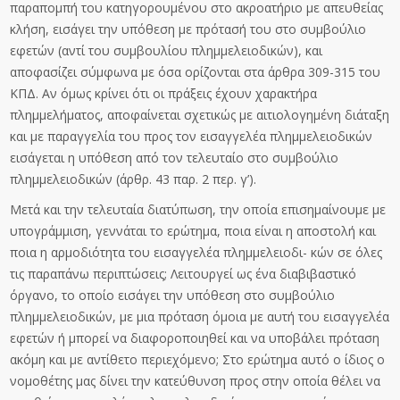
παραπομπή του κατηγορουμένου στο ακροατήριο με απευθείας
κλήση, εισάγει την υπόθεση με πρότασή του στο συμβούλιο
εφετών (αντί του συμβουλίου πλημμελειοδικών), και
αποφασίζει σύμφωνα με όσα ορίζονται στα άρθρα 309-315 του
ΚΠΔ. Αν όμως κρίνει ότι οι πράξεις έχουν χαρακτήρα
πλημμελήματος, αποφαίνεται σχετικώς με αιτιολογημένη διάταξη
και με παραγγελία του προς τον εισαγγελέα πλημμελειοδικών
εισάγεται η υπόθεση από τον τελευταίο στο συμβούλιο
πλημμελειοδικών (άρθρ. 43 παρ. 2 περ. γ’).
Μετά και την τελευταία διατύπωση, την οποία επισημαίνουμε με
υπογράμμιση, γεννάται το ερώτημα, ποια είναι η αποστολή και
ποια η αρμοδιότητα του εισαγγελέα πλημμελειοδι- κών σε όλες
τις παραπάνω περιπτώσεις; Λειτουργεί ως ένα διαβιβαστικό
όργανο, το οποίο εισάγει την υπόθεση στο συμβούλιο
πλημμελειοδικών, με μια πρόταση όμοια με αυτή του εισαγγελέα
εφετών ή μπορεί να διαφοροποιηθεί και να υποβάλει πρόταση
ακόμη και με αντίθετο περιεχόμενο; Στο ερώτημα αυτό ο ίδιος ο
νομοθέτης μας δίνει την κατεύθυνση προς στην οποία θέλει να