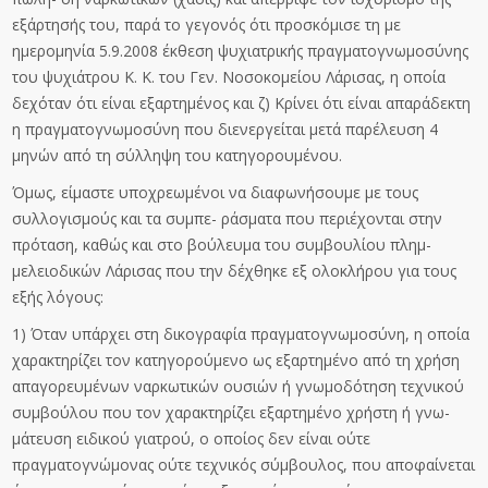
εξάρτησής του, παρά το γεγονός ότι προσκόμισε τη με
ημερομηνία 5.9.2008 έκθεση ψυχιατρικής πραγματογνωμοσύνης
του ψυχιάτρου Κ. Κ. του Γεν. Νοσοκομείου Λάρισας, η οποία
δεχόταν ότι είναι εξαρτημένος και ζ) Κρίνει ότι είναι απαράδεκτη
η πραγματογνωμοσύνη που διενεργείται μετά παρέλευση 4
μηνών από τη σύλληψη του κατηγορουμένου.
Όμως, είμαστε υποχρεωμένοι να διαφωνήσουμε με τους
συλλογισμούς και τα συμπε- ράσματα που περιέχονται στην
πρόταση, καθώς και στο βούλευμα του συμβουλίου πλημ-
μελειοδικών Λάρισας που την δέχθηκε εξ ολοκλήρου για τους
εξής λόγους:
1) Όταν υπάρχει στη δικογραφία πραγματογνωμοσύνη, η οποία
χαρακτηρίζει τον κατηγορούμενο ως εξαρτημένο από τη χρήση
απαγορευμένων ναρκωτικών ουσιών ή γνωμοδότηση τεχνικού
συμβούλου που τον χαρακτηρίζει εξαρτημένο χρήστη ή γνω-
μάτευση ειδικού γιατρού, ο οποίος δεν είναι ούτε
πραγματογνώμονας ούτε τεχνικός σύμβουλος, που αποφαίνεται