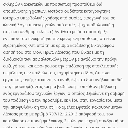
σκληρών ναρκωτικών με προσωπική προσπάθεια διά
απομόνωσης ή χαπιών, ωστόσο ουδέποτε καταγράφτηκε
ιστορικό υπερβολικής χρήσης από ουσίες, εισαγωγή του σε
κλινική λόγω παρενεργειών από αυτές, ψυχοπαθολογικά ή
στερικά σύνδρομα κλπ… ε) Αντίθετα με όσα υποστήριξε
ενώπιον του ανακριτή για την κρινόμενη υπόθεση, ότι είναι
εξαρτημένος κλπ, από τη με αριθμό κατάθεσης δικογράφου
αίτησή του στο Μον. Πρωτ. Λάρισας, που δίκασε με τη
διαδικασία των ασφαλιστικών μέτρων με αντίδικο την πρώην
σύζυγό του, και αφο- ρούσε την επιδίκαση της αποκλειστικής
επιμέλειας των παιδιών του, ισχυρίστηκε ο ίδιος ότι είναι
εργατικός, υγιής και ικανός να αναθρέψει τα δυο ανήλικα παιδιά
του, προσκομίζοντας και μια βεβαίωση – υπεύθυνη δήλωση
ενός εργολάβου τεχνικών έργων, ο οποίος βεβαίωνε τη σοβαρή
του πρόθεση να τον προσλάβει εκ νέου στην εργασία του μετά
την αποφυλάκι- σή του. στ) Το 5μελές Εφετείο Κακουργημάτων
Λάρισας με τη με αριθμό 707/12.12.2013 απόφασή του, τον
καταδίκασε σε ποινή φυλάκισης 2 ετών για ψυχική συνδρομή σε
πώλη- ση ναρκωτικών (χασίς) και απέρριψε τον ισχυρισμό της