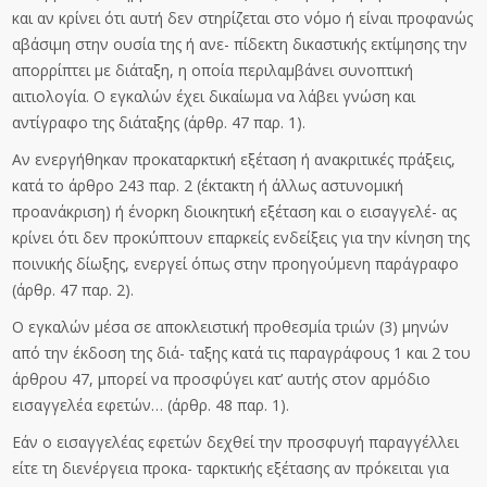
και αν κρίνει ότι αυτή δεν στηρίζεται στο νόμο ή είναι προφανώς
αβάσιμη στην ουσία της ή ανε- πίδεκτη δικαστικής εκτίμησης την
απορρίπτει με διάταξη, η οποία περιλαμβάνει συνοπτική
αιτιολογία. Ο εγκαλών έχει δικαίωμα να λάβει γνώση και
αντίγραφο της διάταξης (άρθρ. 47 παρ. 1).
Αν ενεργήθηκαν προκαταρκτική εξέταση ή ανακριτικές πράξεις,
κατά το άρθρο 243 παρ. 2 (έκτακτη ή άλλως αστυνομική
προανάκριση) ή ένορκη διοικητική εξέταση και ο εισαγγελέ- ας
κρίνει ότι δεν προκύπτουν επαρκείς ενδείξεις για την κίνηση της
ποινικής δίωξης, ενεργεί όπως στην προηγούμενη παράγραφο
(άρθρ. 47 παρ. 2).
Ο εγκαλών μέσα σε αποκλειστική προθεσμία τριών (3) μηνών
από την έκδοση της διά- ταξης κατά τις παραγράφους 1 και 2 του
άρθρου 47, μπορεί να προσφύγει κατ’ αυτής στον αρμόδιο
εισαγγελέα εφετών… (άρθρ. 48 παρ. 1).
Εάν ο εισαγγελέας εφετών δεχθεί την προσφυγή παραγγέλλει
είτε τη διενέργεια προκα- ταρκτικής εξέτασης αν πρόκειται για