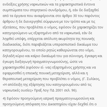
ενδείξεις χρήσης ναρκωτικών και τα χαρακτηριστικά έντονα
συμπτώματα του στερητικού συνδρόμου, ή, εάν δε διεξαχθεί
από τα όργανα που αναφέρονται στο άρθρο 30 του παρόντος
άρθρου ή δε διενεργηθεί σύμφωνα με τον τρόπο και με τις
εξετάσεις, που προβλέπει ο νόμος, εφόσον δε χαρακτηρίζει τον
κατηγορούμενο ως εξαρτημένο από τα ναρκωτικά, εάν δε
ληφθεί υπόψη, επέρχεται απόλυτη ακυρότητα της ποινικής
διαδικασίας, διότι παραβιάζεται υπερασπιστικό δικαίωμα του
κατηγορουμένου, το οποίο ρητώς καθιερώνεται στο νόμο,
δηλαδή κύριο και καίριο δικαίωμά του για σύννομη, έγκαιρη και
έγκυρη διεξαγωγή πραγματογνωμοσύνης, ώστε να
χαρακτηρισθεί (εφόσον εί- ναι) εξαρτημένος χρήστης και να
εφαρμοσθεί η επιεικής ποινική μεταχείριση, αλλά και η
θεραπευτική μεταχείριση που προβλέπει ο νόμος, (Γ. Συλίκος,
«Η απόδειξη της εξάρτησης του κατηγορουμένου από τις
ναρκωτικές ουσίες» Πραξ Λογ ΠΔ 2001 σελ. 96).
4) Εφόσον προηγούμενη ιατρική πραγματογνωμοσύνη και
προηγούμενη απόφαση του Δικαστηρίου είχαν δεχθεί ότι ο