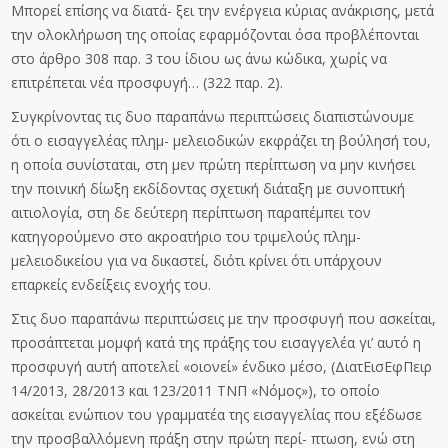
Μπορεί επίσης να διατά- ξει την ενέργεια κύριας ανάκρισης, μετά
την ολοκλήρωση της οποίας εφαρμόζονται όσα προβλέπονται
στο άρθρο 308 παρ. 3 του ίδιου ως άνω κώδικα, χωρίς να
επιτρέπεται νέα προσφυγή… (322 παρ. 2).
Συγκρίνοντας τις δυο παραπάνω περιπτώσεις διαπιστώνουμε
ότι ο εισαγγελέας πλημ- μελειοδικών εκφράζει τη βούλησή του,
η οποία συνίσταται, στη μεν πρώτη περίπτωση να μην κινήσει
την ποινική δίωξη εκδίδοντας σχετική διάταξη με συνοπτική
αιτιολογία, στη δε δεύτερη περίπτωση παραπέμπει τον
κατηγορούμενο στο ακροατήριο του τριμελούς πλημ-
μελειοδικείου για να δικαστεί, διότι κρίνει ότι υπάρχουν
επαρκείς ενδείξεις ενοχής του.
Στις δυο παραπάνω περιπτώσεις με την προσφυγή που ασκείται,
προσάπτεται μομφή κατά της πράξης του εισαγγελέα γι’ αυτό η
προσφυγή αυτή αποτελεί «οιονεί» ένδικο μέσο, (ΔιατΕισΕφΠειρ
14/2013, 28/2013 και 123/2011 ΤΝΠ «Νόμος»), το οποίο
ασκείται ενώπιον του γραμματέα της εισαγγελίας που εξέδωσε
την προσβαλλόμενη πράξη στην πρώτη περί- πτωση, ενώ στη