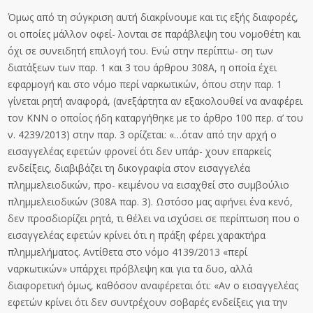
Όμως από τη σύγκριση αυτή διακρίνουμε και τις εξής διαφορές,
οι οποίες μάλλον οφεί- λονται σε παράβλεψη του νομοθέτη και
όχι σε συνειδητή επιλογή του. Ενώ στην περίπτω- ση των
διατάξεων των παρ. 1 και 3 του άρθρου 308Α, η οποία έχει
εφαρμογή και στο νόμο περί ναρκωτικών, όπου στην παρ. 1
γίνεται ρητή αναφορά, (ανεξάρτητα αν εξακολουθεί να αναφέρει
τον ΚΝΝ ο οποίος ήδη καταργήθηκε με το άρθρο 100 περ. α’ του
ν. 4239/2013) στην παρ. 3 ορίζεται: «…όταν από την αρχή ο
εισαγγελέας εφετών φρονεί ότι δεν υπάρ- χουν επαρκείς
ενδείξεις, διαβιβάζει τη δικογραφία στον εισαγγελέα
πλημμελειοδικών, προ- κειμένου να εισαχθεί στο συμβούλιο
πλημμελειοδικών (308Α παρ. 3). Ωστόσο μας αφήνει ένα κενό,
δεν προσδιορίζει ρητά, τι θέλει να ισχύσει σε περίπτωση που ο
εισαγγελέας εφετών κρίνει ότι η πράξη φέρει χαρακτήρα
πλημμελήματος. Αντίθετα στο νόμο 4139/2013 «περί
ναρκωτικών» υπάρχει πρόβλεψη και για τα δυο, αλλά
διαφορετική όμως, καθόσον αναφέρεται ότι: «Αν ο εισαγγελέας
εφετών κρίνει ότι δεν συντρέχουν σοβαρές ενδείξεις για την