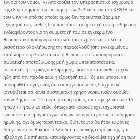
έννοια του νόμου. γ) Αποκρούει τον υπερασπιστικό ισχυρισμό
της εξάρτησης και την επίκληση των βεβαιώσεων του ΚΕΘΕΑ και
του ΟΚΑΝΑ από τις οποίες όμως δεν προκύπτει βάσιμα η
εξάρτησή του, καθώς δεν προκύπτει συμμετοχή του ή εκδήλωση
ενδιαφέροντος για τη συμμετοχή του σε εγκεκριμένο
θεραπευτικό πρόγραμμα σε ανύποπτο χρόνο και πολύ πε-
ρισσότερο ολοκλήρωσης της παρακολούθησης εγκεκριμένου
κατά νόμο συμβουλευτικού ή θεραπευτικού προγράμματος
σωματικής αποτοξίνωσης με ή χωρίς υποκατάστατα και
σωματικής ή ψυχικής απεξάρτησης, ώστε να καταφαθεί τυχόν
ήδη από την προδικασία η εξάρτησή του… δ) Δεν μπορεί να
παροραθεί το γεγονός ότι ο κατηγορούμενος διαχρονικά
ισχυρίζεται ότι κάνει συστηματική χρήση ναρκωτικών ουσιών,
κάνναβης ως και 15 τσιγά- ρα ημερησίως, από την ηλικία των 15
ή των 17 ή των 20 ετών, όπως κατά καιρούς έχει ισχυριστεί
ενώπιον των πραγματογνωμόνων και αργότερα και κοκαΐνης και
ηρωίνης, όχι όμως παρεντερικά, διότι τούτο θα ήταν εμφανές
διά γυμνού οφθαλμού, αλλά διά της ρινικής εισρόφησης, για
αξιόλογα διαστήματα, καταφέρνοντας να διακόψει τη χρήση των