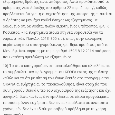
εξαρτημένος δράστης είναι υπότροπος. Αυτό προκύπτει υπό το
πρίσμα της νέας διάταξης του άρθρου 22 παρ. 2 περ. γ’, καθώς
προβλέπεται ότι για τη στοιχειοθέτηση της υποτροπής απαιτείται
ο δράστης να μην έχει κριθεί ένοχος ως εξαρτημένος, με
δεδομένο ότι δε νοείται πλέον εξαρτημένος υπότροπος, (βλ. Κ.
Κοσμάτος, «Τα εξαρτημένα άτομα στη νέα νομοθεσία για τα
ναρκωτι- κά», ΠοινΔικ 2013. 805 επ.), όπως στην κρινόμενη
περίπτωση που ο κατηγορούμενος κρί- θηκε προ έτους από το
Μον. Εφ. Κακ. Λάρισας με τη με αριθμό 459/18.12.2014 απόφαση
που κατέστη αμετάκλητη ως εξαρτημένος.
10) Το ότι ο κατηγορούμενος παρακολούθησε και ολοκλήρωσε
το συμβουλευτικό πρό- γραμμα του ΚΕΘΕΑ εντός της φυλακής
καθώς και το ότι με αίτησή του έγινε δεκτός στο πρόγραμμα του
ΟΚΑΝΑ ανεξάρτητα αν το παρακολούθησε, είναι στοιχεία που
συνηγορούν θετικά υπέρ του ισχυρισμού της εξάρτησης και όχι
αρνητικά, διότι κανένας δεν εμπλέκεται σε τέτοια προγράμματα,
τα οποία μόνον ευχάριστα δεν είναι, και μάλιστα σε ανύποπτο
χρόνο, εάν δεν έχει ιδιαίτερα σοβαρό πρόβλημα με τη χρήση
ναρκωτικών.