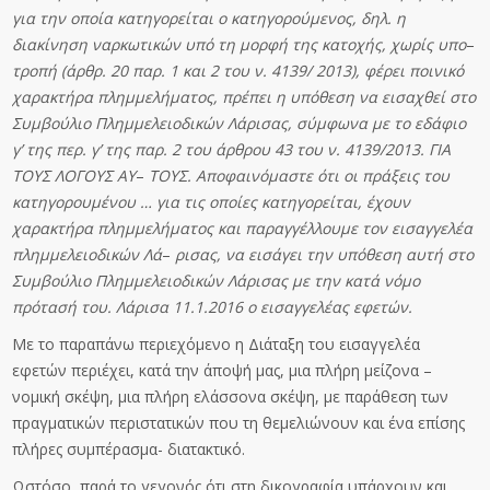
για την οποία
κ
ατηγορεί
τ
αι
ο κατηγορούμενος, δηλ. η
διακίνηση ναρκωτικών υπό τη μορφή της κατοχής, χωρίς
υ
π
ο
–
τρ
ο
π
ή (άρθρ. 20 παρ. 1 και 2 του ν. 4139/ 2013), φέρει ποινικό
χαρακτήρα
πλημμελήμα
τ
ος,
πρέπε
ι η υπόθεση να εισαχθεί στο
Συμβούλιο Πλημμελειοδικών Λάρισας, σύμφωνα με
τ
ο
εδάφι
ο
γ’ της περ. γ’ της παρ. 2 του άρθρου 43 του ν. 4139/2013. ΓΙΑ
ΤΟΥΣ ΛΟΓΟΥΣ ΑΥ
–
Τ
Ο
ΥΣ
. Αποφαινόμαστε ότι οι πράξεις του
κατηγορουμένου … για τις οποίες
κ
ατηγορεί
τ
αι,
έ
χ
ου
ν
χαρακτήρα πλημμελήματος και παραγγέλλουμε τον εισαγγελέα
πλημμελειοδικών
Λ
ά
–
ρισας
, να εισάγει την υπόθεση αυτή στο
Συμβούλιο Πλημμελειοδικών Λάρισας με την
κ
α
τ
ά
νόμ
ο
πρότασή του. Λάρισα 11.1.2016 ο εισαγγελέας
εφε
τ
ών.
Με το παραπάνω περιεχόμενο η Διάταξη του εισαγγελέα
εφετών περιέχει, κατά την άποψή μας, μια πλήρη μείζονα –
νομική σκέψη, μια πλήρη ελάσσονα σκέψη, με παράθεση των
πραγματικών περιστατικών που τη θεμελιώνουν και ένα επίσης
πλήρες συμπέρασμα- διατακτικό.
Ωστόσο, παρά το γεγονός ότι στη δικογραφία υπάρχουν και