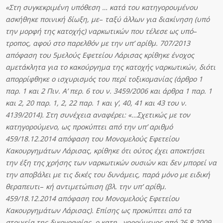
«
Σ
τ
η συγκεκριμένη υπόθεση … κατά του κατηγορουμένου
ασκήθηκε ποινική δίωξη,
μ
ε
–
τ
αξ
ύ άλλων για διακίνηση (υπό
την μορφή της κατοχής) ναρκωτικών που τέλεσε ως
υπ
ό
–
τρ
οπ
ος
, αφού στο παρελθόν με την υπ’ αρίθμ. 707/2013
απόφαση του 5μελούς
Εφετείου
Λάρισα
ς κρίθηκε ένοχος
αμετάκλητα για το κακούργημα της κατοχής ναρκωτικών,
δι
ό
τι
α
π
ορρίφθηκ
ε ο ισχυρισμός του περί τοξικομανίας (άρθρο 1
παρ. 1 και 2 Πιν. Α’ περ. 6 του ν. 3459/2006 και άρθρα 1 παρ. 1
και 2, 20 παρ. 1, 2, 22 παρ. 1 και γ’, 40, 41 και 43 του
ν
.
4139/2014). Στη συνέχεια αναφέρει: «…Σχετικώς με τον
κατηγορούμενο, ως
προκύπτει
απ
ό την υπ’ αριθμό
459/18.12.2014 απόφαση του Μονομελούς Εφετείου
Κ
α
κ
ουργημά
τ
ων
Λάρισας
, κρίθηκε ότι ούτος έχει αποκτήσει
την έξη της χρήσης των ναρκωτικών
ουσιών
κ
α
ι δεν μπορεί να
την αποβάλει με τις δικές του δυνάμεις, παρά μόνο με ειδική
θεραπευτ
ι
–
κ
ή αντιμετώπιση (βλ. την υπ’ αρίθμ.
459/18.12.2014 απόφαση του Μονομελούς
Εφετείου
Κ
α
κ
ουργημά
τ
ω
ν Λάρισας). Επίσης ως προκύπτει από τα
στοιχεία της δικογραφίας, ο
κ
ατ
η
–
γορούμενο
ς από 26.8.2009