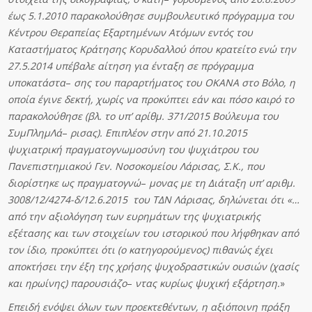
έως 5.1.2010 παρακολούθησε συμβουλευτικό πρόγραμμα του
Κέντρο
υ Θεραπείας Εξαρτημένων Ατόμων εντός του
Καταστήματος Κράτησης
Κ
ορυδαλ
λ
ού
όπ
ο
υ κρατείτο ενώ την
27.5.2014 υπέβαλε αίτηση για ένταξη σε πρόγραμμα
υποκατάστα
–
ση
ς του παραρτήματος του ΟΚΑΝΑ στο Βόλο, η
οποία έγινε δεκτή, χωρίς να προκύπτει
εάν
κ
α
ι πόσο καιρό το
παρακολούθησε (βλ. το υπ’ αρίθμ. 371/2015 Βούλευμα του
ΣυμΠλημΛ
ά
–
ρισας)
. Επιπλέον στην από 21.10.2015
ψυχιατρική πραγματογνωμοσύνη του
ψυχιάτρου
τ
ο
υ
Πανεπιστημιακού Γεν. Νοσοκομείου Λάρισας, Σ.Κ., που
διορίστηκε ως
πραγμα
το
γνώ
–
μονα
ς με τη Διάταξη υπ’ αριθμ.
3008/12/4274-δ/12.6.2015 του ΤΔΝ Λάρισας,
δη
λ
ώνε
τ
αι
ό
τ
ι «…
από την αξιολόγηση των ευρημάτων της ψυχιατρικής
εξέτασης και των
σ
τ
οιχείων
τ
ο
υ ιστορικού που λήφθηκαν από
τον ίδιο, προκύπτει ότι (ο κατηγορούμενος) πιθανώς
έχει
α
π
οκτήσε
ι την έξη της χρήσης ψυχοδραστικών ουσιών (χασίς
και ηρωίνης) παρουσιάζο
–
ν
τ
α
ς κυρίως ψυχική εξάρτηση.
»
Επειδ
ή ενόψει όλων των προεκτεθέντων, η αξιόποινη πράξη