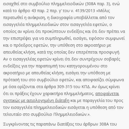
εισαχθεί στο συμβούλιο πλημμελειοδικών (308Α παρ. 3), ενώ
κατά το άρθρο 43 παρ. 2 περ. γ’ του ν. 4139/2013 «Μόλις
περατωθεί η ανάκριση, η δικογραφία υποβάλλεται από τον
εισαγγελέα πλημμελειοδικών στον εισαγγελέα εφετών, ο
οποίος αν κρίνει ότι προκύπτουν ενδείξεις και ότι δεν πρέπει να
την επιστρέψει για να συμπληρωθεί, εισάγει, εφόσον συμφωνεί
και ο πρόεδρος εφετών, την υπόθεση στο ακροατήριο με
απευθείας κλήση, κατά της οποίας δεν επιτρέπεται προσφυγή.
Αν ο εισαγγελέας εφετών κρίνει ότι δεν συντρέχουν σοβαρές
ενδείξεις για την παραπομπή του κατηγορουμένου στο
ακροατήριο με απευθείας κλήση, εισάγει την υπόθεση με
πρότασή του στο συμβούλιο εφετών, και αποφασίζει σύμφωνα
με όσα ορίζονται στα άρθρα 309-315 του ΚΠΔ. Αν όμως κρίνει
ότι οι πράξεις έχουν χαρακτήρα πλημμελήματος,
αποφαίνεται
σχετικώς με αιτιολογημένη διάταξη
και με παραγγελία του προς
τον εισαγγελέα πλημμελειοδικών εισάγεται η υπόθεση από τον
τελευταίο στο συμβούλιο Πλημμελειοδικών.».
Συγκρίνοντας τις παραπάνω διατάξεις του άρθρων 308Α του