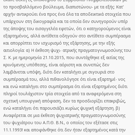
το προσβαλλόμενο βούλευμα, διαπιστώνου- με τα εξής: Κατ’
αρχήν αντικρούει ένα προς ένα όλα τα αποδεικτικά στοιχεία που
υπάρχουν στη δικογραφία και τα οποία δεν συνηγορούν υπέρ
της άποψης του εισαγγελέα εφετών, ότι ο κατηγορούμενος είναι
εξαρτημένος, αλλά αντίθετα οδηγούν στο αντίθετο συμπέρασμα
και απορρίπτει τον ισχυρισμό της εξάρτησης, με την εξής
αιτιολογία: α) Η έκθεση ψυχι- ατρικής πραγματογνωμοσύνης του
Σ. Κ. με ημερομηνία 21.10.2015, που συντάχθηκε εξ αιτίας της
κρινόμενης υπόθεσης, είναι αόριστη και συνεπώς δεν
λαμβάνεται υπόψη, διότι δεν καταλήγει με σιγουριά στο
συμπέρασμά του, αλλά πιθανολόγησε ότι είναι εξαρτημέ- νος
και ενώ καταλήγει στο συμπέρασμα ότι είναι εξαρτημένος διότι
πληροί τουλάχιστον τρία στοιχεία από τα αναφερόμενα στη
σχετική υπουργική απόφαση, δεν τα προσδιορίζει επακριβώς,
ενώ καταλήγει ότι παρουσιάζει κυρίως ψυχική εξάρτηση. β)
Αναφέρεται σε μια έκθεση ψυχιατρικής πραγματογνωμοσύνης
του ψυχιάτρου του Α.Π.Θ. Β.Ν., ο οποίος τον εξέτασε στις
11.1.1993! και αποφάνθηκε ότι δεν ήταν εξαρτημένος κατά την