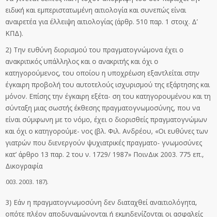
ειδική και εμπεριστατωμένη αιτιολογία και συνεπώς είναι
αναιρετέα για έλλειψη αιτιολογίας (άρθρ. 510 παρ. 1 στοιχ. Δ’
ΚΠΔ).
2) Την ευθύνη διορισμού του πραγματογνώμονα έχει ο
ανακριτικός υπάλληλος και ο ανακριτής και όχι ο
κατηγορούμενος, του οποίου η υποχρέωση εξαντλείται στην
έγκαιρη προβολή του αυτοτελούς ισχυρισμού της εξάρτησης και
μόνον. Επίσης την έγκαιρη εξέτα- ση του κατηγορουμένου και τη
σύνταξη μιας σωστής έκθεσης πραγματογνωμοσύνης, που να
είναι σύμφωνη με το νόμο, έχει ο διορισθείς πραγματογνώμων
και όχι ο κατηγορούμε- νος (βλ. Φιλ. Ανδρέου, «Οι ευθύνες των
γιατρών που διενεργούν ψυχιατρικές πραγματο- γνωμοσύνες
κατ’ άρθρο 13 παρ. 2 του ν. 1729/ 1987» ΠοινΔικ 2003. 775 επ.,
Δικογραφία
2003. 187).
3) Εάν η πραγματογνωμοσύνη δεν διαταχθεί αναιτιολόγητα,
οπότε πλέον αποδυναμώνονται ή εκμηδενίζονται οι ασφαλείς