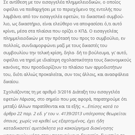
Σε αντίθεση με τον εισαγγελέα πλημμελειοδικών, ο οποίος
οφείλει να πειθαρχήσει με το περιεχόμενο της εντολής που
λαμβάνει από τον εισαγγελέα εφετών, το δικαστικό συμβού-
λιο, ως δικαστήριο, είναι ελεύθερο να αποφασίσει ό,τι αυτό
κρίνει, μέσα στα πλαίσια που ορίζει ο ΚΠΔ. Ο εισαγγελέας
πλημμελειοδικών με την πρότασή του προς το συμβούλιο, εν
πολλοίς, συνδιαμορφώνει μαζί με τους δικαστές του
συμβουλίου την τελική κρίση, δηλα- δή το βούλευμα, γι’ αυτό,
οφείλει να τηρεί με ιδιαίτερη σχολαστικότητα τους δικονομικούς
κανόνες, που προσδιορίζουν το πλαίσιο των αρμοδιοτήτων
του, διότι αλλιώς προκαλείται, συν τοις άλλοις, και ανασφάλεια
δικαίου.
Σχολιάζοντας τη με αριθμό 3/2016 Διάταξη του εισαγγελέα
εφετών Λάρισας, στο σημείο που μας αφορά, παρατηρούμε ότι
μεταξύ άλλων παρατίθενται και τα εξής: «
…Επίση
ς
κ
α
τ
ά
τ
ο
άρθρο 22 παρ. 2 εδ. γ’ του ν. 4139/2013 υπότροπος θεωρείται
όποιος, χωρίς να
κριθεί ω
ς εξαρτημένος, έχει ήδη
καταδικαστεί αμετάκλητα για κακούργημα διακίνησης