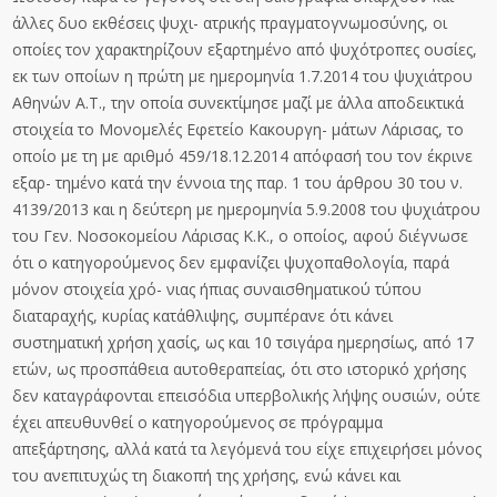
άλλες δυο εκθέσεις ψυχι- ατρικής πραγματογνωμοσύνης, οι
οποίες τον χαρακτηρίζουν εξαρτημένο από ψυχότροπες ουσίες,
εκ των οποίων η πρώτη με ημερομηνία 1.7.2014 του ψυχιάτρου
Αθηνών Α.Τ., την οποία συνεκτίμησε μαζί με άλλα αποδεικτικά
στοιχεία το Μονομελές Εφετείο Κακουργη- μάτων Λάρισας, το
οποίο με τη με αριθμό 459/18.12.2014 απόφασή του τον έκρινε
εξαρ- τημένο κατά την έννοια της παρ. 1 του άρθρου 30 του ν.
4139/2013 και η δεύτερη με ημερομηνία 5.9.2008 του ψυχιάτρου
του Γεν. Νοσοκομείου Λάρισας Κ.Κ., ο οποίος, αφού διέγνωσε
ότι ο κατηγορούμενος δεν εμφανίζει ψυχοπαθολογία, παρά
μόνον στοιχεία χρό- νιας ήπιας συναισθηματικού τύπου
διαταραχής, κυρίας κατάθλιψης, συμπέρανε ότι κάνει
συστηματική χρήση χασίς, ως και 10 τσιγάρα ημερησίως, από 17
ετών, ως προσπάθεια αυτοθεραπείας, ότι στο ιστορικό χρήσης
δεν καταγράφονται επεισόδια υπερβολικής λήψης ουσιών, ούτε
έχει απευθυνθεί ο κατηγορούμενος σε πρόγραμμα
απεξάρτησης, αλλά κατά τα λεγόμενά του είχε επιχειρήσει μόνος
του ανεπιτυχώς τη διακοπή της χρήσης, ενώ κάνει και