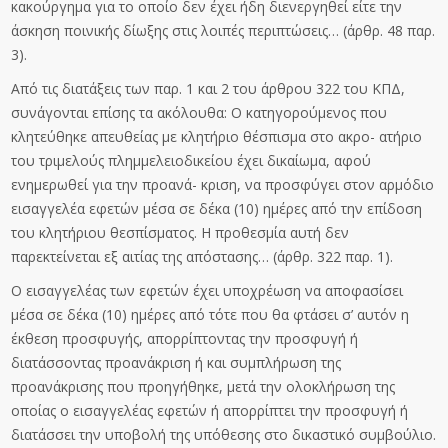
κακούργημα για το οποίο δεν έχει ήδη διενεργηθεί είτε την
άσκηση ποινικής δίωξης στις λοιπές περιπτώσεις… (άρθρ. 48 παρ.
3).
Από τις διατάξεις των παρ. 1 και 2 του άρθρου 322 του ΚΠΔ,
συνάγονται επίσης τα ακόλουθα: Ο κατηγορούμενος που
κλητεύθηκε απευθείας με κλητήριο θέσπισμα στο ακρο- ατήριο
του τριμελούς πλημμελειοδικείου έχει δικαίωμα, αφού
ενημερωθεί για την προανά- κριση, να προσφύγει στον αρμόδιο
εισαγγελέα εφετών μέσα σε δέκα (10) ημέρες από την επίδοση
του κλητήριου θεσπίσματος. Η προθεσμία αυτή δεν
παρεκτείνεται εξ αιτίας της απόστασης… (άρθρ. 322 παρ. 1).
Ο εισαγγελέας των εφετών έχει υποχρέωση να αποφασίσει
μέσα σε δέκα (10) ημέρες από τότε που θα φτάσει σ’ αυτόν η
έκθεση προσφυγής, απορρίπτοντας την προσφυγή ή
διατάσσοντας προανάκριση ή και συμπλήρωση της
προανάκρισης που προηγήθηκε, μετά την ολοκλήρωση της
οποίας ο εισαγγελέας εφετών ή απορρίπτει την προσφυγή ή
διατάσσει την υποβολή της υπόθεσης στο δικαστικό συμβούλιο.