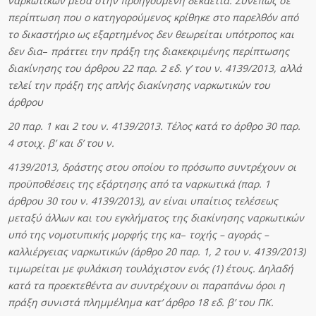
ναρκωτικών
μέσ
α στην προηγούμενη δεκαετία. Συνεπώς σε
περίπτωση που ο κατηγορούμενος
κρίθηκε
σ
τ
ο παρελθόν από
το δικαστήριο ως εξαρτημένος δεν θεωρείται υπότροπος και
δεν
δι
α
–
πράττε
ι την πράξη της διακεκριμένης περίπτωσης
διακίνησης του άρθρου 22 παρ. 2
εδ.
γ
’ του ν. 4139/2013, αλλά
τελεί την πράξη της απλής διακίνησης ναρκωτικών του
άρθρου
2
0 παρ. 1 και 2 του ν. 4139/2013. Τέλος κατά το άρθρο 30 παρ.
4 στοιχ. β’ και δ’ του
ν.
4139/2013
, δράστης στου οποίου το πρόσωπο συντρέχουν οι
προϋποθέσεις της
ε
ξ
ά
ρ
τησης
απ
ό τα ναρκωτικά (παρ. 1
άρθρου 30 του ν. 4139/2013), αν είναι υπαίτιος τελέσεως
με
τ
αξύ
άλ
λ
ω
ν και του εγκλήματος της διακίνησης ναρκωτικών
υπό της νομοτυπικής μορφής της
κ
α
–
τ
ο
χή
ς – αγοράς –
καλλιέργειας ναρκωτικών (άρθρο 20 παρ. 1, 2 του ν. 4139/2013)
τιμωρεί
τ
αι
μ
ε φυλάκιση τουλάχιστον ενός (1) έτους. Δηλαδή
κατά τα προεκτεθέντα αν συντρέχουν
οι
π
αρα
π
άν
ω όροι η
πράξη συνιστά πλημμέλημα κατ’ άρθρο 18 εδ. β’ του
ΠΚ.