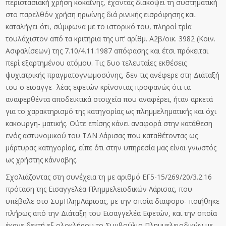
περιστασιακή χρήση κοκαΐνης, έχοντας διακόψει τη συστηματική
στο παρελθόν χρήση ηρωίνης διά ρινικής εισρόφησης και
καταλήγει ότι, σύμφωνα με το ιστορικό του, πληροί τρία
τουλάχιστον από τα κριτήρια της υπ’ αρίθμ. Α2β/οικ. 3982 (Κοιν.
Ασφαλίσεων) της 7.10/4.11.1987 απόφασης και έτσι πρόκειται
περί εξαρτημένου ατόμου. Τις δυο τελευταίες εκθέσεις
ψυχιατρικής πραγματογνωμοσύνης, δεν τις ανέφερε στη Διάταξή
του ο εισαγγε- λέας εφετών κρίνοντας προφανώς ότι τα
αναφερθέντα αποδεικτικά στοιχεία που αναφέρει, ήταν αρκετά
για το χαρακτηρισμό της κατηγορίας ως πλημμεληματικής και όχι
κακουργη- ματικής. Ούτε επίσης κάνει αναφορά στην κατάθεση
ενός αστυνομικού του ΤΔΝ Λάρισας που καταθέτοντας ως
μάρτυρας κατηγορίας, είπε ότι στην υπηρεσία μας είναι γνωστός
ως χρήστης κάνναβης.
Σχολιάζοντας στη συνέχεια τη με αριθμό ΕΓ5-15/269/20/3.2.16
πρόταση της Εισαγγελέα Πλημμελειοδικών Λάρισας, που
υπέβαλε στο ΣυμΠλημΛάρισας, με την οποία διαφορο- ποιήθηκε
πλήρως από την Διάταξη του Εισαγγελέα Εφετών, και την οποία
έκανε δεκτή εξ ολοκλήρου το Συμβούλιο Πλημμελειοδικών με