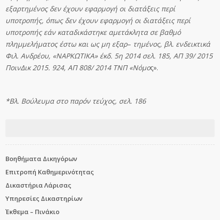
εξαρτημένος
δεν
έ
χ
ου
ν εφαρμογή οι διατάξεις περί
υποτροπής, όπως δεν έχουν εφαρμογή οι διατάξεις
περί
υ
πο
τρ
ο
πή
ς εάν καταδικάστηκε αμετάκλητα σε βαθμό
πλημμελήματος έστω και ως μη
ε
ξ
α
ρ
–
τημένος
, βλ. ενδεικτικά
Φιλ. Ανδρέου, «ΝΑΡΚΩΤΙΚΑ» έκδ. 5η 2014 σελ. 185, ΑΠ 39/ 2015
ΠοινΔι
κ 2015. 924, ΑΠ 808/ 2014 ΤΝΠ «Νόμο
ς».
*Βλ
. Βούλευμα στο παρόν τεύχος, σελ.
186
Βοηθήματα Δικηγόρων
Επιτροπή Καθημερινότητας
Δικαστήρια Λάρισας
Υπηρεσίες Δικαστηρίων
Έκθεμα – Πινάκιο