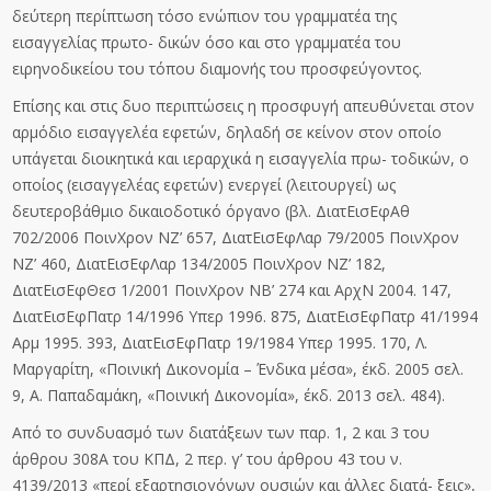
δεύτερη περίπτωση τόσο ενώπιον του γραμματέα της
εισαγγελίας πρωτο- δικών όσο και στο γραμματέα του
ειρηνοδικείου του τόπου διαμονής του προσφεύγοντος.
Επίσης και στις δυο περιπτώσεις η προσφυγή απευθύνεται στον
αρμόδιο εισαγγελέα εφετών, δηλαδή σε κείνον στον οποίο
υπάγεται διοικητικά και ιεραρχικά η εισαγγελία πρω- τοδικών, ο
οποίος (εισαγγελέας εφετών) ενεργεί (λειτουργεί) ως
δευτεροβάθμιο δικαιοδοτικό όργανο (βλ. ΔιατΕισΕφΑθ
702/2006 ΠοινΧρον ΝΖ’ 657, ΔιατΕισΕφΛαρ 79/2005 ΠοινΧρον
ΝΖ’ 460, ΔιατΕισΕφΛαρ 134/2005 ΠοινΧρον ΝΖ’ 182,
ΔιατΕισΕφΘεσ 1/2001 ΠοινΧρον ΝΒ’ 274 και ΑρχΝ 2004. 147,
ΔιατΕισΕφΠατρ 14/1996 Υπερ 1996. 875, ΔιατΕισΕφΠατρ 41/1994
Αρμ 1995. 393, ΔιατΕισΕφΠατρ 19/1984 Υπερ 1995. 170, Λ.
Μαργαρίτη, «Ποινική Δικονομία – Ένδικα μέσα», έκδ. 2005 σελ.
9, Α. Παπαδαμάκη, «Ποινική Δικονομία», έκδ. 2013 σελ. 484).
Από το συνδυασμό των διατάξεων των παρ. 1, 2 και 3 του
άρθρου 308Α του ΚΠΔ, 2 περ. γ’ του άρθρου 43 του ν.
4139/2013 «περί εξαρτησιογόνων ουσιών και άλλες διατά- ξεις»,