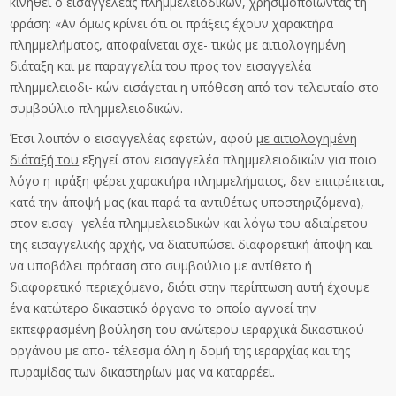
κινηθεί ο εισαγγελέας πλημμελειοδικών, χρησιμοποιώντας τη
φράση: «Αν όμως κρίνει ότι οι πράξεις έχουν χαρακτήρα
πλημμελήματος, αποφαίνεται σχε- τικώς με αιτιολογημένη
διάταξη και με παραγγελία του προς τον εισαγγελέα
πλημμελειοδι- κών εισάγεται η υπόθεση από τον τελευταίο στο
συμβούλιο πλημμελειοδικών.
Έτσι λοιπόν ο εισαγγελέας εφετών, αφού
με αιτιολογημένη
διάταξή
τ
ο
υ
εξηγεί στον εισαγγελέα πλημμελειοδικών για ποιο
λόγο η πράξη φέρει χαρακτήρα πλημμελήματος, δεν επιτρέπεται,
κατά την άποψή μας (και παρά τα αντιθέτως υποστηριζόμενα),
στον εισαγ- γελέα πλημμελειοδικών και λόγω του αδιαίρετου
της εισαγγελικής αρχής, να διατυπώσει διαφορετική άποψη και
να υποβάλει πρόταση στο συμβούλιο με αντίθετο ή
διαφορετικό περιεχόμενο, διότι στην περίπτωση αυτή έχουμε
ένα κατώτερο δικαστικό όργανο το οποίο αγνοεί την
εκπεφρασμένη βούληση του ανώτερου ιεραρχικά δικαστικού
οργάνου με απο- τέλεσμα όλη η δομή της ιεραρχίας και της
πυραμίδας των δικαστηρίων μας να καταρρέει.