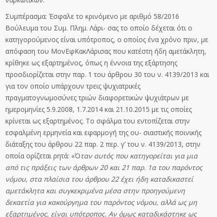
Συμπέρασμα: Έσφαλε το κρινόμενο με αριθμό 58/2016
Βούλευμα του Συμ. Πλημ. Λάρι- σας το οποίο δέχεται ότι ο
κατηγορούμενος είναι υπότροπος, ο οποίος ένα χρόνο πριν, με
απόφαση του ΜονΕφΚακΛάρισας που κατέστη ήδη αμετάκλητη,
κρίθηκε ως εξαρτημένος, όπως η έννοια της εξάρτησης
προσδιορίζεται στην παρ. 1 του άρθρου 30 του ν. 4139/2013 και
για τον οποίο υπάρχουν τρεις ψυχιατρικές
πραγματογνωμοσύνες τριών διαφορετικών ψυχιάτρων με
ημερομηνίες 5.9.2008, 1.7.2014 και 21.10.2015 με τις οποίες
κρίνεται ως εξαρτημένος. Το σφάλμα του εντοπίζεται στην
εσφαλμένη ερμηνεία και εφαρμογή της ου- σιαστικής ποινικής
διάταξης του άρθρου 22 παρ. 2 περ. γ’ του ν. 4139/2013, στην
οποία ορίζεται ρητά: «Ό
ταν αυτός που κατηγορείται για μια
από τις πράξεις των άρθρων 20 και
21
π
αρ
. 1α του παρόντος
νόμου, στα πλαίσια του άρθρου 22 έχει ήδη καταδικαστεί
αμε
τ
άκλη
τ
α
κ
α
ι συγκεκριμένα μέσα στην προηγούμενη
δεκαετία για κακούργημα του παρόντος
νόμου,
αλ
λ
ά ως μη
εξαρτημένος, είναι υπότροπος. Αν όμως καταδικάστηκε ως