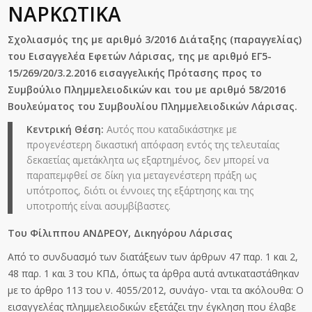
ΝΑΡΚΩΤΙΚΑ
Σχολιασμός της με αριθμό 3/2016 Διάταξης (παραγγελίας)
του Εισαγγελέα Εφετών Λάρισας, της με αριθμό ΕΓ5-
15/269/20/3.2.2016 εισαγγελικής Πρότασης προς το
Συμβούλιο Πλημμελειοδικών και του με αριθμό 58/2016
Βουλεύματος του Συμβουλίου Πλημμελειοδικών Λάρισας.
Κεντρική Θέση:
Αυτός που καταδικάστηκε με
προγενέστερη δικαστική απόφαση εντός της τελευταίας
δεκαετίας αμετάκλητα ως εξαρτημένος, δεν μπορεί να
παραπεμφθεί σε δίκη για μεταγενέστερη πράξη ως
υπότροπος, διότι οι έννοιες της εξάρτησης και της
υποτροπής είναι ασυμβίβαστες.
Του Φίλιππου ΑΝΔΡΕΟΥ, Δικηγόρου Λάρισας
Από το συνδυασμό των διατάξεων των άρθρων 47 παρ. 1 και 2,
48 παρ. 1 και 3 του ΚΠΔ, όπως τα άρθρα αυτά αντικαταστάθηκαν
με το άρθρο 113 του ν. 4055/2012, συνάγο- νται τα ακόλουθα: Ο
εισαγγελέας πλημμελειοδικών εξετάζει την έγκληση που έλαβε