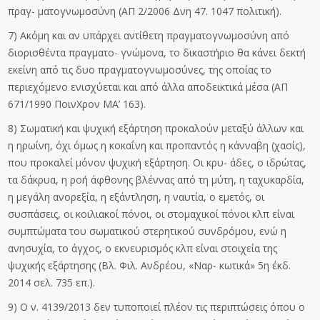
πραγ- ματογνωμοσύνη (ΑΠ 2/2006 Δνη 47. 1047 πολιτική).
7) Ακόμη και αν υπάρχει αντίθετη πραγματογνωμοσύνη από
διορισθέντα πραγματο- γνώμονα, το δικαστήριο θα κάνει δεκτή
εκείνη από τις δυο πραγματογνωμοσύνες, της οποίας το
περιεχόμενο ενισχύεται και από άλλα αποδεικτικά μέσα (ΑΠ
671/1990 ΠοινΧρον ΜΑ’ 163).
8) Σωματική και ψυχική εξάρτηση προκαλούν μεταξύ άλλων και
η ηρωίνη, όχι όμως η κοκαΐνη και προπαντός η κάνναβη (χασίς),
που προκαλεί μόνον ψυχική εξάρτηση. Οι κρυ- άδες, ο ιδρώτας,
τα δάκρυα, η ροή άφθονης βλέννας από τη μύτη, η ταχυκαρδία,
η μεγάλη ανορεξία, η εξάντληση, η ναυτία, ο εμετός, οι
συσπάσεις, οι κοιλιακοί πόνοι, οι στομαχικοί πόνοι κλπ είναι
συμπτώματα του σωματικού στερητικού συνδρόμου, ενώ η
ανησυχία, το άγχος, ο εκνευρισμός κλπ είναι στοιχεία της
ψυχικής εξάρτησης (Βλ. Φιλ. Ανδρέου, «Ναρ- κωτικά» 5η έκδ.
2014 σελ. 735 επ.).
9) Ο ν. 4139/2013 δεν τυποποιεί πλέον τις περιπτώσεις όπου ο