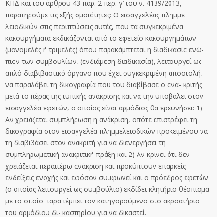
ΚΠΔ και του άρθρου 43 παρ. 2 περ. γ’ του ν. 4139/2013,
παρατηρούμε τις εξής ομοιότητες: Ο εισαγγελέας πλημμε-
λειοδικών στις περιπτώσεις αυτές, που τα συγκεκριμένα
κακουργήματα εκδικάζονται από το εφετείο κακουργημάτων
(μονομελές ή τριμελές) όπου παρακάμπτεται η διαδικασία ενώ-
πιον των συμβουλίων, (ενδιάμεση διαδικασία), λειτουργεί ως
απλό διαβιβαστικό όργανο που έχει συγκεκριμένη αποστολή,
να παραλάβει τη δικογραφία που του διαβίβασε ο ανα- κριτής
μετά το πέρας της τυπικής ανάκρισης και να την υποβάλει στον
εισαγγελέα εφετών, ο οποίος είναι αρμόδιος θα ερευνήσει: 1)
Αν χρειάζεται συμπλήρωση η ανάκριση, οπότε επιστρέφει τη
δικογραφία στον εισαγγελέα πλημμελειοδικών προκειμένου να
τη διαβιβάσει στον ανακριτή για να διενεργήσει τη
συμπληρωματική ανακριτική πράξη και 2) Αν κρίνει ότι δεν
χρειάζεται περαιτέρω ανάκριση και προκύπτουν επαρκείς
ενδείξεις ενοχής και εφόσον συμφωνεί και ο πρόεδρος εφετών
(ο οποίος λειτουργεί ως συμβούλιο) εκδίδει κλητήριο θέσπισμα
με το οποίο παραπέμπει τον κατηγορούμενο στο ακροατήριο
του αρμόδιου δι- καστηρίου για να δικαστεί.