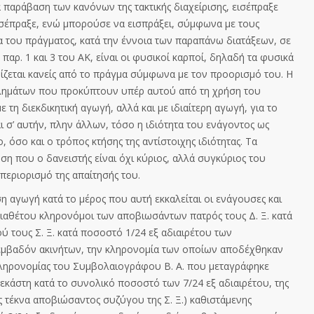
παράβαση των κανόνων της τακτικής διαχείρισης, εισέπραξε
εισέπραξε, ενώ μπορούσε να εισπράξει, σύμφωνα με τους
τα του πράγματος, κατά την έννοια των παραπάνω διατάξεων, σε
παρ. 1 και 3 του ΑΚ, είναι οι φυσικοί καρποί, δηλαδή τα φυσικά
ίζεται κανείς από το πράγμα σύμφωνα με τον προορισμό του. Η
ημάτων που προκύπτουν υπέρ αυτού από τη χρήση του
ε τη διεκδικητική αγωγή, αλλά και με ιδιαίτερη αγωγή, για το
ι σ’ αυτήν, πλην άλλων, τόσο η ιδιότητα του ενάγοντος ως
, όσο και ο τρόπος κτήσης της αντίστοιχης ιδιότητας. Τα
η που ο δανειστής είναι όχι κύριος, αλλά συγκύριος του
 περιορισμό της απαίτησής του.
η αγωγή κατά το μέρος που αυτή εκκαλείται οι ε
νάγουσες και
διαθέτου κληρονόμοι των αποβιωσάντων πατρός τους Δ. Ξ. κατά
ύ τους Σ. Ξ. κατά ποσοστό 1/24 εξ αδιαιρέτου των
εμβαδόν ακινήτων, την κληρ
ονομία
των οποίων αποδέχθηκαν
 κληρονομίας του Συμβολαιογράφου Β. Α. που μεταγράφηκε
 εκάστη κατά το συνολικό ποσοστό των 7/24 εξ αδιαιρέτου, της
 τέκνα αποβιώσαντος συζύγου της Σ. Ξ.) καθιστάμενης