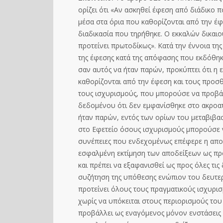
ορίζει ότι «Αν ασκηθεί έφεση από διάδικο
μέσα στα όρια που καθορίζονται από την έ
διαδικασία που τηρήθηκε. Ο εκκαλών δικαι
προτείνει πρωτοδίκως». Κατά την έννοια της
της έφεσης κατά της απόφασης που εκδόθηκ
σαν αυτός να ήταν παρών, προκύπτει ότι η
καθορίζονται από την έφεση και τους προσ
τους ισχυρισμούς, που μπορούσε να προβάλε
δεδομένου ότι δεν εμφανίσθηκε στο ακροατ
ήταν παρών, εντός των ορίων του μεταβιβασ
στο Εφετείο όσους ισχυρισμούς μπορούσε 
συνέπειες που ενδεχομένως επέφερε η απου
εσφαλμένη εκτίμηση των αποδείξεων ως προ
και πρέπει να εξαφανισθεί ως προς όλες τις
συζήτηση της υπόθεσης ενώπιον του δευτερ
προτείνει όλους τους πραγματικούς ισχυρισ
χωρίς να υπόκειται στους περιορισμούς του
προβάλλει ως εναγόμενος μόνον ενστάσεις 