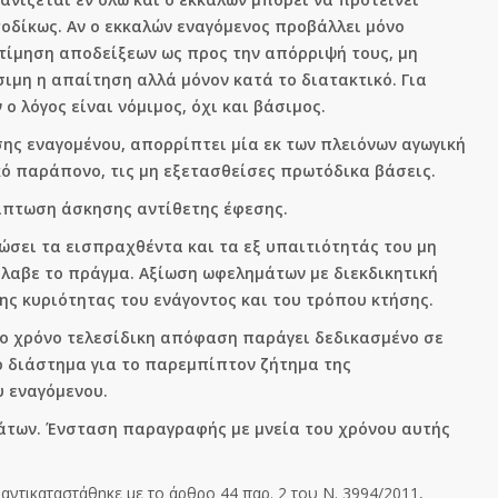
οδίκως. Αν ο εκκαλών εναγόμενος προβάλλει μόνο
τίμηση αποδείξεων ως προς την απόρριψή τους, μη
μη η απαίτηση αλλά μόνον κατά το διατακτικό. Για
 λόγος είναι νόμιμος, όχι και βάσιμος.
σης εναγομένου, απορρίπτει μία εκ των πλειόνων αγωγική
κό παράπονο, τις μη εξετασθείσες πρωτόδικα βάσεις.
ίπτωση άσκησης αντίθετης έφεσης.
σει τα εισπραχθέντα και τα εξ υπαιτιότητάς του μη
αβε το πράγμα. Αξίωση ωφελημάτων με διεκδικητική
της κυριότητας του ενάγοντος και του τρόπου κτήσης.
ο χρόνο τελεσίδικη απόφαση παράγει δεδικασμένο σε
ο διάστημα για το παρεμπίπτον ζήτημα της
υ εναγόμενου.
των. Ένσταση παραγραφής με μνεία του χρόνου αυτής
ντικαταστάθηκε με το άρθρο 44 παρ. 2 του Ν. 3994/2011,