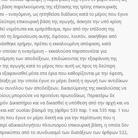
ή βάση παρελκούμενης της εξέτασης της τρίτης επικουρική
ς
α – εναγόμενη, ως ηττηθείσα διάδικος κατά το μέρος που έγινε
 δεύτερη επικουρική βάση της αγωγής, άσκησε την υπό κρίση
ηθεί νομότυπα και εμπρόθεσμα, πριν από την επίδοση της
 από τη δημοσίευση αυτής. Εφόσον, λοιπόν, ασκήθηκε από
δικάσθηκε ερήμην, πρέπει η εκκαλουμένη απόφαση, κατά
ν οποίαν η εναγόμενη – εκκαλούσα παραπονείται για
κτίμηση των αποδείξεων, επιδιώκοντας την εξαφάνιση της
ν της αγωγής κατά το μέρος που αυτή ως προς τη δεύτερη
να εξαφανισθεί μέσα στα όρια που καθορίζονται με τη
ν έφεση,
άταξη με την οποία έγινε εν μέρει δεκτή η αγωγή των αντιδίκων
του συνόλου των αποδείξεων, δικαιούμενης της εκκαλούσας να
οίους μπορούσε να προτείνει πρωτοδίκως. Περαιτέρω δε
ρόν Δικαστήριο και να δικασθεί η υπόθεση από την αρχή και να
αι κατ’ ουσίαν βάσιμό της (άρθρο 533 παρ. 1 και 535 παρ. 1 του
η που έγινε εν μέρει δεκτή και για την περίπτωση που η
περί αδικαιολογήτου πλουτισμού επικουρική βάση, η οποία δεν
ς προκύπτει από το συνδυασμό των διατάξεων των άρθρων 522,