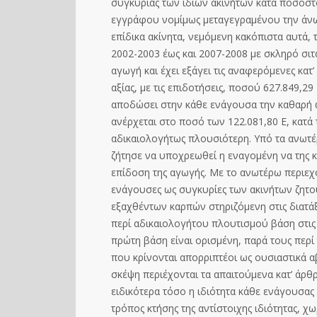
συγκυρίας των ιδίων ακινήτων κατά ποσοστ
εγγράφου νομίμως μεταγεγραμένου την άνω 
επίδικα ακίνητα, νεμόμενη κακόπιστα αυτά, 
2002-2003 έως και 2007-2008 με σκληρό σιτάρ
αγωγή και έχει εξάγει τις αναφερόμενες κατ
αξίας, με τις επιδοτήσεις, ποσού 627.
849,29 
αποδώσει στην κάθε ενάγουσα την καθα
ρή 
ανέρχεται στο ποσό τ
ων 122.081,80 Ε, κατά
αδικαιολογήτως πλουσιότερη. Υπό
τα ανωτέ
ζήτησε να υποχρεωθεί η εναγομένη να της κ
επίδοση της αγωγής. Με το ανωτέρω περιεχό
ενάγουσες ως συγκυρίες των ακινήτων ζητ
εξαχθέντων καρπών
στηριζόμε
νη στις διατ
περί αδικαιολογήτου πλουτισμού βάση στις
πρώτη βάση είναι ορισμένη, παρά τους περί
που κρίνονται απορριπτέοι ως ουσιαστικά α
σκέψη περιέχονται τα απαιτούμενα κατ’ άρθ
ειδικότερα τόσο η ιδιότητα κάθε ενάγουσας
τρόπος κτήσης της αντίστοιχης ιδιότητας, χω