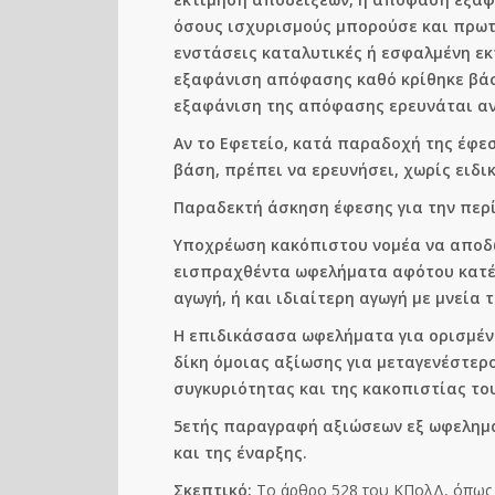
όσους ισχυρισμούς μπορούσε και πρωτ
ενστάσεις καταλυτικές ή εσφαλμένη εκ
εξαφάνιση απόφασης καθό κρίθηκε βάσι
εξαφάνιση της απόφασης ερευνάται αν ο
Αν το Εφετείο, κατά παραδοχή της έφε
βάση, πρέπει να ερευνήσει, χωρίς ειδι
Παραδεκτή άσκηση έφεσης για την περ
Υποχρέωση κακόπιστου νομέα να αποδώ
εισπραχθέντα ωφελήματα αφότου κατέλ
αγωγή, ή και ιδιαίτερη αγωγή με μνεία 
Η επιδικάσασα ωφελήματα για ορισμέν
δίκη όμοιας αξίωσης για μεταγενέστερ
συγκυριότητας και της κακοπιστίας το
5ετής παραγραφή αξιώσεων εξ ωφελημά
και της έναρξης.
Σκεπτικό:
Το άρθρο 528 του ΚΠολΔ, όπως α