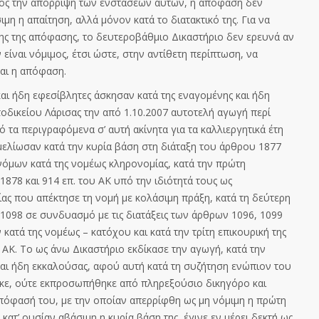
ος την απόρριψη των ενστάσεων αυτών, η απόφαση δεν
ιμη η απαίτηση, αλλά μόνον κατά το διατακτικό της. Για να
σης της απόφασης, το δευτεροβάθμιο Δικαστήριο δεν ερευνά αν
 είναι νόμιμος, έτσι ώστε, στην αντίθετη περίπτωση, να
ται η απόφαση.
αι ήδη εφεσίβλητες άσκησαν κατά της εναγομένης και ήδη
δικείου Λάρισας την από 1.10.2007 αυτοτελή αγωγή περί
α περιγραφόμενα σ’ αυτή ακίνητα για τα καλλιεργητικά έτη
μελίωσαν κατά την κυρία βάση στη διάταξη του άρθρου 1877
νόμων κατά της νομέως κληρονομίας, κατά την πρώτη
1878 και 914 επ. του ΑΚ υπό την ιδιότητά
τους ως
ς που απέκτησε τη νομή με κολάσιμη πράξη, κατά τη δεύτερη
 1098 σε συνδυασμό με τις διατάξεις των άρθρων 1096, 1099
κατά της νομέως – κατόχου και κατά την τρίτη επικουρική της
 ΑΚ. Το ως άνω Δικαστήριο εκδίκασε την αγωγή, κατά τ
ην
 και ήδη εκκαλούσας, αφού αυτή κατά τη συζήτηση ενώπιον του
κε, ούτε εκπροσωπήθηκε από πληρεξούσιο δικηγόρο και
απόφασή του, με την οπ
οίαν απερρίφθη ως μη νόμιμη η πρώτ
η
κατ’ ουσίαν αβάσιμη η κυ
ρία βάση της, έγινε εν μέρει δεκτή ως