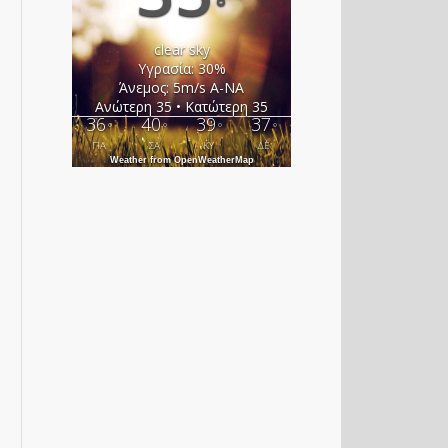
°
clear sky
Υγρασία: 30%
Άνεμος: 5m/s Α-ΝΑ
Ανώτερη 35 • Κατώτερη 35
36
40
39
37
°
°
°
°
ΠΑ
ΣΑ
ΚΥ
ΔΕ
Weather from OpenWeatherMap