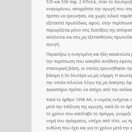
535 και 536 παρ. 2 ΚΠολΔ, όταν το δευτερ
εναγομένου, απορρίπτει την αγωγή που στηρ
πρέπει να ερευνήσει, και χωρίς ειδικό παρά
εξεταστεί πρωτόδικα, αφού, στην περίπτωση
περιορίζεται μόνο στις διατάξεις της απόφ
εκτείνεται και στις μη εξετασθείσες πρωτοδί
αγωγή.
Περαιτέρω η εναγομένη και ήδη εκκαλούσα 
την περίπτωση που ασκηθεί αντίθετη έφεση
επικουρική βάση, οι οποίες ερευνήθηκαν π
βάσιμη η δε δευτέρα ως μη νόμιμη. Η ανωτ
την οποία τελούσε λόγω της μη άσκησης έφεσ
Δικαστήριο πρέπει να απέχει από την εκδίκα
Κατά το άρθρο 1096 ΑΚ, ο νομέας ενέχεται
μετά την επίδοση της αγωγής, κατά δε το ά
το χρόνο που κατέλαβε το πράγμα, γνώριζε 
νομή του πράγματος, υπέχει από τότε, ως π
ευθύνη που έχει και για το χρόνο μετά την