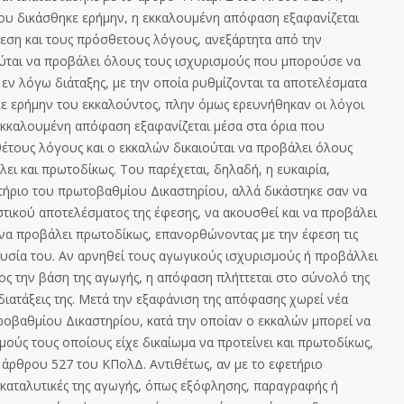
 που δικάσθηκε ερήμην, η εκκαλουμένη απόφαση εξαφανίζεται
φεση και τους πρόσθετους λόγους, ανεξάρτητα από την
ούται να προβάλει όλους τους ισχυρισμούς που μπορούσε να
 εν λόγω διάταξης, με την οποία ρυθμίζονται τα αποτελέσματα
ε ερήμην του εκκαλούντος, πλην όμως ερευνήθηκαν οι λόγοι
 εκκαλουμένη απόφαση εξαφανίζεται μέσα στα όρια που
θέτους λόγους και ο εκκαλών δικαιούται να προβάλει όλους
ι και πρωτοδίκως. Του παρέχεται, δηλαδή, η ευκαιρία,
ήριο του πρωτοβαθμίου Δικαστηρίου, αλλά δικάστηκε σαν να
τικού αποτελέσματος της έφεσης, να ακουσθεί και να προβάλει
να προβάλει πρωτοδίκως, επανορθώνοντας με την έφεση τις
σία του. Αν αρνηθεί τους αγωγικούς ισχυρισμούς ή προβάλλει
ς την βάση της αγωγής, η απόφαση πλήττεται στο σύνολό της
 διατάξεις της. Μετά την εξαφάνιση της απόφασης χωρεί νέα
οβαθμίου Δικαστηρίου, κατά την οποίαν ο εκκαλών μπορεί να
μούς τους οποίους είχε δικαίωμα να προτείνει και πρωτοδίκως,
 άρθρου 527 του ΚΠολΔ. Αντιθέτως, αν με το εφετήριο
καταλυτικές της αγωγής, όπως εξόφλησης, παραγραφής ή