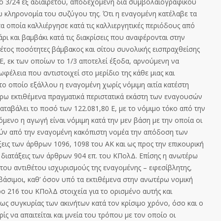
ό 3/24 εξ αδιαιρέτου, αποδεχόμενη διά συμβολαιογραφικού
κληρονομία του συζύγου της. Ότι η εναγομένη κατέλαβε τα
τα οποία καλλιέργησε κατά τις καλλιεργητικές περιόδους από
ι και βαμβάκι κατά τις διακρίσεις
που αναφέρονται στην
’ έτος ποσότητες βάμβακος και σίτου συνολικής εισπραχθείσης
Ε, εκ των οποίων το 1/3 αποτελεί έξοδα, αρνούμενη να
ωφέλεια που αντιστοιχεί στο μερ
ίδιο της κάθε μιας και
 το οποίο εξάλλου η εναγομένη χωρίς νόμιμη αιτία κατέσ
τη
ρω εκτιθέμενα πραγματικά περιστατικά εκάστη των εναγουσών
αταβάλει το ποσό των 122.081,
80 Ε, με το νόμιμο τόκο από την
μενο η αγωγή είναι νόμιμη κατά την μεν βάση
με την οποία οι
ούν από την εναγομένη κακόπιστη νομέα την απόδοση των
άξεις των άρθρων 1096, 1098 του ΑΚ και ως προς την επικουρική
 διατάξεις των άρθρων
904 επ. του ΚΠολΔ. Επίσης η ανωτέρω
 του αντιθέτου ισχυρισμούς της εναγομένης – εφεσίβλητης,
βάσιμοι, καθ’ όσον υπό τα εκτιθέμενα στην ανωτέρω νομική
ρο 216 του ΚΠολΔ στοιχεία για το ορισμένο αυτής και
 ως συγκυρίας των ακινήτων κατά τον κρίσιμο χρόνο, όσο και ο
ρίς να απαιτείται και μνεία του τρόπου με τον οποίο οι