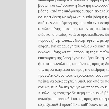
βάσιμη και κατ’ ουσίαν η δεύτερη επικουρικ
βάσης. Κ
ατά της απόφασης αυτής η εκκαλούσ
εν μέρει δεκτή ως νόμω και ουσία βάσιμη η
από 12.9.2010 έφεσή της, η οποία έχει ασκ
εκκαλουμένης απόφασης και εντός τριετίας
διάδικο, ο οποίος, κατά τα προεκτεθέντα, 
παραδοχή της τυπικώς δεκτής έφεσης, με τη
εσφαλμένη εφαρμογή του νόμου και κακή
ε
εκκαλουμένης και την απόρριψη της εναντίο
επικουρική της βάση έγινε εν μέρει δεκτή, 
ήτοι στο σύνολό της και μόνο ως προς τη δι
της, αφού πλήττεται ως προς την εκτίμηση 
προβάλει όλους τους ισχυρισμούς, τους οπ
πρέπει να διακρατηθεί η υπόθεση από το πα
ερευνηθεί η ένδικη αγωγή ως προς το νόμω κ
ΚΠολΔ) ως προς την δεύτερη επικουρική βάσ
ανωτέρω απορριφθεί και ως προς την τρίτη 
είχε εξετασθεί πρωτόδικα, καθ’ όσον, όπω