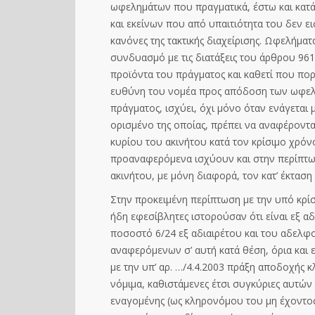
ωφελημάτων που πραγματικά, έστω και κατά 
και εκείνων που από υπαιτιότητα του δεν 
κανόνες της τακτικής διαχείρισης. Ωφελήμα
συνδυασμό με τις διατάξεις του άρθρου 961 
προϊόντα του πράγματος και καθετί που πορ
ευθύνη του νομέα προς απόδοση των ωφελ
πράγματος, ισχύει, όχι μόνο όταν ενάγεται μ
ορισμένο της οποίας, πρέπει να αναφέροντα
κυρίου του ακινήτου κατά τον κρίσιμο χρόνο
προαναφερόμενα ισχύουν και στην περίπτωσ
ακινήτου, με μόνη διαφορά, τον κατ’ έκταση
Στην προκειμένη περίπτωση με την υπό κρίσ
ήδη εφεσίβλητες ιστορούσαν ότι είναι εξ α
ποσοστό 6/24 εξ αδιαιρέτου και του αδελφο
αναφερόμενων σ’ αυτή κατά θέση, όρια και 
με την υπ’ αρ. …/4.4.2003 πράξη αποδοχής
νόμιμα, καθιστάμενες έτσι συγκύριες αυτών
εναγομένης (ως κληρονόμου του μη έχοντος