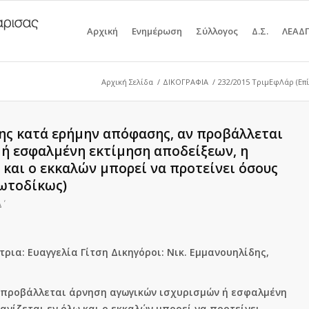
Αρχική
Ενημέρωση
Σύλλογος
Δ.Σ.
ΛΕΑΔ
Αρχική Σελίδα
/
ΔΙΚΟΓΡΑΦΙΑ
/
232/2015 ΤριμΕφΛάρ (Επ
σης κατά ερήμην απόφασης, αν προβάλλεται
ή εσφαλμένη εκτίμηση αποδείξεων, η
και ο εκκαλών μπορεί να προτείνει όσους
ωτοδίκως)
΄
ρια: Ευαγγελία Γίτση Δικηγόροι: Νικ. Εμμανουηλίδης,
 προβάλλεται άρνηση αγωγικών ισχυρισμών ή εσφαλμένη
νίζεται εν όλω και ο εκκαλών μπορεί να προτείνει