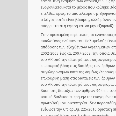
εσφαλμένη εκτίμηση των αποδείξεων ως πρ
εξαφανίζεται κατά το μέρος που κρίθηκε βάσ
επέλθει, όμως, το αποτέλεσμα της εξαφάνι
ο λόγος αυτός είναι βάσιμος, αλλά μόνον αν
απορρίπτεται η έφεση και να μην εξαφανίζε
Στην προκειμένη περίπτωση, οι ενάγουσες κ
εκκαλούσας ενώπιον του Πολυμελούς Πρωτο
απόδοσης των εξαχθέντων ωφελημάτων από τ
2002-2003 έως και 2007-2008, την ο
ποία θε
του ΑΚ υπό την ιδιότητά τους ως συγκληρο
επικουρική βάση στις διατάξεις των άρθρων 
συγκληρονόμων κατά της νομέως κληρονομία
επικουρική βάση στις διατάξεις των άρθρων
του ΑΚ υπό την ιδιότητά τους ως συγκυρίων 
βάση στις διατάξεις των άρθρων 904 επ. του
τακτική διαδικασία, ερήμην της εναγομένης
πρωτοβαθμίου Δικαστηρίου δεν παραστάθη
εξέδωσε την υπ’ αριθμ. 225/2010 οριστική 
επικουρική βάση, ακολούθως απερρίφθη ως 