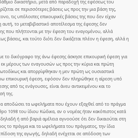
οβάθμιο δικαστήριο, μετά από παραδοχή της εφέσεως του
ίζεται σε περισσότερες βάσεις ως προς την μια βάση της,
πονο, τις υπόλοιπες επικουρικές βάσεις της που δεν είχαν
 αυτή, το μεταβιβαστικό αποτέλεσμα της έφεσης δεν
ασης που πλήττονται με την έφεση του εναγομένου, αλλά
κως βάσεις, και τούτο διότι δεν δικάζεται πλέον η έφεση, αλλά η
με το δικόγραφο της άνω έφεσης άσκησε επικουρική έφεση για
 εκ μέρους των εναγουσών ως προς την κύρια και πρώτη
ρωτοδίκως και απορρίφθηκαν η μεν πρώτη ως ουσιαστικά
έρω επικουρική έφεση, εφόσον δεν πληρώθηκε η αίρεση υπό
ης από τις ενάγουσες, είναι άνευ αντικειμένου και το
σή της.
 να αποδώσει τα ωφελήματα που έχουν εξαχθεί από το πράγμα
ρθρο 1098 του ίδιου Κώδικα, αν ο νομέας ήταν κακόπιστος κατά
δηλαδή ή από βαριά αμέλεια αγνοούσε ότι δεν δικαιούται στη
ρος το πράγμα και τα ωφελήματα του πράγματος, την ίδια
 επίδοση της αγωγής, δηλαδή ενέχεται σε απόδοση των