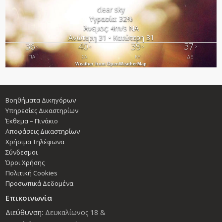
clear sky
Υγρασία: 32%
Άνεμος: 4m/s ΝΑ
Ανώτερη 31 • Κατώτερη 31
36
40
39
37
°
°
°
°
ΠΑ
ΣΑ
ΚΥ
ΔΕ
Weather from OpenWeatherMap
Βοηθήματα Δικηγόρων
Υπηρεσίες Δικαστηρίων
Έκθεμα – Πινάκιο
Αποφάσεις Δικαστηρίων
Χρήσιμα Τηλέφωνα
Σύνδεσμοι
Όροι Χρήσης
Πολιτική Cookies
Προσωπικά Δεδομένα
Επικοινωνία
Διεύθυνση:
Δευκαλίωνος 18 &