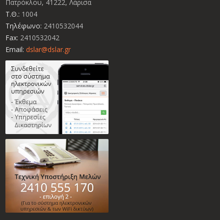
Πατρόκλου, 41222, Λάρισα
Τ.Θ.:
1004
Τηλέφωνο:
2410532044
Fax:
2410532042
Email:
dslar@dslar.gr