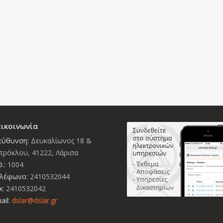
ικοινωνία
εύθυνση:
Δευκαλίωνος 18 &
τρόκλου, 41222, Λάρισα
.:
1004
λέφωνο:
2410532044
x:
2410532042
ail:
dslar@dslar.gr