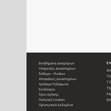
Επ
Βοηθήματα Δικηγόρων
Υπηρεσίες Δικαστηρίων
Δι
Έκθεμα – Πινάκιο
Πα
Αποφάσεις Δικαστηρίων
Τ.Θ
Χρήσιμα Τηλέφωνα
Τη
Σύνδεσμοι
Fa
Όροι Χρήσης
Πολιτική Cookies
Em
Προσωπικά Δεδομένα