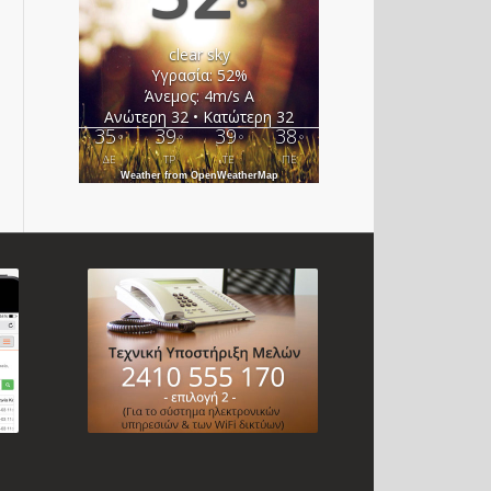
°
clear sky
Υγρασία: 52%
Άνεμος: 4m/s Α
Ανώτερη 32 • Κατώτερη 32
35
39
39
38
°
°
°
°
ΔΕ
ΤΡ
ΤΕ
ΠΕ
Weather from OpenWeatherMap