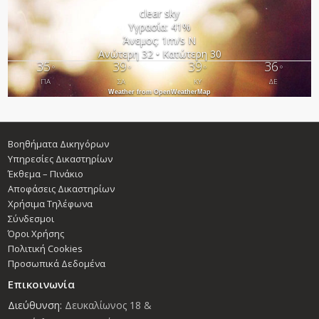
clear sky
Υγρασία: 41%
Άνεμος: 1m/s Ν
Ανώτερη 32 • Κατώτερη 30
35
39
39
36
°
°
°
°
ΠΑ
ΣΑ
ΚΥ
ΔΕ
Weather from OpenWeatherMap
Βοηθήματα Δικηγόρων
Υπηρεσίες Δικαστηρίων
Έκθεμα – Πινάκιο
Αποφάσεις Δικαστηρίων
Χρήσιμα Τηλέφωνα
Σύνδεσμοι
Όροι Χρήσης
Πολιτική Cookies
Προσωπικά Δεδομένα
Επικοινωνία
Διεύθυνση:
Δευκαλίωνος 18 &