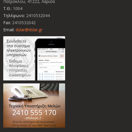
Πατρόκλου, 41222, Λάρισα
Τ.Θ.:
1004
Τηλέφωνο:
2410532044
Fax:
2410532042
Email:
dslar@dslar.gr