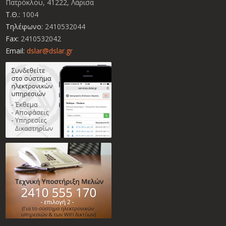
Πατρόκλου, 41222, Λάρισα
Τ.Θ.:
1004
Τηλέφωνο:
2410532044
Fax:
2410532042
Email:
dslar@dslar.gr