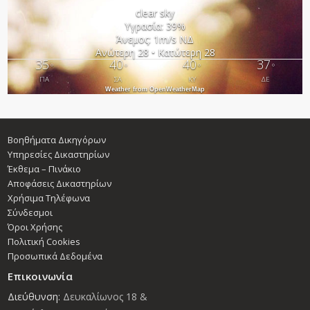
clear sky
Υγρασία: 39%
Άνεμος: 1m/s ΝΔ
Ανώτερη 28 • Κατώτερη 28
35
40
40
37
°
°
°
°
ΠΑ
ΣΑ
ΚΥ
ΔΕ
Weather from OpenWeatherMap
Βοηθήματα Δικηγόρων
Υπηρεσίες Δικαστηρίων
Έκθεμα – Πινάκιο
Αποφάσεις Δικαστηρίων
Χρήσιμα Τηλέφωνα
Σύνδεσμοι
Όροι Χρήσης
Πολιτική Cookies
Προσωπικά Δεδομένα
Επικοινωνία
Διεύθυνση:
Δευκαλίωνος 18 &