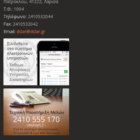
Πατρόκλου, 41222, Λάρισα
Τ.Θ.:
1004
Τηλέφωνο:
2410532044
Fax:
2410532042
Email:
dslar@dslar.gr