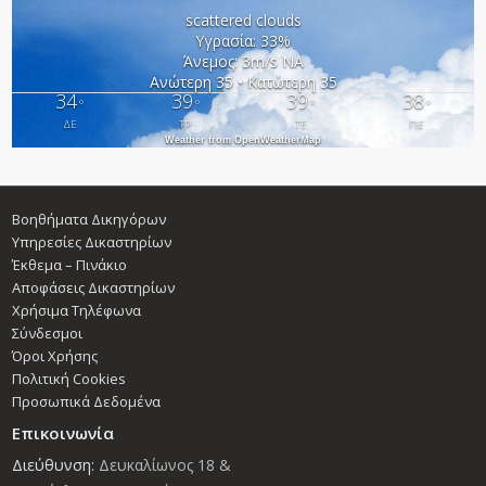
scattered clouds
Υγρασία: 33%
Άνεμος: 3m/s ΝΑ
Ανώτερη 35 • Κατώτερη 35
34
39
39
38
°
°
°
°
ΔΕ
ΤΡ
ΤΕ
ΠΕ
Weather from OpenWeatherMap
Βοηθήματα Δικηγόρων
Υπηρεσίες Δικαστηρίων
Έκθεμα – Πινάκιο
Αποφάσεις Δικαστηρίων
Χρήσιμα Τηλέφωνα
Σύνδεσμοι
Όροι Χρήσης
Πολιτική Cookies
Προσωπικά Δεδομένα
Επικοινωνία
Διεύθυνση:
Δευκαλίωνος 18 &