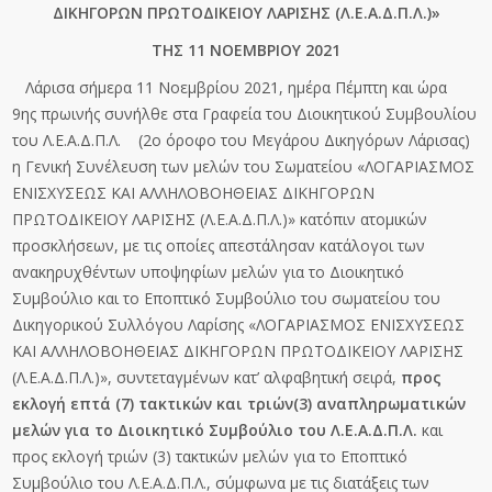
ΔΙΚΗΓΟΡΩΝ ΠΡΩΤΟΔΙΚΕΙΟΥ ΛΑΡΙΣΗΣ (Λ.Ε.Α.Δ.Π.Λ.)»
ΤΗΣ 11 ΝΟΕΜΒΡΙΟΥ 2021
Λάρισα σήμερα 11 Νοεμβρίου 2021, ημέρα Πέμπτη και ώρα
9
ης
πρωινής συνήλθε στα Γραφεία του Διοικητικού Συμβουλίου
του Λ.Ε.Α.Δ.Π.Λ. (2
ο
όροφο του Μεγάρου Δικηγόρων Λάρισας)
η Γενική Συνέλευση των μελών του Σωματείου «ΛΟΓΑΡΙΑΣΜΟΣ
ΕΝΙΣΧΥΣΕΩΣ ΚΑΙ ΑΛΛΗΛΟΒΟΗΘΕΙΑΣ ΔΙΚΗΓΟΡΩΝ
ΠΡΩΤΟΔΙΚΕΙΟΥ ΛΑΡΙΣΗΣ (Λ.Ε.Α.Δ.Π.Λ.)» κατόπιν ατομικών
προσκλήσεων, με τις οποίες απεστάλησαν κατάλογοι των
ανακηρυχθέντων υποψηφίων μελών για το Διοικητικό
Συμβούλιο και το Εποπτικό Συμβούλιο του σωματείου του
Δικηγορικού Συλλόγου Λαρίσης «ΛΟΓΑΡΙΑΣΜΟΣ ΕΝΙΣΧΥΣΕΩΣ
ΚΑΙ ΑΛΛΗΛΟΒΟΗΘΕΙΑΣ ΔΙΚΗΓΟΡΩΝ ΠΡΩΤΟΔΙΚΕΙΟΥ ΛΑΡΙΣΗΣ
(Λ.Ε.Α.Δ.Π.Λ.)», συντεταγμένων κατ’ αλφαβητική σειρά,
προς
εκλογή επτά (7) τακτικών και τριών(3) αναπληρωματικών
μελών για το Διοικητικό Συμβούλιο του Λ.Ε.Α.Δ.Π.Λ.
και
προς εκλογή τριών (3) τακτικών μελών για το Εποπτικό
Συμβούλιο του Λ.Ε.Α.Δ.Π.Λ., σύμφωνα με τις διατάξεις των