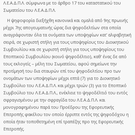
Λ.Ε.Α.Δ.Π.Λ. σύμφωνα με το άρθρο 17 του καταστατικού του
Σωματείου του Λ.Ε.Α.Δ.Π.Λ.
Η ψηφοφορία διεξήχθη κανονικά και ομαλά από 9
ης
πρωινής
μέχρι 7
ης
απογευματινής ώρας δια ψηφοδελτίων στα οποία
αναγράφονταν όλα τα ονόματα των υποψηφίων κατ’ αλφαβητική
σειρά, σε χωριστή στήλη για τους υποψηφίους του Διοικητικού
Συμβουλίου και σε χωριστή στήλη για τους υποψηφίους του
Εποπτικού Συμβουλίου (κοινό ψηφοδέλτιο), καθ’ ένας δε από
τους εκλογείς – μέλη του Σωματείου, αφού σημείωνε την
προτίμησή του δια σταυρών επί του ψηφοδελτίου προ των
ονομάτων των υποψηφίων μέχρι επτά (7) για το Διοικητικό
Συμβούλιο του Λ.Ε.Α.Δ.Π.Λ. και μέχρι τριών (3) για το Εποπτικό
Συμβούλιο του Λ.Ε.Α.Δ.Π.Λ., ενέκλειε το ψηφοδέλτιό του εντός
σφραγισμένου με την σφραγίδα του Λ.Ε.Α.Δ.Π.Λ. και
μονογραφημένου παρά του Προέδρου της Εφορευτικής
Επιτροπής φακέλου τον οποίο έρριπτε εντός της ψηφοδόχου η
οποία ήταν τοποθετημένη επί τραπέζης προ της Εφορευτικής
Επιτροπής.