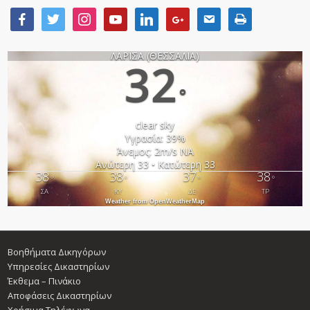
ΛΑΡΙΣΑ (ΘΕΣΣΑΛΙΑ)
32
°
clear sky
Υγρασία: 39%
Άνεμος: 2m/s ΝΑ
Ανώτερη 33 • Κατώτερη 33
38
38
37
38
°
°
°
°
ΣΑ
ΚΥ
ΔΕ
ΤΡ
Weather from OpenWeatherMap
Βοηθήματα Δικηγόρων
Υπηρεσίες Δικαστηρίων
Έκθεμα – Πινάκιο
Αποφάσεις Δικαστηρίων
Χρήσιμα Τηλέφωνα