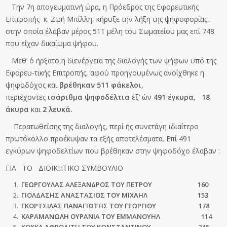
Την 7
η
απογευματινή ώρα, η Πρόεδρος της Εφορευτικής
Επιτροπής κ. Ζωή Μπίλλη, κήρυξε την λήξη της ψηφοφορίας,
στην οποία έλαβαν μέρος 511 μέλη του Σωματείου μας επί 748
που είχαν δικαίωμα ψήφου.
Μεθ’ ό ήρξατο η διενέργεια της διαλογής των ψήφων υπό της
Εφορευ-τικής Επιτροπής, αφού προηγουμένως ανοίχθηκε η
ψηφοδόχος και
βρέθηκαν 511 φάκελοι
,
περιέχοντες
ισάριθμα ψηφοδέλτια
εξ’ ών
491 έγκυρα
,
18
άκυρα
και
2 λευκά.
Περατωθείσης της διαλογής, περί ής συνετάγη ιδιαίτερο
πρωτόκολλο προέκυψαν τα εξής αποτελέσματα. Επί 491
εγκύρων ψηφοδελτίων που βρέθηκαν στην ψηφοδόχο έλαβαν :
ΓΙΑ ΤΟ ΔΙΟΙΚΗΤΙΚΟ ΣΥΜΒΟΥΛΙΟ
ΓΕΩΡΓΟΥΛΑΣ ΑΛΕΞΑΝΔΡΟΣ ΤΟΥ ΠΕΤΡΟΥ 160
ΓΙΟΛΔΑΣΗΣ ΑΝΑΣΤΑΣΙΟΣ ΤΟΥ ΜΙΧΑΗΛ 153
ΓΚΟΡΤΣΙΛΑΣ ΠΑΝΑΓΙΩΤΗΣ ΤΟΥ ΓΕΩΡΓΙΟΥ 178
ΚΑΡΑΜΑΝΩΛΗ ΟΥΡΑΝΙΑ ΤΟΥ ΕΜΜΑΝΟΥΗΛ 114