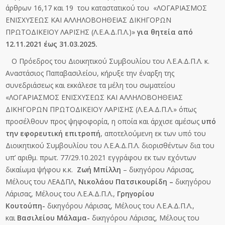
άρθρων 16,17 και 19 του καταστατικού του «ΛΟΓΑΡΙΑΣΜΟΣ
ΕΝΙΣΧΥΣΕΩΣ ΚΑΙ ΑΛΛΗΛΟΒΟΗΘΕΙΑΣ ΔΙΚΗΓΟΡΩΝ
ΠΡΩΤΟΔΙΚΕΙΟΥ ΛΑΡΙΣΗΣ (Λ.Ε.Α.Δ.Π.Λ.)»
για θητεία από
12.11.2021 έως 31.03.2025.
Ο Πρόεδρος του Διοικητικού Συμβουλίου του Λ.Ε.Α.Δ.Π.Λ. κ.
Αναστάσιος Παπαβασιλείου, κήρυξε την έναρξη της
συνεδριάσεως και εκκάλεσε τα μέλη του σωματείου
«ΛΟΓΑΡΙΑΣΜΟΣ ΕΝΙΣΧΥΣΕΩΣ ΚΑΙ ΑΛΛΗΛΟΒΟΗΘΕΙΑΣ
ΔΙΚΗΓΟΡΩΝ ΠΡΩΤΟΔΙΚΕΙΟΥ ΛΑΡΙΣΗΣ (Λ.Ε.Α.Δ.Π.Λ.» όπως
προσέλθουν προς ψηφοφορία, η οποία και άρχισε αμέσως
υπό
την εφορευτική επιτροπή
, αποτελούμενη εκ των υπό του
Διοικητικού Συμβουλίου του Λ.Ε.Α.Δ.Π.Λ. διορισθέντων δια του
υπ’ αριθμ. πρωτ. 77/29.10.2021 εγγράφου εκ των εχόντων
δικαίωμα ψήφου κ.κ.
Ζωή Μπίλλη
– δικηγόρου Λάρισας,
Μέλους του ΛΕΑΔΠΛ,
Νικολάου Πατσικουρίδη –
δικηγόρου
Λάρισας, Μέλους του Λ.Ε.Α.Δ.Π.Λ.,
Γρηγορίου
Κουτούπη-
δικηγόρου Λάρισας, Μέλους του Λ.Ε.Α.Δ.Π.Λ.,
και
Βασιλείου Μάλαμα-
δικηγόρου Λάρισας, Μέλους του