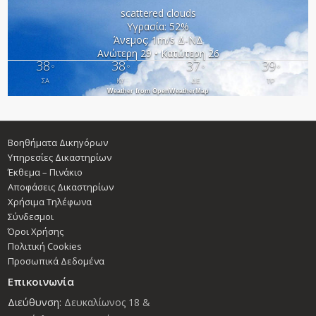
scattered clouds
Υγρασία: 52%
Άνεμος: 1m/s Δ-ΝΔ
Ανώτερη 29 • Κατώτερη 26
38
38
37
39
°
°
°
°
ΣΑ
ΚΥ
ΔΕ
ΤΡ
Weather from OpenWeatherMap
Βοηθήματα Δικηγόρων
Υπηρεσίες Δικαστηρίων
Έκθεμα – Πινάκιο
Αποφάσεις Δικαστηρίων
Χρήσιμα Τηλέφωνα
Σύνδεσμοι
Όροι Χρήσης
Πολιτική Cookies
Προσωπικά Δεδομένα
Επικοινωνία
Διεύθυνση:
Δευκαλίωνος 18 &