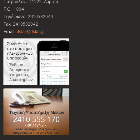
Πατρόκλου, 41222, Λάρισα
Τ.Θ.:
1004
Τηλέφωνο:
2410532044
Fax:
2410532042
Email:
dslar@dslar.gr