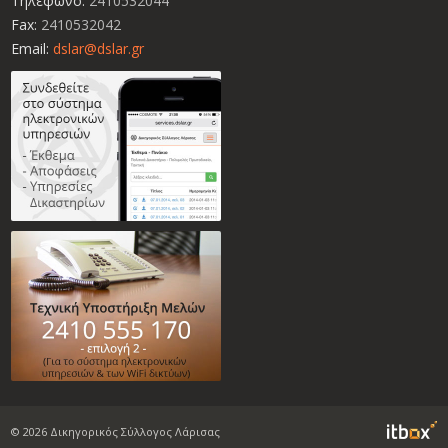
Τηλέφωνο:
2410532044
Fax:
2410532042
Email:
dslar@dslar.gr
 Box
© 2026 Δικηγορικός Σύλλογος Λάρισας