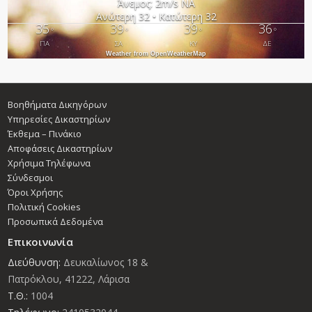
Άνεμος: 2m/s ΝΑ
Ανώτερη 32 • Κατώτερη 32
35
39
39
36
°
°
°
°
ΠΑ
ΣΑ
ΚΥ
ΔΕ
Weather from OpenWeatherMap
Βοηθήματα Δικηγόρων
Υπηρεσίες Δικαστηρίων
Έκθεμα – Πινάκιο
Αποφάσεις Δικαστηρίων
Χρήσιμα Τηλέφωνα
Σύνδεσμοι
Όροι Χρήσης
Πολιτική Cookies
Προσωπικά Δεδομένα
Επικοινωνία
Διεύθυνση:
Δευκαλίωνος 18 &
Πατρόκλου, 41222, Λάρισα
Τ.Θ.:
1004