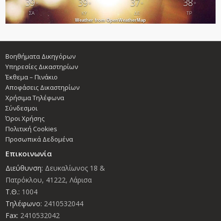
39
39
37
38
°
°
°
°
ΣΑ
ΚΥ
ΔΕ
ΤΡ
Weather from OpenWeatherMap
Βοηθήματα Δικηγόρων
Υπηρεσίες Δικαστηρίων
Έκθεμα – Πινάκιο
Αποφάσεις Δικαστηρίων
Χρήσιμα Τηλέφωνα
Σύνδεσμοι
Όροι Χρήσης
Πολιτική Cookies
Προσωπικά Δεδομένα
Επικοινωνία
Διεύθυνση:
Δευκαλίωνος 18 &
Πατρόκλου, 41222, Λάρισα
Τ.Θ.:
1004
Τηλέφωνο:
2410532044
Fax:
2410532042