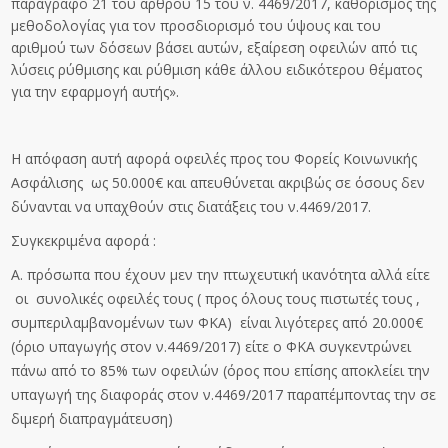
παράγραφο 21 του άρθρου 15 του ν. 4469/2017, καθορισμός της
μεθοδολογίας για τον προσδιορισμό του ύψους και του
αριθμού των δόσεων βάσει αυτών, εξαίρεση οφειλών από τις
λύσεις ρύθμισης και ρύθμιση κάθε άλλου ειδικότερου θέματος
για την εφαρμογή αυτής».
Η απόφαση αυτή αφορά οφειλές προς του Φορείς Κοινωνικής
Ασφάλισης ως 50.000€ και απευθύνεται ακριβώς σε όσους δεν
δύνανται να υπαχθούν στις διατάξεις του ν.4469/2017.
Συγκεκριμένα αφορά :
Α. πρόσωπα που έχουν μεν την πτωχευτική ικανότητα αλλά είτε
οι συνολικές οφειλές τους ( προς όλους τους πιστωτές τους ,
συμπεριλαμβανομένων των ΦΚΑ) είναι λιγότερες από 20.000€
(όριο υπαγωγής στον ν.4469/2017) είτε ο ΦΚΑ συγκεντρώνει
πάνω από το 85% των οφειλών (όρος που επίσης αποκλείει την
υπαγωγή της διαφοράς στον ν.4469/2017 παραπέμποντας την σε
διμερή διαπραγμάτευση)