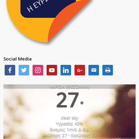
Social Media
ΛΑΡΙΣΑ (ΘΕΣΣΑΛΙΑ)
27
°
clear sky
Υγρασία: 43%
Άνεμος: 1m/s Δ-ΒΔ
Ανώτερη 27 • Κατώτερη 27