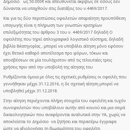
Δημόσιο ως 50.000€ και απευθύνεται ακριβώς σε όσους δεν
δύνανται να υπαχθούν στις διατάξεις του ν.4469/2017.
Και για τις δύο περιπτώσεις οφειλετών απαραίτητη προϋπόθεση
υπαγωγής είναι η πλήρωση των γνωστών κριτηρίων
επιλεξιμότητας του άρθρου 3 του ν. 4469/2017 δηλαδή Ο
οφειλέτης που τηρεί απλογραφικό λογιστικό σύστημα, δηλαδή
βιβλία Β΄κατηγορίας , μπορεί να υποβάλει αίτηση μόνο εφόσον
έχει θετικό καθαρό αποτέλεσμα προ φόρων, τόκων και
αποσβέσεων σε μία τουλάχιστον από τις τελευταίες τρεις
χρήσεις πριν από την υποβολή της αίτησης του
Ρυθμίζονται όμοια με όλες τις σχετικές ρυθμίσεις οι οφειλές που
γεννήθηκαν μέχρι 31.12.2016, η δε σχετική αίτηση μπορεί να
υποβληθεί μέχρι 31.12.2018.
Στην αίτηση περιέχονται πλήρη στοιχεία του οφειλέτη και τυχόν
συνοφειλετών που υποβάλουν αυτήν από κοινού και μια σειρά
δικαιολογητικών που αναφέρονται αναλυτικά στην ΥΑ, χωρίς να
αποκλείεται το Δημόσιο να ζητήσει και περαιτέρω έγγραφα
ώστε να αξιολογήσει τη βιωσιμότητα του οφειλέτη.