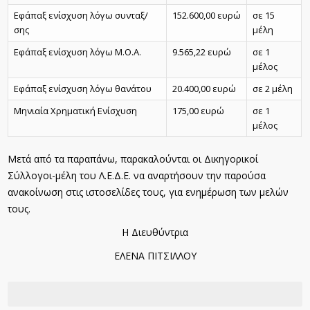
Εφάπαξ ενίσχυση λόγω συνταξ/
152.600,00 ευρώ
σε 15
σης
μέλη
Εφάπαξ ενίσχυση λόγω Μ.Ο.Α.
9.565,22 ευρώ
σε 1
μέλος
Εφάπαξ ενίσχυση λόγω θανάτου
20.400,00 ευρώ
σε 2 μέλη
Μηνιαία Χρηματική Ενίσχυση
175,00 ευρώ
σε 1
μέλος
Μετά από τα παραπάνω, παρακαλούνται οι Δικηγορικοί
Σύλλογοι-μέλη του Λ.Ε.Δ.Ε. να αναρτήσουν την παρούσα
ανακοίνωση στις ιστοσελίδες τους, για ενημέρωση των μελών
τους.
Η Διευθύντρια
ΕΛΕΝΑ ΠΙΤΣΙΛΛΟΥ