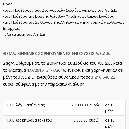
Προς
-τους Προέδρους των Δικηγορικών Συλλόγων-μελών του Λ.Ε.Δ.Ε.
-τον Πρόεδρο της Ένωσης Αμίσθων Υποθηκοφυλάκων Ελλάδος
-την Πρόεδρο του Συλλόγου Υπαλλήλων των Δικηγορικών Συλλόγων
Επαρχίας
-όλα τα μέλη του Λ.Ε.Δ.Ε.
ΘΕΜΑ: ΜΗΝΙΑΙΕΣ ΧΟΡΗΓΟΥΜΕΝΕΣ ΕΝΙΣΧΥΣΕΙΣ Λ.Ε.Δ.Ε.
Σας γνωρίζουμε ότι το Διοικητικό Συμβούλιο του Λ.Ε.Δ.Ε., κατά
το διάστημα
1/7/2016
–
31/7/2016
, ενέκρινε και χορηγήθηκαν σε
μέλη του Λ.Ε.Δ.Ε., ενισχύσεις συνολικού ποσού
218.540,22
ευρώ, σύμφωνα με την παρακάτω ανάλυση:
Η.Χ.Ε. λόγω ασθενείας
27.800,00 ευρώ
σε 19
μέλη
Η.Χ.Ε. ως επίδομα τοκετού
8.000,00 ευρώ
σε 10
μέλη