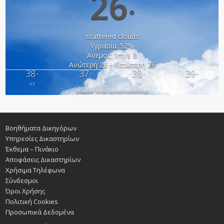
26
°
scattered clouds
Υγρασία: 52%
Άνεμος: 1m/s Β
Ανώτερη 26 • Κατώτερη 26
38
37
38
39
°
°
°
°
ΚΥ
ΔΕ
ΤΡ
ΤΕ
Weather from OpenWeatherMap
Βοηθήματα Δικηγόρων
Υπηρεσίες Δικαστηρίων
Έκθεμα – Πινάκιο
Αποφάσεις Δικαστηρίων
Χρήσιμα Τηλέφωνα
Σύνδεσμοι
Όροι Χρήσης
Πολιτική Cookies
Προσωπικά Δεδομένα