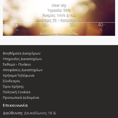
clear sky
Υγρασία: 50%
Άνεμος: 1m/s Δ-ΝΔ
Ανώτερη 35 • Κατώτερη 31
37
36
39
40
°
°
°
°
ΚΥ
ΔΕ
ΤΡ
ΤΕ
Weather from OpenWeatherMap
Βοηθήματα Δικηγόρων
Υπηρεσίες Δικαστηρίων
Έκθεμα – Πινάκιο
Αποφάσεις Δικαστηρίων
Χρήσιμα Τηλέφωνα
Σύνδεσμοι
Όροι Χρήσης
Πολιτική Cookies
Προσωπικά Δεδομένα
Επικοινωνία
Διεύθυνση:
Δευκαλίωνος 18 &