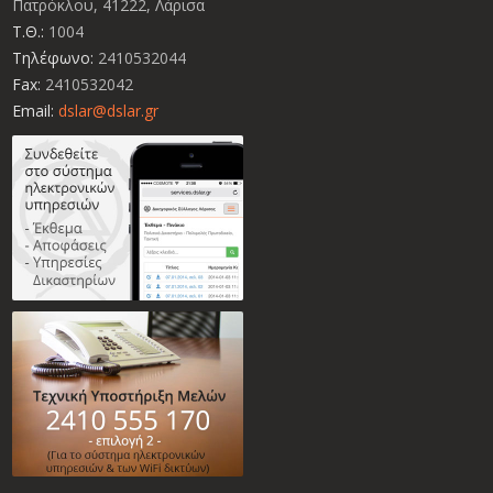
Πατρόκλου, 41222, Λάρισα
Τ.Θ.:
1004
Τηλέφωνο:
2410532044
Fax:
2410532042
Email:
dslar@dslar.gr