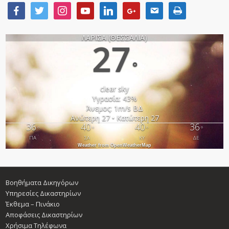
ΛΑΡΙΣΑ (ΘΕΣΣΑΛΙΑ)
27
°
clear sky
Υγρασία: 43%
Άνεμος: 1m/s ΒΔ
Ανώτερη 27 • Κατώτερη 27
36
40
40
36
°
°
°
°
ΠΑ
ΣΑ
ΚΥ
ΔΕ
Weather from OpenWeatherMap
Βοηθήματα Δικηγόρων
Υπηρεσίες Δικαστηρίων
Έκθεμα – Πινάκιο
Αποφάσεις Δικαστηρίων
Χρήσιμα Τηλέφωνα