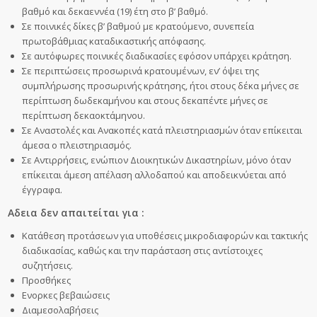
βαθμό και δεκαεννέα (19) έτη στο β’ βαθμό.
Σε ποινικές δίκες β’ βαθμού με κρατούμενο, συνεπεία
πρωτοβάθμιας καταδικαστικής απόφασης.
Σε αυτόφωρες ποινικές διαδικασίες εφόσον υπάρχει κράτηση.
Σε περιπτώσεις προσωρινά κρατουμένων, εν’ όψει της
συμπλήρωσης προσωρινής κράτησης, ήτοι στους δέκα μήνες σε
περίπτωση δωδεκαμήνου και στους δεκαπέντε μήνες σε
περίπτωση δεκαοκτάμηνου.
Σε Αναστολές και Ανακοπές κατά πλειστηριασμών όταν επίκειται
άμεσα ο πλειστηριασμός.
Σε Αντιρρήσεις, ενώπιον Διοικητικών Δικαστηρίων, μόνο όταν
επίκειται άμεση απέλαση αλλοδαπού και αποδεικνύεται από
έγγραφα.
Αδεια δεν απαιτείται για :
Κατάθεση προτάσεων για υποθέσεις μικροδιαφορών και τακτικής
διαδικασίας, καθώς και την παράσταση στις αντίστοιχες
συζητήσεις.
Προσθήκες
Ενορκες βεβαιώσεις
Διαμεσολαβήσεις