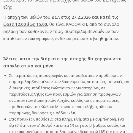
εξής :
Η αποχή των μελών του ΔΣΛ
στις 27.2.2026 και κατά τις
ώρες 12.00 έως 15.00
,
θα είναι ΚΑΘΟΛΙΚΗ, από το σύνολο
δηλαδή των καθηκόντων τους, συμπεριλαμβανομένων των
καταθέσεων δικογράφων, ενδίκων μέσων και βοηθημάτων.
Άδειες κατά την διάρκεια της αποχής θα χορηγούνται
αποκλειστικά και μόνο:
Σε περιπτώσεις παραγραφών και αποσβεστικών προθεσμιών,
συμπεριλαμβανομένων των δικονομικών, σε αστικές, ποινικές και
διοικητικές υποθέσεις ενώπιον των Δικαστηρίων, σε
περιπτώσεις λήξης των προθεσμιών για άσκηση προσφυγών
ενώπιον των Διοικητικών Αρχών, καθώς και σε περιπτώσεις
προθεσμιών του Κώδικα Μετανάστευσης (λήξεις αδειών
παραμονής, θεωρήσεις εισόδου,κλπ).
Στις ποινικές υποθέσεις, στα πλημμελήματα με συμπληρωμένα
έξι (6) έτη στον α’ βαθμό και επτά (7) έτη στο β’ βαθμό, καθώς και
στα κακουργήματα με συμπληρωμένα δεκαοκτώ (18) έτη στον α΄