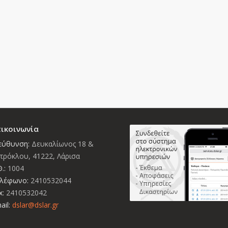
ικοινωνία
εύθυνση:
Δευκαλίωνος 18 &
τρόκλου, 41222, Λάρισα
.:
1004
λέφωνο:
2410532044
x:
2410532042
ail:
dslar@dslar.gr