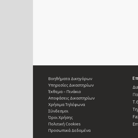
Επ
Βοηθήματα Δικηγόρων
Υπηρεσίες Δικαστηρίων
Δι
Έκθεμα – Πινάκιο
Πα
Αποφάσεις Δικαστηρίων
Τ.Θ
Χρήσιμα Τηλέφωνα
Τη
Σύνδεσμοι
Fa
Όροι Χρήσης
Πολιτική Cookies
Em
Προσωπικά Δεδομένα