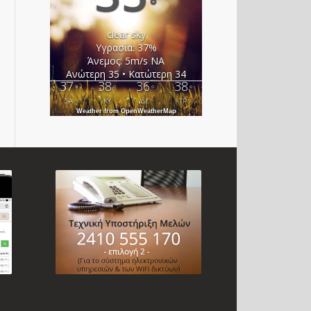
°
clear sky
Υγρασία: 37%
Άνεμος: 5m/s ΝΑ
Ανώτερη 35 • Κατώτερη 34
37
38
36
38
°
°
°
°
ΣΑ
ΚΥ
ΔΕ
ΤΡ
Weather from OpenWeatherMap