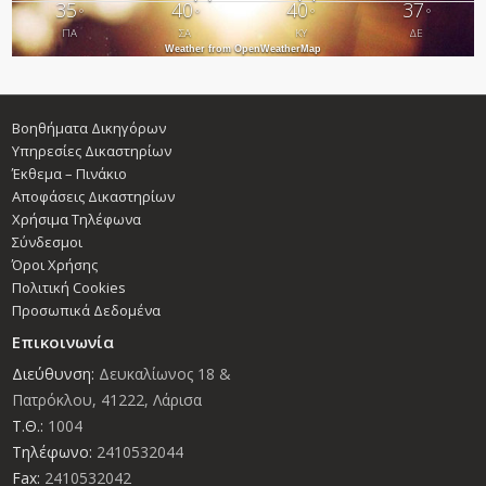
35
40
40
37
°
°
°
°
ΠΑ
ΣΑ
ΚΥ
ΔΕ
Weather from OpenWeatherMap
Βοηθήματα Δικηγόρων
Υπηρεσίες Δικαστηρίων
Έκθεμα – Πινάκιο
Αποφάσεις Δικαστηρίων
Χρήσιμα Τηλέφωνα
Σύνδεσμοι
Όροι Χρήσης
Πολιτική Cookies
Προσωπικά Δεδομένα
Επικοινωνία
Διεύθυνση:
Δευκαλίωνος 18 &
Πατρόκλου, 41222, Λάρισα
Τ.Θ.:
1004
Τηλέφωνο:
2410532044
Fax:
2410532042