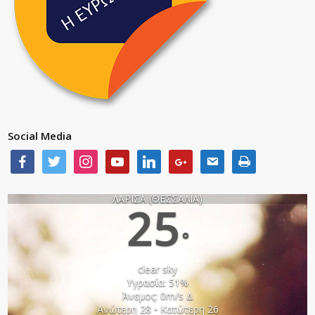
Social Media
ΛΑΡΙΣΑ (ΘΕΣΣΑΛΙΑ)
25
°
clear sky
Υγρασία: 51%
Άνεμος: 0m/s Δ
Ανώτερη 28 • Κατώτερη 26