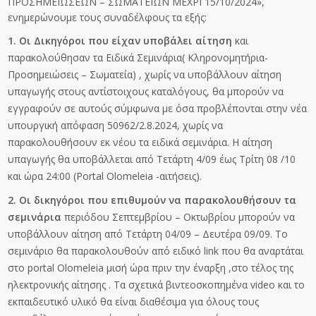
ΠΡΟΣΗΜΕΙΩΣΕΩΝ – ΣΩΜΑΤΕΙΩΝ ΜΕΧΡΙ 15/10/2024»,
ενημερώνουμε τους συναδέλφους τα εξής:
1. Οι Δικηγόροι που είχαν υποβάλει αίτηση
και
παρακολούθησαν τα Ειδικά Σεμινάρια( Κληρονομητήρια-
Προσημειώσεις – Σωματεία) , χωρίς να υποβάλλουν αίτηση
υπαγωγής στους αντίστοιχους καταλόγους, θα μπορούν να
εγγραφούν σε αυτούς σύμφωνα με όσα προβλέπονται στην νέα
υπουργική απόφαση 50962/2.8.2024, χωρίς να
παρακολουθήσουν εκ νέου τα ειδικά σεμινάρια. Η αίτηση
υπαγωγής θα υποβάλλεται από Τετάρτη 4/09 έως Τρίτη 08 /10
και ώρα 24:00 (Portal Olomeleia -αιτήσεις).
2. Οι δικηγόροι που επιθυμούν να παρακολουθήσουν τα
σεμινάρια
περιόδου Σεπτεμβρίου – Οκτωβρίου μπορούν να
υποβάλλουν αίτηση από Τετάρτη 04/09 – Δευτέρα 09/09. Το
σεμινάριο θα παρακολουθούν από ειδικό link που θα αναρτάται
στο portal Olomeleia μισή ώρα πριν την έναρξη ,στο τέλος της
ηλεκτρονικής αίτησης . Τα σχετικά βιντεοσκοπημένα video και το
εκπαιδευτικό υλικό θα είναι διαθέσιμα για όλους τους