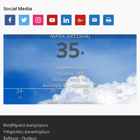
Social Media
ΛΑΡΙΣΑ (ΘΕΣΣΑΛΙΑ)
35
°
scattered clouds
Υγρασία: 34%
Άνεμος: 4m/s ΝΑ
Ανώτερη 35 • Κατώτερη 35
34
39
39
38
°
°
°
°
ΔΕ
ΤΡ
ΤΕ
ΠΕ
Weather from OpenWeatherMap
Βοηθήματα Δικηγόρων
Υπηρεσίες Δικαστηρίων
Έκθεμα – Πινάκιο