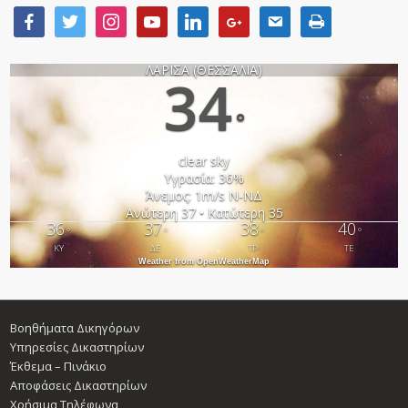
ΛΑΡΙΣΑ (ΘΕΣΣΑΛΙΑ)
34
°
clear sky
Υγρασία: 36%
Άνεμος: 1m/s Ν-ΝΔ
Ανώτερη 37 • Κατώτερη 35
36
37
38
40
°
°
°
°
ΚΥ
ΔΕ
ΤΡ
ΤΕ
Weather from OpenWeatherMap
Βοηθήματα Δικηγόρων
Υπηρεσίες Δικαστηρίων
Έκθεμα – Πινάκιο
Αποφάσεις Δικαστηρίων
Χρήσιμα Τηλέφωνα