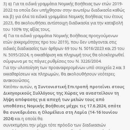
3) α) Για τα ειδικά γραμμάτια Νομικής Βοήθειας των ετών 2019-
2022 τα οποία δεν υπήχθησαν στην ανωτέρω διαδικασία καθώς
και β) για όλα τα ειδικά γραμμάτια Νομικής Βοήθειας του έτους
2023, θα ακολουθήσει αντίστοιχη διαδικασία για την καταβολή
του 100% της αξίας τους.
4) Για τα ειδικά γραμμάτια Νομικής Βοήθειας προηγούμενων
ετών (εκκρεμότητες προ του 2019), που δεν υπάγονται στις
ειδικές διαδικασίες των άρθρων 69 του Ν. 5016/2023 και 25 του
Ν. 5095/2024, η εκκαθάριση και πληρωμή τους θα ολοκληρωθεί
σύμφωνα με τις πάγιες ρυθμίσεις του Ν. 3226/2004.
Για την υλοποίηση των προαναφερομένων υπό στοιχεία 2 και 3
εκκαθαρίσεων και πληρωμών, θα ακολουθήσουν νεότερες
ανακοινώσεις.
Κατόπιν αυτών,
η Συντονιστική Επιτροπή προτείνει στους
Δικηγορικούς Συλλόγους της Χώρας να αναστείλουν τη
λήψη απόφασης για αποχή των μελών τους από
υποθέσεις Νομικής Βοήθειας μέχρι τις 17.6.2024, οπότε
θα συνεδριάσει η Ολομέλεια στη Λαμία (14-16 Ιουνίου
2024)
και η οποία θα
συνεκτιμήσει την μέχρι τότε πρόοδο των διαδικασιών