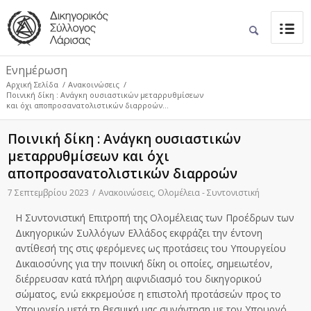
Ενημέρωση
Αρχική Σελίδα
/
Ανακοινώσεις
/
Ποινική δίκη : Ανάγκη ουσιαστικών μεταρρυθμίσεων
και όχι αποπροσανατολιστικών διαρροών...
Ποινική δίκη : Ανάγκη ουσιαστικών
μεταρρυθμίσεων και όχι
αποπροσανατολιστικών διαρροών
7 Σεπτεμβρίου 2023
/
Ανακοινώσεις
,
Ολομέλεια - Συντονιστική
Η Συντονιστική Επιτροπή της Ολομέλειας των Προέδρων των
Δικηγορικών Συλλόγων Ελλάδος εκφράζει την έντονη
αντίθεσή της στις φερόμενες ως προτάσεις του Υπουργείου
Δικαιοσύνης για την ποινική δίκη οι οποίες, σημειωτέον,
διέρρευσαν κατά πλήρη αιφνιδιασμό του δικηγορικού
σώματος, ενώ εκκρεμούσε η επιστολή προτάσεών προς το
Υπουργείο μετά τη θεσμική μας συνάντηση με τον Υπουργό