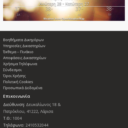
Ανώτερη 28 • Κατώτερη 27
37
38
37
38
°
°
°
°
ΣΑ
ΚΥ
ΔΕ
ΤΡ
Weather from OpenWeatherMap
Βοηθήματα Δικηγόρων
Υπηρεσίες Δικαστηρίων
Έκθεμα – Πινάκιο
Αποφάσεις Δικαστηρίων
Χρήσιμα Τηλέφωνα
Σύνδεσμοι
Όροι Χρήσης
Πολιτική Cookies
Προσωπικά Δεδομένα
Επικοινωνία
Διεύθυνση:
Δευκαλίωνος 18 &
Πατρόκλου, 41222, Λάρισα
Τ.Θ.:
1004
Τηλέφωνο:
2410532044