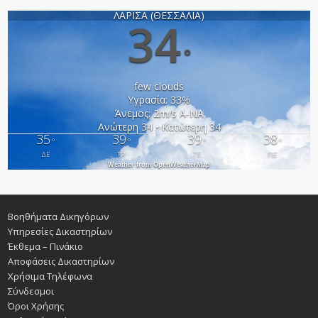
ΛΑΡΙΣΑ (ΘΕΣΣΑΛΙΑ)
34
°
few clouds
Υγρασία: 33%
Άνεμος: 2m/s Α-ΝΑ
Ανώτερη 34 • Κατώτερη 34
35
39
39
38
°
°
°
°
ΔΕ
ΤΡ
ΤΕ
ΠΕ
Weather from OpenWeatherMap
Βοηθήματα Δικηγόρων
Υπηρεσίες Δικαστηρίων
Έκθεμα – Πινάκιο
Αποφάσεις Δικαστηρίων
Χρήσιμα Τηλέφωνα
Σύνδεσμοι
Όροι Χρήσης