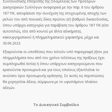
Συντονιστικής Επιτροπής της Ολομέλειας των Προέδρων
Δικηγορικών Συλλόγων αναφορικά με την παρ. 6 του άρθρου
187 ΠΚ, αποφάσισε την συνέχιση της στοχευμένης αποχής των
μελών του από ποινικές δίκες πρώτου (α’) βαθμού δικαιοδοσίας,
όπου υπάρχει κατηγορία για παράβαση του άρθρου 187 ΠΚ (είτε
αυτοτελώς, είτε από κοινού με άλλα αδικήματα),
κακουργηματικού ή πλημμεληματικού χαρακτήρα, μέχρι και
30.06.2023.
Εξαιρούνται οι υποθέσεις που τελούν υπό παραγραφή (ήτοι για
πλημμελήματα που από τον χρόνο τελέσεως της πράξεως έχει
συμπληρωθεί 6ετία) ή όπου υπάρχουν κατηγορούμενοι που
κρατούνται προσωρινά και για τους οποίους εξαντλείται το
ανώτατο όριο προσωρινής κράτησης. Σε αυτές τις περιπτώσεις
θα χορηγείται άδεια, σύμφωνα με το υφιστάμενο πλαίσιο
αδειών.
Το Διοικητικό Συμβούλιο