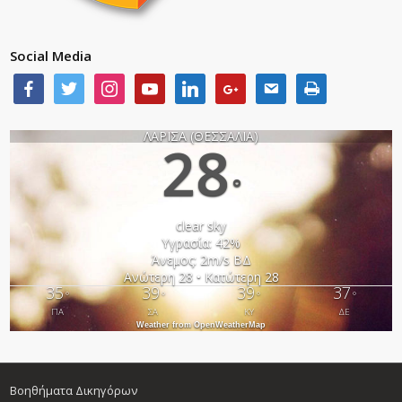
Social Media
ΛΑΡΙΣΑ (ΘΕΣΣΑΛΙΑ)
28
°
clear sky
Υγρασία: 42%
Άνεμος: 2m/s ΒΔ
Ανώτερη 28 • Κατώτερη 28
35
39
39
37
°
°
°
°
ΠΑ
ΣΑ
ΚΥ
ΔΕ
Weather from OpenWeatherMap
Βοηθήματα Δικηγόρων