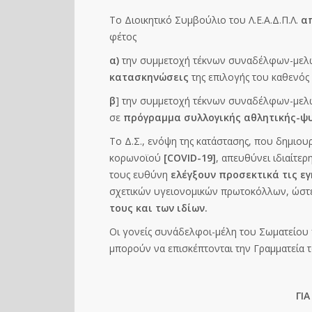
Το Διοικητικό Συμβούλιο του Λ.Ε.Α.Δ.Π.Λ.
α
φέτος
α)
την συμμετοχή τέκνων συναδέλφων-μελών
κατασκηνώσεις
της επιλογής του καθενός 
β
] την συμμετοχή τέκνων συναδέλφων-μελώ
σε
πρόγραμμα συλλογικής αθλητικής-ψυ
Το Δ.Σ., ενόψη της κατάστασης, που δημιουρ
κορωνοϊού
[COVID-19]
, απευθύνει ιδιαίτερ
τους ευθύνη
ελέγξουν προσεκτικά τις ε
σχετικών υγειονομικών πρωτοκόλλων, ώσ
τους και των ιδίων.
Οι γονείς συνάδελφοι-μέλη του Σωματείο
μπορούν να επισκέπτονται την Γραμματεία 
ΓΙ