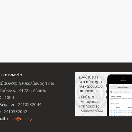
ικοινωνία
εύθυνση:
Δευκαλίωνος 18 &
τρόκλου, 41222, Λάρισα
.:
1004
λέφωνο:
2410532044
x:
2410532042
ail:
dslar@dslar.gr