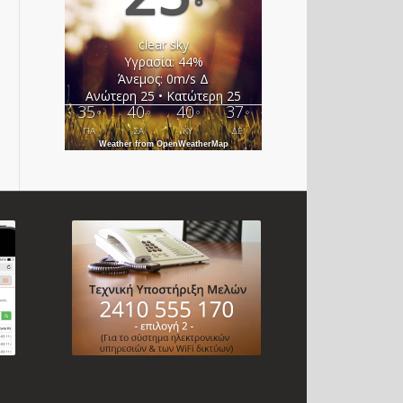
°
clear sky
Υγρασία: 44%
Άνεμος: 0m/s Δ
Ανώτερη 25 • Κατώτερη 25
35
40
40
37
°
°
°
°
ΠΑ
ΣΑ
ΚΥ
ΔΕ
Weather from OpenWeatherMap