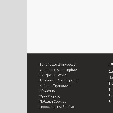
Επ
Βοηθήματα Δικηγόρων
Υπηρεσίες Δικαστηρίων
Δι
Έκθεμα – Πινάκιο
Πα
Αποφάσεις Δικαστηρίων
Τ.Θ
Χρήσιμα Τηλέφωνα
Τη
Σύνδεσμοι
Fa
Όροι Χρήσης
Πολιτική Cookies
Em
Προσωπικά Δεδομένα