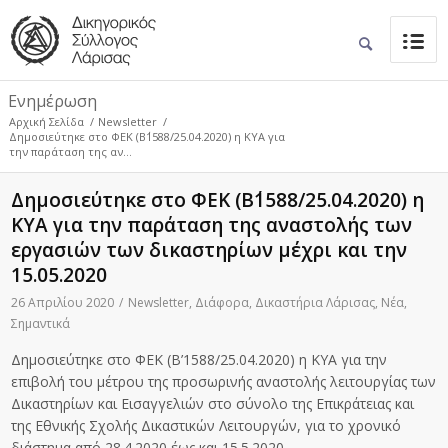
Ενημέρωση
Αρχική Σελίδα
/
Newsletter
/
Δημοσιεύτηκε στο ΦΕΚ (Β΄1588/25.04.2020) η ΚΥΑ για
την παράταση της αν...
Δημοσιεύτηκε στο ΦΕΚ (Β΄1588/25.04.2020) η
ΚΥΑ για την παράταση της αναστολής των
εργασιών των δικαστηρίων μέχρι και την
15.05.2020
26 Απριλίου 2020
/
Newsletter
,
Διάφορα
,
Δικαστήρια Λάρισας
,
Νέα
,
Σημαντικά
Δημοσιεύτηκε στο ΦΕΚ (Β’1588/25.04.2020) η ΚΥΑ για την
επιβολή του μέτρου της προσωρινής αναστολής λειτουργίας των
Δικαστηρίων και Εισαγγελιών στο σύνολο της Επικράτειας και
της Εθνικής Σχολής Δικαστικών Λειτουργών, για το χρονικό
διάστημα από 28.4.2020 έως και 15.5.2020.