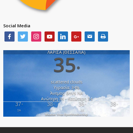
Social Media
ΛΑΡΙΣΑ (ΘΕΣΣΑΛΙΑ)
35
°
scattered clouds
Υγρασία: 34%
Άνεμος: 6m/s ΝΑ
Ανώτερη 34 • Κατώτερη 34
37
38
36
38
°
°
°
°
ΣΑ
ΚΥ
ΔΕ
ΤΡ
Weather from OpenWeatherMap