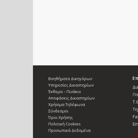
Επ
Βοηθήματα Δικηγόρων
Υπηρεσίες Δικαστηρίων
Δι
Έκθεμα – Πινάκιο
Πα
Αποφάσεις Δικαστηρίων
Τ.Θ
Χρήσιμα Τηλέφωνα
Τη
Σύνδεσμοι
Fa
Όροι Χρήσης
Πολιτική Cookies
Em
Προσωπικά Δεδομένα