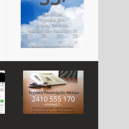
°
few clouds
Υγρασία: 35%
Άνεμος: 5m/s ΝΑ
Ανώτερη 32 • Κατώτερη 30
37
38
36
38
°
°
°
°
ΣΑ
ΚΥ
ΔΕ
ΤΡ
Weather from OpenWeatherMap