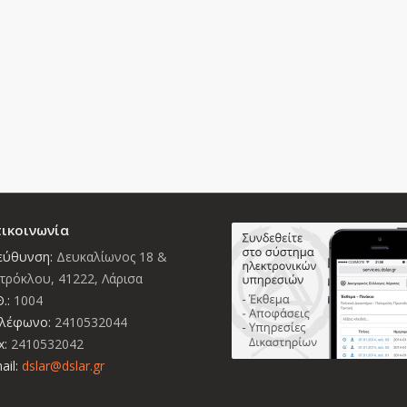
ικοινωνία
εύθυνση:
Δευκαλίωνος 18 &
τρόκλου, 41222, Λάρισα
.:
1004
λέφωνο:
2410532044
x:
2410532042
ail:
dslar@dslar.gr