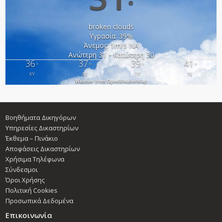
°
broken clouds
Υγρασία: 39%
Άνεμος: 1m/s ΝΑ
Ανώτερη 31 • Κατώτερη 30
36
37
39
41
°
°
°
°
ΚΥ
ΔΕ
ΤΡ
ΤΕ
Weather from OpenWeatherMap
Βοηθήματα Δικηγόρων
Υπηρεσίες Δικαστηρίων
Έκθεμα – Πινάκιο
Αποφάσεις Δικαστηρίων
Χρήσιμα Τηλέφωνα
Σύνδεσμοι
Όροι Χρήσης
Πολιτική Cookies
Προσωπικά Δεδομένα
Επικοινωνία