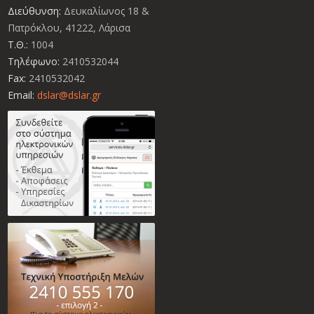
Διεύθυνση:
Δευκαλίωνος 18 &
Πατρόκλου, 41222, Λάρισα
Τ.Θ.:
1004
Τηλέφωνο:
2410532044
Fax:
2410532042
Email:
dslar@dslar.gr