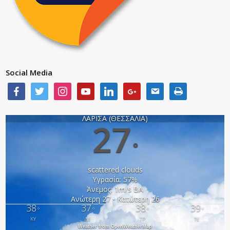
Social Media
ΛΑΡΙΣΑ (ΘΕΣΣΑΛΙΑ)
27
°
scattered clouds
Υγρασία: 57%
Άνεμος: 1m/s ΒΑ
Ανώτερη 27 • Κατώτερη 26
38
37
38
39
°
°
°
°
ΚΥ
ΔΕ
ΤΡ
ΤΕ
Weather from OpenWeatherMap