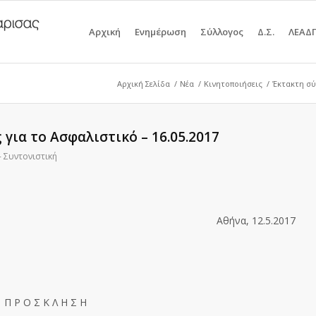
Αρχική
Ενημέρωση
Σύλλογος
Δ.Σ.
ΛΕΑΔ
Αρχική Σελίδα
/
Νέα
/
Κινητοποιήσεις
/
Έκτακτη σύ
για το Ασφαλιστικό – 16.05.2017
- Συντονιστική
Αθήνα, 12.5.2017
Π Ρ Ο Σ Κ Λ Η Σ Η