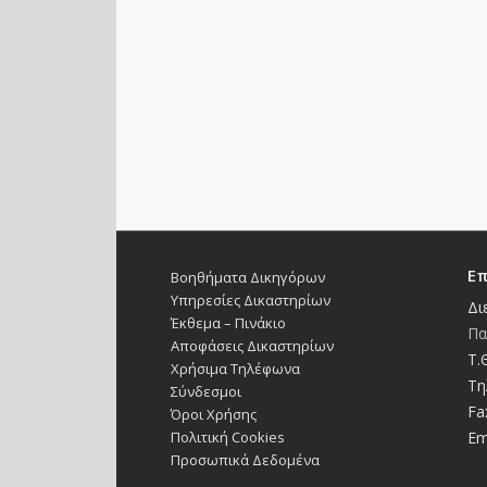
Επ
Βοηθήματα Δικηγόρων
Υπηρεσίες Δικαστηρίων
Δι
Έκθεμα – Πινάκιο
Πα
Αποφάσεις Δικαστηρίων
Τ.Θ
Χρήσιμα Τηλέφωνα
Τη
Σύνδεσμοι
Fa
Όροι Χρήσης
Πολιτική Cookies
Em
Προσωπικά Δεδομένα