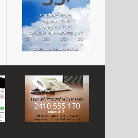
°
scattered clouds
Υγρασία: 34%
Άνεμος: 6m/s ΝΑ
Ανώτερη 34 • Κατώτερη 34
37
38
36
38
°
°
°
°
ΣΑ
ΚΥ
ΔΕ
ΤΡ
Weather from OpenWeatherMap