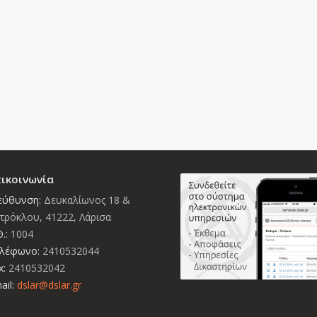
ικοινωνία
εύθυνση:
Δευκαλίωνος 18 &
τρόκλου, 41222, Λάρισα
.:
1004
λέφωνο:
2410532044
x:
2410532042
ail:
dslar@dslar.gr