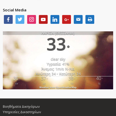
Social Media
ΛΑΡΙΣΑ (ΘΕΣΣΑΛΙΑ)
33
°
clear sky
Υγρασία: 41%
Άνεμος: 1m/s Ν-ΝΔ
Ανώτερη 34 • Κατώτερη 34
36
37
38
40
°
°
°
°
ΚΥ
ΔΕ
ΤΡ
ΤΕ
Weather from OpenWeatherMap
Βοηθήματα Δικηγόρων
Υπηρεσίες Δικαστηρίων