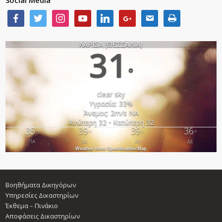
Social Media
ΛΑΡΙΣΑ (ΘΕΣΣΑΛΙΑ)
31
°
clear sky
Υγρασία: 33%
Άνεμος: 2m/s ΝΑ
Ανώτερη 32 • Κατώτερη 32
35
39
39
36
°
°
°
°
ΠΑ
ΣΑ
ΚΥ
ΔΕ
Weather from OpenWeatherMap
Βοηθήματα Δικηγόρων
Υπηρεσίες Δικαστηρίων
Έκθεμα – Πινάκιο
Αποφάσεις Δικαστηρίων