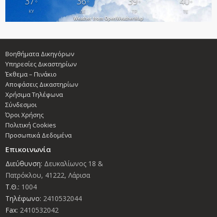
37
36
39
40
°
°
°
°
ΚΥ
ΔΕ
ΤΡ
ΤΕ
Weather from OpenWeatherMap
Βοηθήματα Δικηγόρων
Υπηρεσίες Δικαστηρίων
Έκθεμα – Πινάκιο
Αποφάσεις Δικαστηρίων
Χρήσιμα Τηλέφωνα
Σύνδεσμοι
Όροι Χρήσης
Πολιτική Cookies
Προσωπικά Δεδομένα
Επικοινωνία
Διεύθυνση:
Δευκαλίωνος 18 &
Πατρόκλου, 41222, Λάρισα
Τ.Θ.:
1004
Τηλέφωνο:
2410532044
Fax:
2410532042