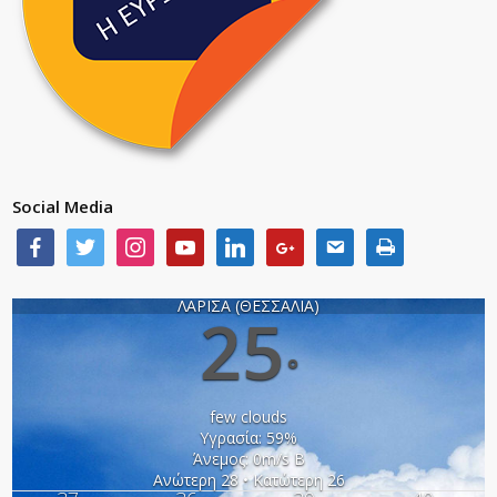
Social Media
ΛΑΡΙΣΑ (ΘΕΣΣΑΛΙΑ)
25
°
few clouds
Υγρασία: 59%
Άνεμος: 0m/s Β
Ανώτερη 28 • Κατώτερη 26