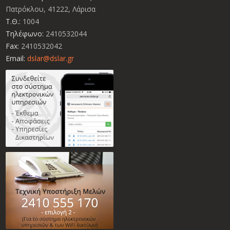
Πατρόκλου, 41222, Λάρισα
Τ.Θ.:
1004
Τηλέφωνο:
2410532044
Fax:
2410532042
Email:
dslar@dslar.gr