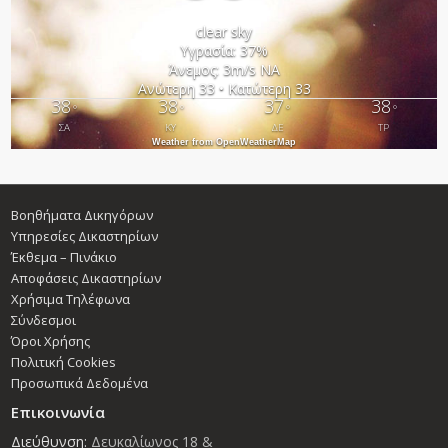
clear sky
Υγρασία: 37%
Άνεμος: 3m/s ΝΑ
Ανώτερη 33 • Κατώτερη 33
38
38
37
38
°
°
°
°
ΣΑ
ΚΥ
ΔΕ
ΤΡ
Weather from OpenWeatherMap
Βοηθήματα Δικηγόρων
Υπηρεσίες Δικαστηρίων
Έκθεμα – Πινάκιο
Αποφάσεις Δικαστηρίων
Χρήσιμα Τηλέφωνα
Σύνδεσμοι
Όροι Χρήσης
Πολιτική Cookies
Προσωπικά Δεδομένα
Επικοινωνία
Διεύθυνση:
Δευκαλίωνος 18 &