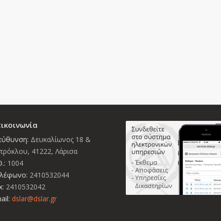
ικοινωνία
εύθυνση:
Δευκαλίωνος 18 &
τρόκλου, 41222, Λάρισα
.:
1004
λέφωνο:
2410532044
x:
2410532042
ail:
dslar@dslar.gr