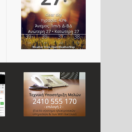
°
clear sky
Υγρασία: 43%
Άνεμος: 1m/s Δ-ΒΔ
Ανώτερη 27 • Κατώτερη 27
39
39
37
38
°
°
°
°
ΣΑ
ΚΥ
ΔΕ
ΤΡ
Weather from OpenWeatherMap