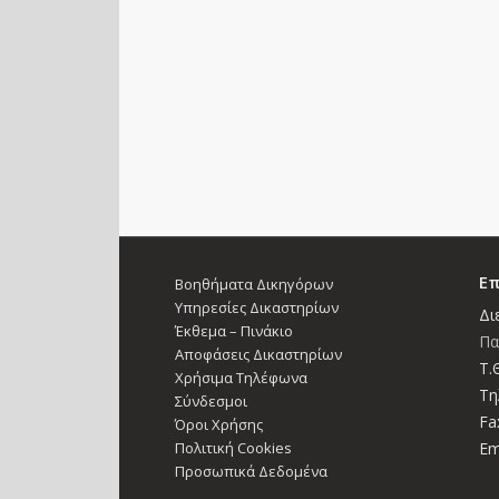
Επ
Βοηθήματα Δικηγόρων
Υπηρεσίες Δικαστηρίων
Δι
Έκθεμα – Πινάκιο
Πα
Αποφάσεις Δικαστηρίων
Τ.Θ
Χρήσιμα Τηλέφωνα
Τη
Σύνδεσμοι
Fa
Όροι Χρήσης
Πολιτική Cookies
Em
Προσωπικά Δεδομένα