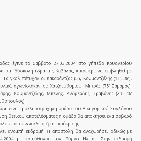
άδας έγινε το Σάββατο 27.03.2004 στο γήπεδο Κρυονερίου
σα στη δύσκολη έδρα της Καβάλας, κατάφερε να επιβληθεί με
 Τα γκολ πέτυχαν οι Κακαράντζας (5’), Κουμαντζέλης (11’, 38’),
υνολικά αγωνίστηκαν οι: Χατζηευθυμίου, Μητράς (75’ Σαμαράς),
Νάρης, Κουμαντζέλης, Μπένης, Ανδρεάδης, Γραβάνης (λ.τ. 46’
κυθόπουλος).
μάδα είναι η σκληροτράχηλη ομάδα του Δικηγορικού Συλλόγου
τωση θετικού αποτελέσματος η ομάδα θα αποκτήσει ένα σοβαρό
άλου και συνδιεκδικητή της πρόκρισης.
ει ανοικτή εκδρομή. Η αποστολή θα αναχωρήσει οδικώς με
4.2004 με κατεύθυνση τον Πύργο Ηλείας. Στην εκδρομή