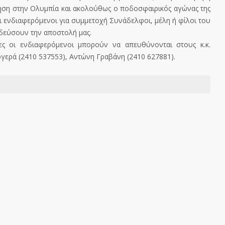
γηση στην Ολυμπία και ακολούθως ο ποδοσφαιρικός αγώνας της
οι ενδιαφερόμενοι για συμμετοχή Συνάδελφοι, μέλη ή φίλοι του
οδεύσουν την αποστολή μας.
ες οι ενδιαφερόμενοι μπορούν να απευθύνονται στους κ.κ.
ογερά (2410 537553), Αντώνη Γραβάνη (2410 627881).