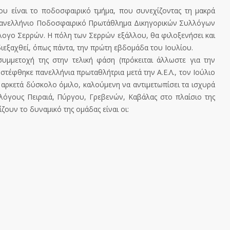
ου είναι το ποδοσφαιρικό τμήμα, που συνεχίζοντας τη μακρά
 Πανελλήνιο Ποδοσφαιρικό Πρωτάθλημα Δικηγορικών Συλλόγων
λογο Σερρών. Η πόλη των Σερρών εξάλλου, θα φιλοξενήσει και
ιεξαχθεί, όπως πάντα, την πρώτη εβδομάδα του Ιουλίου.
μμετοχή της στην τελική φάση (πρόκειται άλλωστε για την
τέφθηκε πανελλήνια πρωταθλήτρια μετά την Α.Ε.Λ., τον Ιούλιο
 αρκετά δύσκολο όμιλο, καλούμενη να αντιμετωπίσει τα ισχυρά
λόγους Πειραιά, Πύργου, Γρεβενών, Καβάλας στο πλαίσιο της
ζουν το δυναμικό της ομάδας είναι οι: