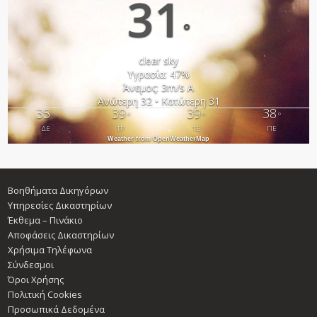
31
°
clear sky
Υγρασία: 47%
Άνεμος: 3m/s Α
Ανώτερη 32 • Κατώτερη 31
35
39
39
38
°
°
°
°
ΔΕ
ΤΡ
ΤΕ
ΠΕ
Weather from OpenWeatherMap
Βοηθήματα Δικηγόρων
Υπηρεσίες Δικαστηρίων
Έκθεμα – Πινάκιο
Αποφάσεις Δικαστηρίων
Χρήσιμα Τηλέφωνα
Σύνδεσμοι
Όροι Χρήσης
Πολιτική Cookies
Προσωπικά Δεδομένα