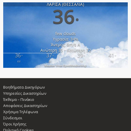
ΛΑΡΙΣΑ (ΘΕΣΣΑΛΙΑ)
36
°
few clouds
Υγρασία: 34%
Άνεμος: 6m/s Α
Ανώτερη 35 • Κατώτερη 32
36
37
39
41
°
°
°
°
ΚΥ
ΔΕ
ΤΡ
ΤΕ
Weather from OpenWeatherMap
Βοηθήματα Δικηγόρων
Υπηρεσίες Δικαστηρίων
Έκθεμα – Πινάκιο
Αποφάσεις Δικαστηρίων
Χρήσιμα Τηλέφωνα
Σύνδεσμοι
Όροι Χρήσης
Πολιτική Cookies