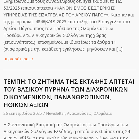
Ενημερώνουμε τους συναδέλφους ότι έχει εκδοθεί το ΠΔ
53/2025 (επισυνάπτεται) «ΚΑΝΟΝΙΣΜΟΣ ΕΣΩΤΕΡΙΚΗΣ
ΥΠΗΡΕΣΙΑΣ ΤΗΣ ΕΙΣΑΓΓΕΛΙΑΣ ΤΟΥ ΑΡΕΙΟΥ ΠΑΓΟΥ». Κατόπιν και
της με αρ.πρωτ. 4846β/4.9.2025 επιστολής του Εισαγγελέα του
Αρείου Πάγου προς τον Πρόεδρο της Ολομέλειας των
Προέδρων των Δικηγορικών Συλλόγων της χώρας
(επισυνάπτεται), επισημαίνουμε ιδιαιτέρως τα άρθρα 11
(αναφορικά με την κατάθεση εγκλήσεως, μηνύσεων και […]
περισσότερα
→
ΤΕΜΠΗ: ΤΟ ΖΗΤΗΜΑ ΤΗΣ ΕΚΤΑΦΗΣ ΑΠΤΕΤΑΙ
ΤΟΥ ΒΑΣΙΚΟΥ ΠΥΡΗΝΑ ΤΩΝ ΔΙΑΧΡΟΝΙΚΩΝ
ΟΙΚΟΥΜΕΝΙΚΩΝ, ΠΑΝΑΝΘΡΩΠΙΝΩΝ,
ΗΘΙΚΩΝ ΑΞΙΩΝ
26 Σεπτεμβρίου 2025
/
Newsletter
,
Ανακοινώσεις
,
Ολομέλεια
Η Συντονιστική Επιτροπή της Ολομέλειας των Προέδρων των
Δικηγορικών Συλλόγων Ελλάδος, η οποία συνεδρίασε στις 24-
9-2025, εξέδωσε την ακόλουθη ανακοίνωση: Σύμφωνα με τις