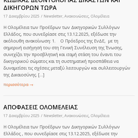
ΚΩΔΙΚΑΣ ΔΕΟΝΤΟΛΟΓΙΑΣ ΔΙΚΑΣΤΩΝ ΚΑΙ
ΔΙΚΗΓΟΡΩΝ ΤΩΡΑ
17 Δεκεμβρίου 2025
/
Newsletter
,
Ανακοινώσεις
,
Ολομέλεια
Η Ολομέλεια των Προέδρων των Δικηγορικών Συλλόγων
Ελλάδος, που συνεδρίασε στις 13.12.2025, εξέδωσε την
ακόλουθη ανακοίνωση: 1. Ο Πρόεδρος της ΕνΔΕ, με τη
σημερινή εισήγησή του στη Γενική Συνέλευση της Ένωσης,
συνεχίζει την προσβλητική και ιταμή στάση του έναντι του
δικηγορικού σώματος και τη συστηματική προσπάθεια να
δυναμιτίσει τις σχέσεις μεταξύ λειτουργών και συλλειτουργών
της Δικαιοσύνης. […]
περισσότερα
→
ΑΠΟΦΑΣΕΙΣ ΟΛΟΜΕΛΕΙΑΣ
17 Δεκεμβρίου 2025
/
Newsletter
,
Ανακοινώσεις
,
Ολομέλεια
Η Ολομέλεια των Προέδρων των Δικηγορικών Συλλόγων
Ελλάδος , που συνεδρίασε στις 13.12.2025, εξέδωσε την