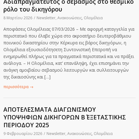
Αδιαπραγμάτευτος ο σεβασμός στο θεσμικό
ρόλο του δικηγόρου
8 Μαρτίου 2026
/
Newsletter
,
Ανακοινώσεις
,
Ολομέλεια
Αποφάσεις Ολομέλειας 07/03/2026 – Με αφορμή καταγγελία για
περιστατικό που έλαβε χώρα στο ακροατήριο δευτεροβάθμιου
ποινικού δικαστηρίου στην Κέρκυρα εις βάρος δικηγόρων, η
Ολομέλεια εξουσιοδότησετη Συντονιστική Επιτροπή να
ενημερωθεί πλήρως για τα πραγματικά περιστατικά και να πράξει
ανάλογα. – Η Ολομέλεια, κατ’ επανάληψη, έχει επισημάνει την
ανάγκη αμοιβαίου σεβασμού λειτουργών και συλλειτουργών
της δικαιοσύνης και […]
περισσότερα
→
ΑΠΟΤΕΛΕΣΜΑΤΑ ΔΙΑΓΩΝΙΣΜΟΥ
ΥΠΟΨΗΦΙΩΝ ΔΙΚΗΓΟΡΩΝ Β΄ ΕΞΕΤΑΣΤΙΚΗΣ
ΠΕΡΙΟΔΟΥ 2025
9 Φεβρουαρίου 2026
/
Newsletter
,
Ανακοινώσεις
,
Ολομέλεια