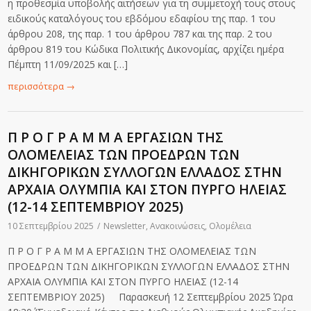
η προθεσμία υποβολής αιτήσεων για τη συμμετοχή τους στους
ειδικούς καταλόγους του εβδόμου εδαφίου της παρ. 1 του
άρθρου 208, της παρ. 1 του άρθρου 787 και της παρ. 2 του
άρθρου 819 του Κώδικα Πολιτικής Δικονομίας, αρχίζει ημέρα
Πέμπτη 11/09/2025 και […]
περισσότερα
→
Π Ρ Ο Γ Ρ Α Μ Μ Α ΕΡΓΑΣΙΩΝ ΤΗΣ
ΟΛΟΜΕΛΕΙΑΣ ΤΩΝ ΠΡΟΕΔΡΩΝ ΤΩΝ
ΔΙΚΗΓΟΡΙΚΩΝ ΣΥΛΛΟΓΩΝ ΕΛΛΑΔΟΣ ΣΤΗΝ
ΑΡΧΑΙΑ ΟΛΥΜΠΙΑ ΚΑΙ ΣΤΟΝ ΠΥΡΓΟ ΗΛΕΙΑΣ
(12-14 ΣΕΠΤΕΜΒΡΙΟΥ 2025)
10 Σεπτεμβρίου 2025
/
Newsletter
,
Ανακοινώσεις
,
Ολομέλεια
Π Ρ Ο Γ Ρ Α Μ Μ Α ΕΡΓΑΣΙΩΝ ΤΗΣ ΟΛΟΜΕΛΕΙΑΣ ΤΩΝ
ΠΡΟΕΔΡΩΝ ΤΩΝ ΔΙΚΗΓΟΡΙΚΩΝ ΣΥΛΛΟΓΩΝ ΕΛΛΑΔΟΣ ΣΤΗΝ
ΑΡΧΑΙΑ ΟΛΥΜΠΙΑ ΚΑΙ ΣΤΟΝ ΠΥΡΓΟ ΗΛΕΙΑΣ (12-14
ΣΕΠΤΕΜΒΡΙΟΥ 2025) Παρασκευή 12 Σεπτεμβρίου 2025 Ώρα