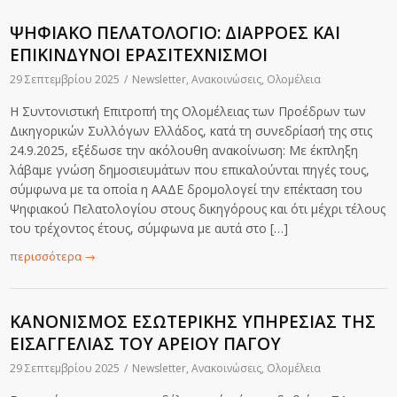
ΨΗΦΙΑΚΟ ΠΕΛΑΤΟΛΟΓΙΟ: ΔΙΑΡΡΟΕΣ ΚΑΙ
ΕΠΙΚΙΝΔΥΝΟΙ ΕΡΑΣΙΤΕΧΝΙΣΜΟΙ
29 Σεπτεμβρίου 2025
/
Newsletter
,
Ανακοινώσεις
,
Ολομέλεια
Η Συντονιστική Επιτροπή της Ολομέλειας των Προέδρων των
Δικηγορικών Συλλόγων Ελλάδος, κατά τη συνεδρίασή της στις
24.9.2025, εξέδωσε την ακόλουθη ανακοίνωση: Με έκπληξη
λάβαμε γνώση δημοσιευμάτων που επικαλούνται πηγές τους,
σύμφωνα με τα οποία η ΑΑΔΕ δρομολογεί την επέκταση του
Ψηφιακού Πελατολογίου στους δικηγόρους και ότι μέχρι τέλους
του τρέχοντος έτους, σύμφωνα με αυτά στο […]
περισσότερα
→
ΚΑΝΟΝΙΣΜΟΣ ΕΣΩΤΕΡΙΚΗΣ ΥΠΗΡΕΣΙΑΣ ΤΗΣ
ΕΙΣΑΓΓΕΛΙΑΣ ΤΟΥ ΑΡΕΙΟΥ ΠΑΓΟΥ
29 Σεπτεμβρίου 2025
/
Newsletter
,
Ανακοινώσεις
,
Ολομέλεια