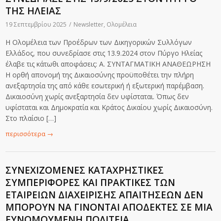
ΤΗΣ ΗΛΕΙΑΣ
19 Σεπτεμβρίου 2025
/
Newsletter
,
Ολομέλεια
Η Ολομέλεια των Προέδρων των Δικηγορικών Συλλόγων
Ελλάδος, που συνεδρίασε στις 13.9.2024 στον Πύργο Ηλείας
έλαβε τις κάτωθι αποφάσεις: Α. ΣΥΝΤΑΓΜΑΤΙΚΗ ΑΝΑΘΕΩΡΗΣΗ
Η ορθή απονομή της Δικαιοσύνης προϋποθέτει την πλήρη
ανεξαρτησία της από κάθε εσωτερική ή εξωτερική παρέμβαση.
Δικαιοσύνη χωρίς ανεξαρτησία δεν υφίσταται. Όπως δεν
υφίσταται και Δημοκρατία και Κράτος Δικαίου χωρίς Δικαιοσύνη.
Στο πλαίσιο […]
περισσότερα
→
ΣΥΝΕΧΙΖΟΜΕΝΕΣ ΚΑΤΑΧΡΗΣΤΙΚΕΣ
ΣΥΜΠΕΡΙΦΟΡΕΣ ΚΑΙ ΠΡΑΚΤΙΚΕΣ ΤΩΝ
ΕΤΑΙΡΕΙΩΝ ΔΙΑΧΕΙΡΙΣΗΣ ΑΠΑΙΤΗΣΕΩΝ ΔΕΝ
ΜΠΟΡΟΥΝ ΝΑ ΓΙΝΟΝΤΑΙ ΑΠΟΔΕΚΤΕΣ ΣΕ ΜΙΑ
ΕΥΝΟΜΟΥΜΕΝΗ ΠΟΛΙΤΕΙΑ