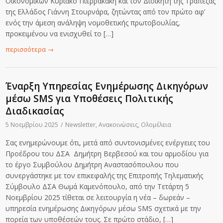
Οικονομικών Κυριάκο Πιερρακάκη και τον Διοικητή της Τράπεζας
της Ελλάδος Γιάννη Στουρνάρα, ζητώντας από τον πρώτο αφ’
ενός την άμεση ανάληψη νομοθετικής πρωτοβουλίας,
προκειμένου να ενισχυθεί το […]
περισσότερα
→
Έναρξη Υπηρεσίας Ενημέρωσης Δικηγόρων
μέσω SMS για Υποθέσεις Πολιτικής
Διαδικασίας
5 Νοεμβρίου 2025
/
Newsletter
,
Ανακοινώσεις
,
Ολομέλεια
Σας ενημερώνουμε ότι, μετά από συντονισμένες ενέργειες του
Προέδρου του ΔΣΑ Δημήτρη Βερβεσού και του αρμοδίου για
το έργο Συμβούλου Δημήτρη Αναστασόπουλου που
συνεργάστηκε με τον επικεφαλής της Επιτροπής Τηλεματικής
Σύμβουλο ΔΣΑ Θωμά Καμενόπουλο, από την Τετάρτη 5
Νοεμβρίου 2025 τίθεται σε λειτουργία η νέα – δωρεάν –
υπηρεσία ενημέρωσης Δικηγόρων μέσω SMS σχετικά με την
πορεία των υποθέσεών τους. Σε πρώτο στάδιο, […]