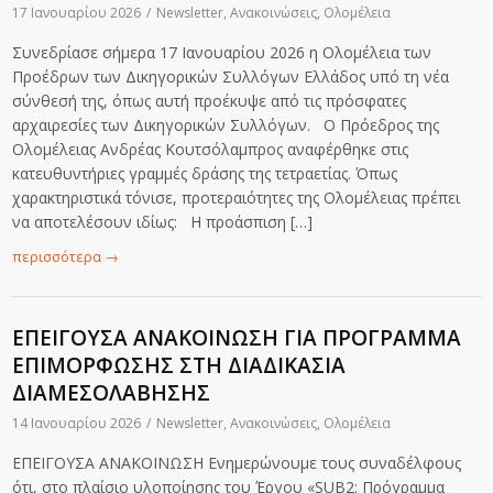
17 Ιανουαρίου 2026
/
Newsletter
,
Ανακοινώσεις
,
Ολομέλεια
Συνεδρίασε σήμερα 17 Ιανουαρίου 2026 η Ολομέλεια των
Προέδρων των Δικηγορικών Συλλόγων Ελλάδος υπό τη νέα
σύνθεσή της, όπως αυτή προέκυψε από τις πρόσφατες
αρχαιρεσίες των Δικηγορικών Συλλόγων. Ο Πρόεδρος της
Ολομέλειας Ανδρέας Κουτσόλαμπρος αναφέρθηκε στις
κατευθυντήριες γραμμές δράσης της τετραετίας. Όπως
χαρακτηριστικά τόνισε, προτεραιότητες της Ολομέλειας πρέπει
να αποτελέσουν ιδίως: Η προάσπιση […]
περισσότερα
→
ΕΠΕΙΓΟΥΣΑ ΑΝΑΚΟΙΝΩΣΗ ΓΙΑ ΠΡΟΓΡΑΜΜΑ
ΕΠΙΜΟΡΦΩΣΗΣ ΣΤΗ ΔΙΑΔΙΚΑΣΙΑ
ΔΙΑΜΕΣΟΛΑΒΗΣΗΣ
14 Ιανουαρίου 2026
/
Newsletter
,
Ανακοινώσεις
,
Ολομέλεια
ΕΠΕΙΓΟΥΣΑ ΑΝΑΚΟΙΝΩΣΗ Ενημερώνουμε τους συναδέλφους
ότι, στο πλαίσιο υλοποίησης του Έργου «SUB2: Πρόγραμμα