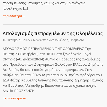
προσημείωσης υποθήκης, καθώς και στην διενέργεια
προελέγχου […]
περισσότερα
→
Απολογισμός πεπραγμένων της Ολομέλειας
16 Οκτωβρίου 2025
/
Newsletter
,
Ανακοινώσεις
,
Ολομέλεια
ΑΠΟΛΟΓΙΣΜΟΣ ΠΕΠΡΑΓΜΕΝΩΝ ΤΗΣ ΟΛΟΜΕΛΕΙΑΣ Την
Πέμπτη 23 Οκτωβρίου, στις 18.00. στο ξενοδοχείο Royal
Olympic (Αθ. Διάκου28-34) Αθήνα ο Πρόεδρος της Ολομέλειας
των Προέδρων των Δικηγορικών Συλλόγων Ελλάδος, Δημήτρης
Βερβεσός, θα κάνει απολογισμό των πεπραγμένων. Στην
εκδήλωση θα απευθύνουν χαιρετισμό, οι πρώην πρόεδροι του
ΔΣΑ Φώτης Κουβέλης,Αντώνης Ρουπακιώτης, Δημήτρης Παξινός
και Βασίλειος Αλεξανδρής. Επισυνάπτεται το σχετικό αρχείο
Αρχεία ΠΡΟΣΚΛΗΣΗ
περισσότερα
→