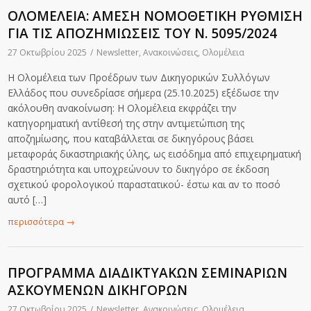
ΟΛΟΜΕΛΕΙΑ: ΑΜΕΣΗ ΝΟΜΟΘΕΤΙΚΗ ΡΥΘΜΙΣΗ
ΓΙΑ ΤΙΣ ΑΠΟΖΗΜΙΩΣΕΙΣ ΤΟΥ Ν. 5095/2024
27 Οκτωβρίου 2025
/
Newsletter
,
Ανακοινώσεις
,
Ολομέλεια
H Ολομέλεια των Προέδρων των Δικηγορικών Συλλόγων
Ελλάδος που συνεδρίασε σήμερα (25.10.2025) εξέδωσε την
ακόλουθη ανακοίνωση: Η Ολομέλεια εκφράζει την
κατηγορηματική αντίθεσή της στην αντιμετώπιση της
αποζημίωσης, που καταβάλλεται σε δικηγόρους βάσει
μεταφοράς δικαστηριακής ύλης, ως εισόδημα από επιχειρηματική
δραστηριότητα και υποχρεώνουν το δικηγόρο σε έκδοση
σχετικού φορολογικού παραστατικού- έστω και αν το ποσό
αυτό […]
περισσότερα
→
ΠΡΟΓΡΑΜΜΑ ΔΙΑΔΙΚΤΥΑΚΩΝ ΣΕΜΙΝΑΡΙΩΝ
ΑΣΚΟΥΜΕΝΩΝ ΔΙΚΗΓΟΡΩΝ
27 Οκτωβρίου 2025
/
Newsletter
,
Ανακοινώσεις
,
Ολομέλεια