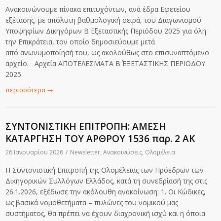
Ανακοινώνουμε πίνακα επιτυχόντων, ανά έδρα Εφετείου
εξέτασης, με απόλυτη βαθμολογική σειρά, του Διαγωνισμού
Υποψηφίων Δικηγόρων Β΄ Εξεταστικής Περιόδου 2025 για όλη
την Επικράτεια, τον οποίο δημοσιεύουμε μετά
από ανωνυμοποίησή του, ως ακολούθως στο επισυναπτόμενο
αρχείο. Αρχεία ΑΠΟΤΕΛΕΣΜΑΤΑ Β΄ ΕΞΕΤΑΣΤΙΚΗΣ ΠΕΡΙΟΔΟΥ
2025
περισσότερα
→
ΣΥΝΤΟΝΙΣΤΙΚΗ ΕΠΙΤΡΟΠΗ: ΑΜΕΣΗ
ΚΑΤΑΡΓΗΣΗ ΤΟΥ ΑΡΘΡΟΥ 1536 παρ. 2 ΑΚ
26 Ιανουαρίου 2026
/
Newsletter
,
Ανακοινώσεις
,
Ολομέλεια
Η Συντονιστική Επιτροπή της Ολομέλειας των Πρόεδρων των
Δικηγορικών Συλλόγων Ελλάδος, κατά τη συνεδρίασή της στις
26.1.2026, εξέδωσε την ακόλουθη ανακοίνωση: 1. Οι Κώδικες,
ως βασικά νομοθετήματα – πυλώνες του νομικού μας
συστήματος, θα πρέπει να έχουν διαχρονική ισχύ και η όποια