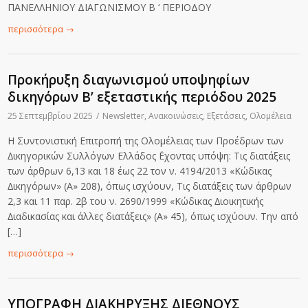
ΠΑΝΕΛΛΗΝΙΟΥ ΔΙΑΓΩΝΙΣΜΟΥ Β ‘ ΠΕΡΙΟΔΟΥ
περισσότερα
→
Προκήρυξη διαγωνισμού υποψηφίων
δικηγόρων Β’ εξεταστικής περιόδου 2025
25 Σεπτεμβρίου 2025
/
Newsletter
,
Ανακοινώσεις
,
Εξετάσεις
,
Ολομέλεια
Η Συντονιστική Επιτροπή της Ολομέλειας των Προέδρων των
∆ικηγορικών Συλλόγων Ελλάδος ΄Εχοντας υπόψη: Τις διατάξεις
των άρθρων 6,13 και 18 έως 22 τον ν. 4194/2013 «Κώδικας
∆ικηγόρων» (Α» 208), όπως ισχύουν, Τις διατάξεις των άρθρων
2,3 και 11 παρ. 2β του ν. 2690/1999 «Κώδικας ∆ιοικητικής
∆ιαδικασίας και άλλες διατάξεις» (Α» 45), όπως ισχύουν. Την από
[…]
περισσότερα
→
ΥΠΟΓΡΑΦΗ ΔΙΑΚΗΡΥΞΗΣ ΔΙΕΘΝΟΥΣ