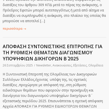
διατάξεις του άρθρου 309 ΚΠΔ μετά το πέρας της ανάκρισης, ο
Πρόεδρος Εφετών μπορεί αυτεπαγγέλτως ή μετά από αίτημα να
διατάξει να συμπληρωθεί η ανάκριση, στο πλαίσιο της οποίας θα
μπορούσε να αποτελεί […]
περισσότερα
→
ΑΠΟΦΑΣΗ ΣΥΝΤΟΝΙΣΤΙΚΗΣ ΕΠΙΤΡΟΠΗΣ ΓΙΑ
ΤΗ ΡΥΘΜΙΣΗ ΘΕΜΑΤΩΝ ΔΙΑΓΩΝΙΣΜΟΥ
ΥΠΟΨΗΦΙΩΝ ΔΙΚΗΓΟΡΩΝ Β΄ 2025
26 Σεπτεμβρίου 2025
/
Newsletter
,
Ανακοινώσεις
,
Εξετάσεις
,
Ολομέλεια
Η Συντονιστική Επιτροπή της Ολομέλειας των Δικηγορικών
Συλλόγων Ελλάδος,έχοντας υπόψη της, τις σχετικές
διατάξεις ,προχώρησε με απόφασή της ,στη ρύθμιση
ειδικότερων θεμάτων που αφορούν στην προκήρυξη και
διενέργεια του διαγωνισμού υποψηφίων δικηγόρων Β΄
εξεταστικής περιόδου 2025. Επισυνάπτεται η σχετική απόφαση
Αρχεία ΑΠΟΦΑΣΗ ΓΙΑ ΡΥΘΜΙΣΗ ΕΙΔΙΚΟΤΕΡΩΝ ΘΕΜΑΤΩΝ