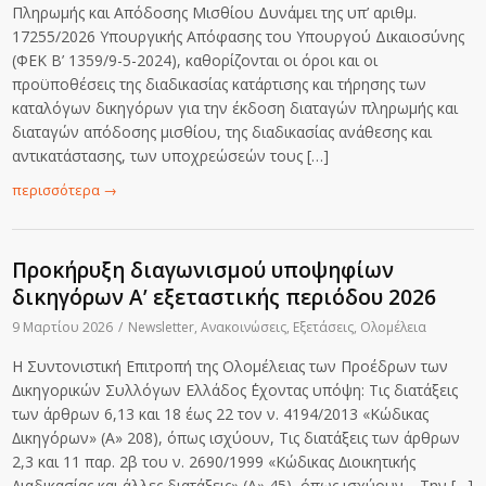
Πληρωμής και Απόδοσης Μισθίου Δυνάμει της υπ’ αριθμ.
17255/2026 Υπουργικής Απόφασης του Υπουργού Δικαιοσύνης
(ΦΕΚ Β’ 1359/9-5-2024), καθορίζονται οι όροι και οι
προϋποθέσεις της διαδικασίας κατάρτισης και τήρησης των
καταλόγων δικηγόρων για την έκδοση διαταγών πληρωμής και
διαταγών απόδοσης μισθίου, της διαδικασίας ανάθεσης και
αντικατάστασης, των υποχρεώσεών τους […]
περισσότερα
→
Προκήρυξη διαγωνισμού υποψηφίων
δικηγόρων Α’ εξεταστικής περιόδου 2026
9 Μαρτίου 2026
/
Newsletter
,
Ανακοινώσεις
,
Εξετάσεις
,
Ολομέλεια
Η Συντονιστική Επιτροπή της Ολομέλειας των Προέδρων των
∆ικηγορικών Συλλόγων Ελλάδος ΄Εχοντας υπόψη: Τις διατάξεις
των άρθρων 6,13 και 18 έως 22 τον ν. 4194/2013 «Κώδικας
∆ικηγόρων» (Α» 208), όπως ισχύουν, Τις διατάξεις των άρθρων
2,3 και 11 παρ. 2β του ν. 2690/1999 «Κώδικας ∆ιοικητικής
∆ιαδικασίας και άλλες διατάξεις» (Α» 45), όπως ισχύουν. Την […]