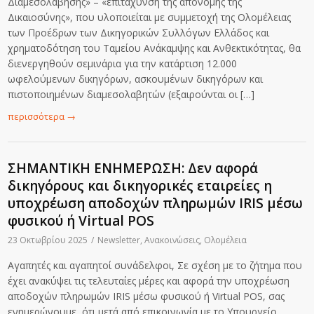
Διαμεσολάβησης» – «επιτάχυνση της απονομής της
Δικαιοσύνης», που υλοποιείται με συμμετοχή της Ολομέλειας
των Προέδρων των Δικηγορικών Συλλόγων Ελλάδος και
χρηματοδότηση του Ταμείου Ανάκαμψης και Ανθεκτικότητας, θα
διενεργηθούν σεμινάρια για την κατάρτιση 12.000
ωφελούμενων δικηγόρων, ασκουμένων δικηγόρων και
πιστοποιημένων διαμεσολαβητών (εξαιρούνται οι […]
περισσότερα
→
ΣΗΜΑΝΤΙΚΗ ΕΝΗΜΕΡΩΣΗ: Δεν αφορά
δικηγόρους και δικηγορικές εταιρείες η
υποχρέωση αποδοχών πληρωμών IRIS μέσω
φυσικού ή Virtual POS
23 Οκτωβρίου 2025
/
Newsletter
,
Ανακοινώσεις
,
Ολομέλεια
Αγαπητές και αγαπητοί συνάδελφοι, Σε σχέση με το ζήτημα που
έχει ανακύψει τις τελευταίες μέρες και αφορά την υποχρέωση
αποδοχών πληρωμών IRIS μέσω φυσικού ή Virtual POS, σας
ενημερώνουμε, ότι μετά από επικοινωνία με το Υπουργείο