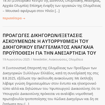
18:30΄ (Συνεδριακό Κέντρο της Διεθνούς Ολυμπιακής Ακαδημίας,
Αρχαία Ολυμπία) Επίσημη έναρξη των εργασιών της Ολομέλειας
– Μουσικό αφιέρωμα στον Ηλείο […]
περισσότερα
→
ΠΡΟΑΓΩΓΕΣ ΔΙΚΗΓΟΡΩΝ/ΕΞΕΤΑΣΕΙΣ
ΑΣΚΟΥΜΕΝΩΝ: Η ΑΥΤΟΡΡΥΘΜΙΣΗ ΤΟΥ
ΔΙΚΗΓΟΡΙΚΟΥ ΕΠΑΓΓΕΛΜΑΤΟΣ ΑΝΑΓΚΑΙΑ
ΠΡΟΫΠΟΘΕΣΗ ΓΙΑ ΤΗΝ ΑΝΕΞΑΡΤΗΣΙΑ ΤΟΥ
19 Αυγούστου 2025
/
Newsletter
,
Ανακοινώσεις
,
Ολομέλεια
Η Συντονιστική Επιτροπή της Ολομέλειας των Προέδρων των
Δικηγορικών Συλλόγων Ελλάδος, κατά τη συνεδρίασή της στις
8.8.2025, εξέδωσε την ακόλουθη ανακοίνωση: Με έκπληξη
λάβαμε γνώση δημοσιευμάτων στον έντυπο και ηλεκτρονικό
τύπο αλλά και δηλώσεων του Υφυπουργού Δικαιοσύνης ότι το
Υπουργείο Δικαιοσύνης πρόκειται να αναλάβει νομοθετική
πρωτοβουλία τροποποίησης του Κώδικα Δικηγόρων και δη σε
ζητήματα που […]