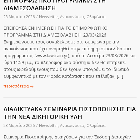
ΕΠΙΜΟΡΦΩΤΙΚΟ ΠΡΟΓΡΑΜΜΑ ΣΤΗ
ΔΙΑΜΕΣΟΛΑΒΗΣΗ
23 Μαρτίου 2026
/
Newsletter
,
Ανακοινώσεις
,
Ολομέλεια
ΕΠΕΙΓΟΥΣΑ ΕΝΗΜΕΡΩΣΗ ΓΙΑ ΤΟ ΕΠΙΜΟΡΦΩΤΙΚΟ
ΠΡΟΓΡΑΜΜΑ ΣΤΗ ΔΙΑΜΕΣΟΛΑΒΗΣΗ 23/03/2026
Ενημερώνουμε τους συναδέλφους ότι, σύμφωνα με την
ανακοίνωση που έχει αναρτηθεί στην επίσημη ιστοσελίδα του
προγράμματος (www.lawtrain.gr), από τη Δευτέρα 23/03/2026 και
ώρα 11:59 μ.μ., το πληροφοριακό σύστημα δεν θα επιτρέπει
στους ωφελούμενους που δεν έχουν υπογράψει το Ιδιωτικό
Συμφωνητικό με τον Φορέα Κατάρτισης που επέλεξαν, […]
περισσότερα
→
ΔΙΑΔΙΚΤΥΑΚΑ ΣΕΜΙΝΑΡΙΑ ΠΙΣΤΟΠΟΙΗΣΗΣ ΓΙΑ
ΤΗΝ ΝΕΑ ΔΙΚΗΓΟΡΙΚΗ ΥΛΗ
23 Μαρτίου 2026
/
Newsletter
,
Ανακοινώσεις
,
Ολομέλεια
Σεμινάρια Πιστοποίησης Δικηγόρων για την Έκδοση Διαταγών