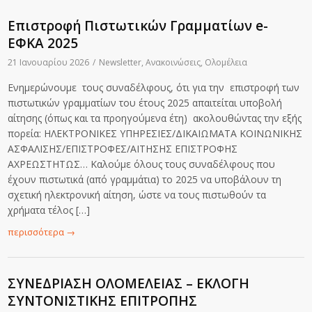
Επιστροφή Πιστωτικών Γραμματίων e-
ΕΦΚΑ 2025
21 Ιανουαρίου 2026
/
Newsletter
,
Ανακοινώσεις
,
Ολομέλεια
Ενημερώνουμε τους συναδέλφους, ότι για την επιστροφή των
πιστωτικών γραμματίων του έτους 2025 απαιτείται υποβολή
αίτησης (όπως και τα προηγούμενα έτη) ακολουθώντας την εξής
πορεία: ΗΛΕΚΤΡΟΝΙΚΕΣ ΥΠΗΡΕΣΙΕΣ/ΔΙΚΑΙΩΜΑΤΑ ΚΟΙΝΩΝΙΚΗΣ
ΑΣΦΑΛΙΣΗΣ/ΕΠΙΣΤΡΟΦΕΣ/ΑΙΤΗΣΗΣ ΕΠΙΣΤΡΟΦΗΣ
ΑΧΡΕΩΣΤΗΤΩΣ… Καλούμε όλους τους συναδέλφους που
έχουν πιστωτικά (από γραμμάτια) το 2025 να υποβάλουν τη
σχετική ηλεκτρονική αίτηση, ώστε να τους πιστωθούν τα
χρήματα τέλος […]
περισσότερα
→
ΣΥΝΕΔΡΙΑΣΗ ΟΛΟΜΕΛΕΙΑΣ – ΕΚΛΟΓΗ
ΣΥΝΤΟΝΙΣΤΙΚΗΣ ΕΠΙΤΡΟΠΗΣ