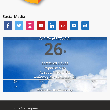
Social Media
ΛΑΡΙΣΑ (ΘΕΣΣΑΛΙΑ)
26
°
scattered clouds
Υγρασία: 53%
Άνεμος: 1m/s Δ-ΒΔ
Ανώτερη 26 • Κατώτερη 26
38
37
38
39
°
°
°
°
ΚΥ
ΔΕ
ΤΡ
ΤΕ
Weather from OpenWeatherMap
Βοηθήματα Δικηγόρων