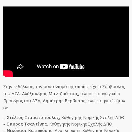
Στην εκδήλωση, τον συντονισμό της οποίας είχε ο Σύμβουλος
του ΔΣΑ,
Αλέξανδρος Μαντζούτσος,
μίλησε εισαγωγικά ο
Πρόεδρος του ΔΣΑ,
Δημήτρης Βερβεσός,
ενώ εισηγητές ήταν
οι:
– Στέλιος Σταματόπουλος,
Καθηγητής Νομικής Σχολής ΔΠΘ
– Σπύρος Τσαντίνης,
Καθηγητής Νομικής Σχολής ΔΠΘ
– Νικόλαος Κατηφόρης,
Αναπληρωτής Καθηγητής Νομικής