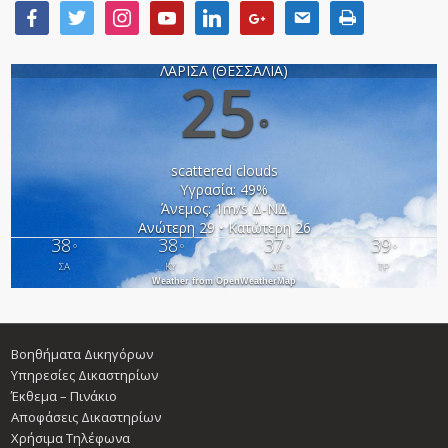
ΛΑΡΙΣΑ (ΘΕΣΣΑΛΙΑ)
25
°
scattered clouds
Υγρασία: 49%
Άνεμος: 1m/s Δ-ΝΔ
Ανώτερη 29 • Κατώτερη 26
38
38
37
39
°
°
°
°
ΣΑ
ΚΥ
ΔΕ
ΤΡ
Weather from OpenWeatherMap
Βοηθήματα Δικηγόρων
Υπηρεσίες Δικαστηρίων
Έκθεμα – Πινάκιο
Αποφάσεις Δικαστηρίων
Χρήσιμα Τηλέφωνα