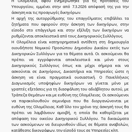
Η Ολομέλεια, αφού ενημερώθηκε για τις προτάσεις του
Υπουργείου, εμμένει στην από 7.3.2026 απόφασή της για την
άσκηση και τις προαγωγές δικηγόρων.
Η αρχή της αυτορρύθμισης του επαγγέλματος επιβάλλει τα
ζητήματα που αφορούν στην άσκηση των δικηγόρων, στην
είσοδο στο επάγγελμα και στην εξέλιξη των δικηγόρων να
ρυθμίζονται αποκλειστικά από τους Δικηγορικούς Συλλόγους.
Η Ολομέλεια είναι κατηγορηματικά αντίθετη στη δημιουργία
οιουδήποτε Νομικού Προσώπου Δημοσίου Δικαίου εκτός των
Δικηγορικών Συλλόγων για τα θέματα αυτά. Οι ασκούμενοι θα
πρέπει να εγγράφονται αποκλειστικά και μόνο στους
Δικηγορικούς Συλλόγους όπως και μέχρι σήμερα και να
ασκούνται σε Δικηγόρους, Δικαστήρια και Υπηρεσίες ώστε η
άσκηση να είναι πραγματικά ουσιαστική. Ο Πανελλήνιος
Διαγωνισμός υποψηφίων δικηγόρων να γίνεται μόνο με
γραπτές εξετάσεις για τη διασφάλιση του αδιάβλητου αυτού, με
Τράπεζα Θεμάτων και με ευθύνη της Ολομέλειας. Οι ασκούμενοι
να παρακολουθούν σεμινάρια που θα διοργανώνονται με
ευθύνη της Ολομέλειας. Καθ΄ όλο τον χρόνο της άσκησή τους θα
πρέπει να λαμβάνουν αμοιβή, η οποία θα καθορίζεται με
απόφαση του οικείου Δικηγορικού Συλλόγου. Τα δικαιώματα
των ασκούμενων να διευρυνθούν ιδίως σε θέματα αναβολών,
κατάθεσης δικογράφων, την είσοδό τους σε Υπηρεσίες κλπ.