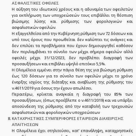
ΑΣΦΑΛΙΣΤΙΚΕΣ ΟΦΕΙΛΕΣ
Η αύξηση του ιδιωτικού χρέους και η αδυναμία των οφειλετών
για εκπλήρωση των υποχρεώσεών τους επιβάλλει τη θέσπιση
βιώσιμης λύσης και ρύθμισης των φορολογικών και
ασφαλιστικών οφειλών.
Η εξαγγελθείσα από την Κυβέρνηση ρύθμιση των 72 δόσεων και
υπό τους όρους που προωθείται δεν καλύπτει τις ανάγκες και
δεν επιλύει τα προβλήματα που έχουν δημιουργηθεί καθόσον
δεν περιλαμβάνει το σύνολο των μέχρι σήμερα οφειλών αλλά
οφειλές μέχρι 31/12/2023, δεν προβλέπει διαγραφή των
προσαυξήσεων και επιβάλει υψηλό επιτόκιο 5,5%.
Η Ολομέλεια εμμένει στην πάγια θέση της για βιώσιμη ρύθμιση
έως 120 δόσεων για το σύνολο των οφειλών μέχρι το χρόνο
έναρξης ισχύος της διάταξης και αναβίωση της ρύθμισης του
ν.4611/2019 για όσους την έχουν απωλέσει.
Περαιτέρω, κρίνεται αναγκαία η διαγραφή του 85% των
προσαυξήσεων, (όπως προέβλεπε ο ν.4611/2019) και να υπάρξει
αποσύνδεση της ρύθμισης από την καταβολή των τρεχουσών
ασφαλιστικών και φορολογικών υποχρεώσεων
ΚΑΤΑΧΡΗΣΤΙΚΕΣ ΣΥΜΠΕΡΙΦΟΡΕΣ ΕΤΑΙΡΕΙΩΝ ΔΙΑΧΕΙΡΙΣΗΣ
ΑΠΑΙΤΗΣΕΩΝ
Η Ολομέλεια έχει στηλιτεύσει, κατ’ επανάληψη, καταχρηστικές