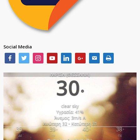
Social Media
ΛΑΡΙΣΑ (ΘΕΣΣΑΛΙΑ)
30
°
clear sky
Υγρασία: 41%
Άνεμος: 3m/s Α
Ανώτερη 32 • Κατώτερη 31
35
39
40
38
°
°
°
°
ΔΕ
ΤΡ
ΤΕ
ΠΕ