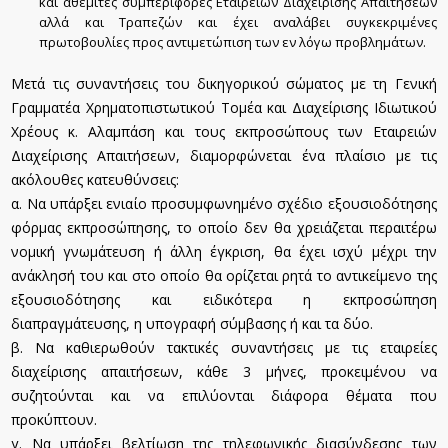
και αθέμιτες συμπεριφορές Εταιρειών Διαχείρισης Απαιτήσεων
αλλά και Τραπεζών και έχει αναλάβει συγκεκριμένες
πρωτοβουλίες προς αντιμετώπιση των εν λόγω προβλημάτων.
Μετά τις συναντήσεις του δικηγορικού σώματος με τη Γενική
Γραμματέα Χρηματοπιστωτικού Τομέα και Διαχείρισης Ιδιωτικού
Χρέους κ. Αλαμπάση και τους εκπροσώπους των Εταιρειών
Διαχείρισης Απαιτήσεων, διαμορφώνεται ένα πλαίσιο με τις
ακόλουθες κατευθύνσεις:
α. Να υπάρξει ενιαίο προσυμφωνημένο σχέδιο εξουσιοδότησης
φόρμας εκπροσώπησης, το οποίο δεν θα χρειάζεται περαιτέρω
νομική γνωμάτευση ή άλλη έγκριση, θα έχει ισχύ μέχρι την
ανάκλησή του και στο οποίο θα ορίζεται ρητά το αντικείμενο της
εξουσιοδότησης και ειδικότερα η εκπροσώπηση
διαπραγμάτευσης, η υπογραφή σύμβασης ή και τα δύο.
β. Να καθιερωθούν τακτικές συναντήσεις με τις εταιρείες
διαχείρισης απαιτήσεων, κάθε 3 μήνες, προκειμένου να
συζητούνται και να επιλύονται διάφορα θέματα που
προκύπτουν.
γ. Να υπάρξει βελτίωση της τηλεφωνικής διασύνδεσης των