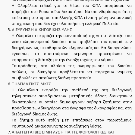
Η Ολομέλεια ειδικά για το θέμα του ΦΠΑ αποφάσισε να
παρέμβει στο Ευρωπαϊκό Δικαστήριο. Να υπενθυμίσουμε ότι η
επέκταση του ορίου απαλλαγής ΦΠΑ είναι η μόνη μνημονιακή
υποχρέωση που δεν έχει υλοποιήσει η ελληνική Πολιτεία.
ΔΙΕΥΡΥΝΣΗ ΔΙΚΗΓΟΡΙΚΗΣ ΥΛΗΣ
Η Ολομέλεια εκφράζει την ικανοποίησή της για τη διάταξη του
νέου κληρονομικού δικαίου, που προβλέπει τον ορισμό των
δικηγόρων ως εκκαθαριστών κληρονομιάς και θα διοργανώσει
εγκαίρως τα απαιτούμενα σεμινάρια προκειμένου να
εφαρμοστεί η διάταξη με την έναρξη ισχύος του νόμου.
Επιπρόσθετα, στο πλαίσιο της αναμόρφωσης του δικαίου
ασύλου, οι δικηγόροι προβλέπεται να παρέχουν νομικές
συμβουλές σε αιτούντες διεθνή προστασία.
ΤΗΛΕΜΑΤΙΚΕΣ ΔΙΚΕΣ
Η Ολομέλεια εκφράζει την αντίθεσή της στη διεξαγωγή
τηλεματικών συνεδριάσεων μεταβατικής έδρας διοικητικών
δικαστηρίων, οι οποίες δημιουργούν σοβαρά ζητήματα στην
πρόσβαση των δικηγόρων στα έγγραφα της δικογραφίας και στη
διεξαγωγή δίκαιης δίκης.
Το ζήτημα αυτό ετέθη μετ’ επιτάσεως στον παριστάμενο
Υφυπουργό Δικαιοσύνης προς αναζήτηση λύσης.
ΑΠΑΙΤΕΙΤΑΙ ΒΙΩΣΙΜΗ ΛΥΣΗ ΓΙΑ ΤΙΣ ΦΟΡΟΛΟΓΙΚΕΣ ΚΑΙ