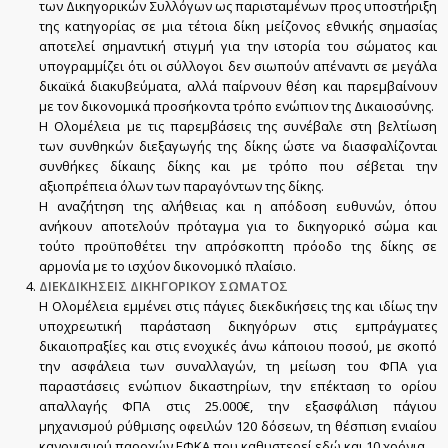
των Δικηγορικών Συλλόγων ως παρισταμένων προς υποστήριξη
της κατηγορίας σε μια τέτοια δίκη μείζονος εθνικής σημασίας
αποτελεί σημαντική στιγμή για την ιστορία του σώματος και
υπογραμμίζει ότι οι σύλλογοι δεν σιωπούν απέναντι σε μεγάλα
δικαϊκά διακυβεύματα, αλλά παίρνουν θέση και παρεμβαίνουν
με τον δικονομικά προσήκοντα τρόπο ενώπιον της Δικαιοσύνης.
Η Ολομέλεια με τις παρεμβάσεις της συνέβαλε στη βελτίωση
των συνθηκών διεξαγωγής της δίκης ώστε να διασφαλίζονται
συνθήκες δίκαιης δίκης και με τρόπο που σέβεται την
αξιοπρέπεια όλων των παραγόντων της δίκης.
Η αναζήτηση της αλήθειας και η απόδοση ευθυνών, όπου
ανήκουν αποτελούν πρόταγμα για το δικηγορικό σώμα και
τούτο προϋποθέτει την απρόσκοπτη πρόοδο της δίκης σε
αρμονία με το ισχύον δικονομικό πλαίσιο.
ΔΙΕΚΔΙΚΗΣΕΙΣ ΔΙΚΗΓΟΡΙΚΟΥ ΣΩΜΑΤΟΣ
Η Ολομέλεια εμμένει στις πάγιες διεκδικήσεις της και ιδίως την
υποχρεωτική παράσταση δικηγόρων στις εμπράγματες
δικαιοπραξίες και στις ενοχικές άνω κάποιου ποσού, με σκοπό
την ασφάλεια των συναλλαγών, τη μείωση του ΦΠΑ για
παραστάσεις ενώπιον δικαστηρίων, την επέκταση το ορίου
απαλλαγής ΦΠΑ στις 25.000€, την εξασφάλιση πάγιου
μηχανισμού ρύθμισης οφειλών 120 δόσεων, τη θέσπιση ενιαίου
κανονισμού παροχών ΕΦΚΑ που καθυστερεί εδώ και 10 χρόνια.