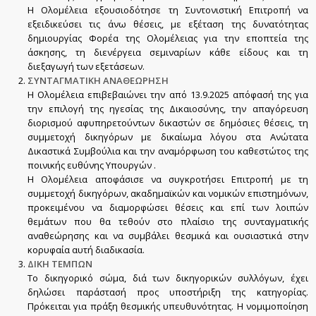
Η Ολομέλεια εξουσιοδότησε τη Συντονιστική Επιτροπή να
εξειδικεύσει τις άνω θέσεις, με εξέταση της δυνατότητας
δημιουργίας Φορέα της Ολομέλειας για την εποπτεία της
άσκησης, τη διενέργεια σεμιναρίων κάθε είδους και τη
διεξαγωγή των εξετάσεων.
ΣΥΝΤΑΓΜΑΤΙΚΗ ΑΝΑΘΕΩΡΗΣΗ
Η Ολομέλεια επιβεβαιώνει την από 13.9.2025 απόφασή της για
την επιλογή της ηγεσίας της Δικαιοσύνης, την απαγόρευση
διορισμού αφυπηρετούντων δικαστών σε δημόσιες θέσεις, τη
συμμετοχή δικηγόρων με δικαίωμα λόγου στα Ανώτατα
Δικαστικά Συμβούλια και την αναμόρφωση του καθεστώτος της
ποινικής ευθύνης Υπουργών .
Η Ολομέλεια αποφάσισε να συγκροτήσει Επιτροπή με τη
συμμετοχή δικηγόρων, ακαδημαϊκών και νομικών επιστημόνων,
προκειμένου να διαμορφώσει θέσεις και επί των λοιπών
θεμάτων που θα τεθούν στο πλαίσιο της συνταγματικής
αναθεώρησης και να συμβάλει θεσμικά και ουσιαστικά στην
κορυφαία αυτή διαδικασία.
ΔΙΚΗ ΤΕΜΠΩΝ
Το δικηγορικό σώμα, διά των δικηγορικών συλλόγων, έχει
δηλώσει παράστασή προς υποστήριξη της κατηγορίας.
Πρόκειται για πράξη θεσμικής υπευθυνότητας. Η νομιμοποίηση