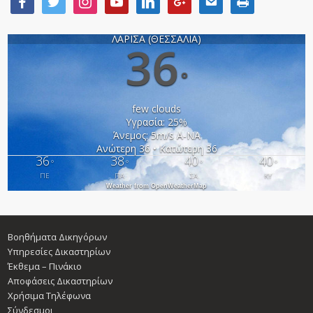
ΛΑΡΙΣΑ (ΘΕΣΣΑΛΙΑ)
36
°
few clouds
Υγρασία: 25%
Άνεμος: 5m/s Α-ΝΑ
Ανώτερη 36 • Κατώτερη 36
36
38
40
40
°
°
°
°
ΠΕ
ΠΑ
ΣΑ
ΚΥ
Weather from OpenWeatherMap
Βοηθήματα Δικηγόρων
Υπηρεσίες Δικαστηρίων
Έκθεμα – Πινάκιο
Αποφάσεις Δικαστηρίων
Χρήσιμα Τηλέφωνα
Σύνδεσμοι