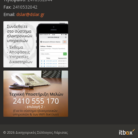
Fax:
2410532042
Email:
dslar@dslar.gr
 Box
© 2026 Δικηγορικός Σύλλογος Λάρισας