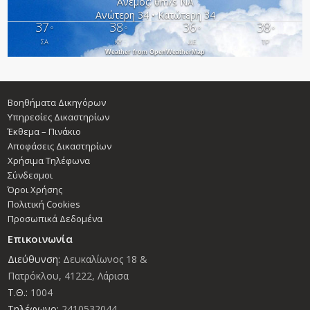
Άνεμος: 6m/s ΝΑ
Ανώτερη 34 • Κατώτερη 34
37
38
36
38
°
°
°
°
ΣΑ
ΚΥ
ΔΕ
ΤΡ
Weather from OpenWeatherMap
Βοηθήματα Δικηγόρων
Υπηρεσίες Δικαστηρίων
Έκθεμα – Πινάκιο
Αποφάσεις Δικαστηρίων
Χρήσιμα Τηλέφωνα
Σύνδεσμοι
Όροι Χρήσης
Πολιτική Cookies
Προσωπικά Δεδομένα
Επικοινωνία
Διεύθυνση:
Δευκαλίωνος 18 &
Πατρόκλου, 41222, Λάρισα
Τ.Θ.:
1004
Τηλέφωνο:
2410532044