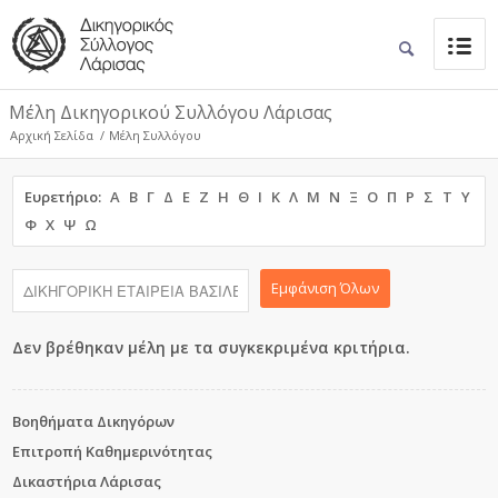
Μέλη Δικηγορικού Συλλόγου Λάρισας
Αρχική Σελίδα
/
Μέλη Συλλόγου
Ευρετήριο:
Α
Β
Γ
Δ
Ε
Ζ
Η
Θ
Ι
Κ
Λ
Μ
Ν
Ξ
Ο
Π
Ρ
Σ
Τ
Υ
Φ
Χ
Ψ
Ω
Εμφάνιση Όλων
Δεν βρέθηκαν μέλη με τα συγκεκριμένα κριτήρια.
Βοηθήματα Δικηγόρων
Επιτροπή Καθημερινότητας
Δικαστήρια Λάρισας