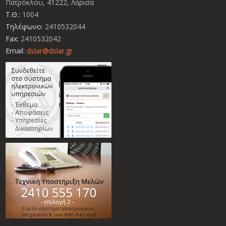
Πατρόκλου, 41222, Λάρισα
Τ.Θ.:
1004
Τηλέφωνο:
2410532044
Fax:
2410532042
Email:
dslar@dslar.gr