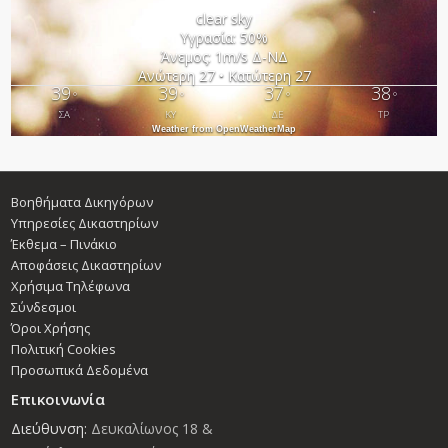
clear sky
Υγρασία: 50%
Άνεμος: 1m/s Δ-ΝΔ
Ανώτερη 27 • Κατώτερη 27
39
39
37
38
°
°
°
°
ΣΑ
ΚΥ
ΔΕ
ΤΡ
Weather from OpenWeatherMap
Βοηθήματα Δικηγόρων
Υπηρεσίες Δικαστηρίων
Έκθεμα – Πινάκιο
Αποφάσεις Δικαστηρίων
Χρήσιμα Τηλέφωνα
Σύνδεσμοι
Όροι Χρήσης
Πολιτική Cookies
Προσωπικά Δεδομένα
Επικοινωνία
Διεύθυνση:
Δευκαλίωνος 18 &