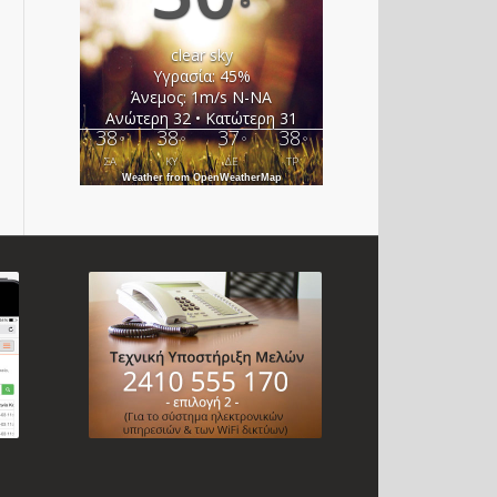
°
clear sky
Υγρασία: 45%
Άνεμος: 1m/s Ν-ΝΑ
Ανώτερη 32 • Κατώτερη 31
38
38
37
38
°
°
°
°
ΣΑ
ΚΥ
ΔΕ
ΤΡ
Weather from OpenWeatherMap