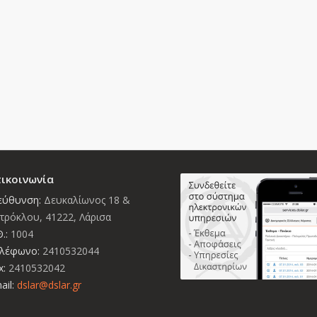
ικοινωνία
εύθυνση:
Δευκαλίωνος 18 &
τρόκλου, 41222, Λάρισα
.:
1004
λέφωνο:
2410532044
x:
2410532042
ail:
dslar@dslar.gr