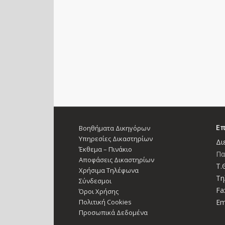
Επ
Βοηθήματα Δικηγόρων
Υπηρεσίες Δικαστηρίων
Δι
Έκθεμα – Πινάκιο
Πα
Αποφάσεις Δικαστηρίων
Τ.Θ
Χρήσιμα Τηλέφωνα
Τη
Σύνδεσμοι
Fa
Όροι Χρήσης
Πολιτική Cookies
Em
Προσωπικά Δεδομένα