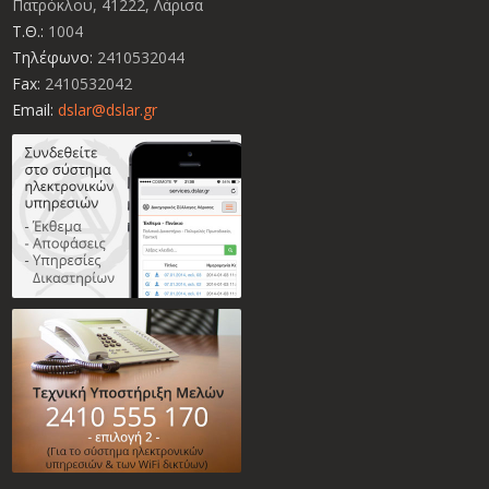
Πατρόκλου, 41222, Λάρισα
Τ.Θ.:
1004
Τηλέφωνο:
2410532044
Fax:
2410532042
Email:
dslar@dslar.gr