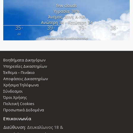
few clouds
Υγρασία: 38%
Άνεμος: 3m/s Α-ΝΑ
Ανώτερη 34 • Κατώτερη 34
35
39
39
38
°
°
°
°
ΔΕ
ΤΡ
ΤΕ
ΠΕ
Weather from OpenWeatherMap
Βοηθήματα Δικηγόρων
Υπηρεσίες Δικαστηρίων
Έκθεμα – Πινάκιο
Αποφάσεις Δικαστηρίων
Χρήσιμα Τηλέφωνα
Σύνδεσμοι
Όροι Χρήσης
Πολιτική Cookies
Προσωπικά Δεδομένα
Επικοινωνία
Διεύθυνση:
Δευκαλίωνος 18 &